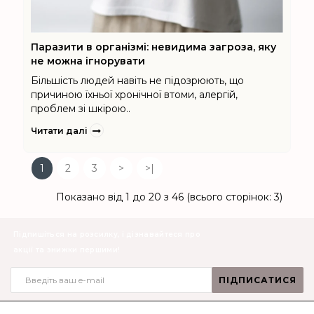
Паразити в організмі: невидима загроза, яку
не можна ігнорувати
Більшість людей навіть не підозрюють, що
причиною їхньої хронічної втоми, алергій,
проблем зі шкірою..
Читати далі
1
2
3
>
>|
Показано від 1 до 20 з 46 (всього сторінок: 3)
Підпишіться на розсилку, і дізнавайтеся про
акції та знижки першими!
ПІДПИСАТИСЯ