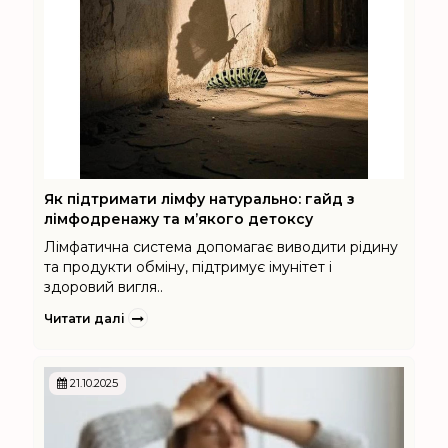
Як підтримати лімфу натурально: гайд з
лімфодренажу та м’якого детоксу
Лімфатична система допомагає виводити рідину
та продукти обміну, підтримує імунітет і
здоровий вигля..
Читати далі
21.10.2025