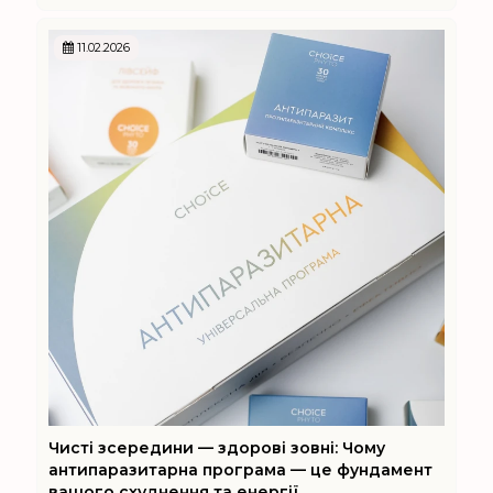
11.02.2026
Чисті зсередини — здорові зовні: Чому
антипаразитарна програма — це фундамент
вашого схуднення та енергії