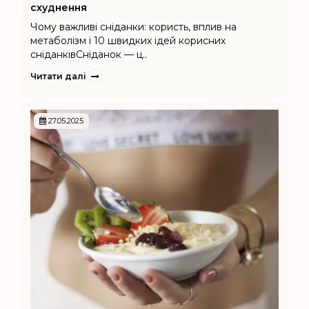
схуднення
Чому важливі сніданки: користь, вплив на
метаболізм і 10 швидких ідей корисних
сніданківСніданок — ц..
Читати далі
27.05.2025