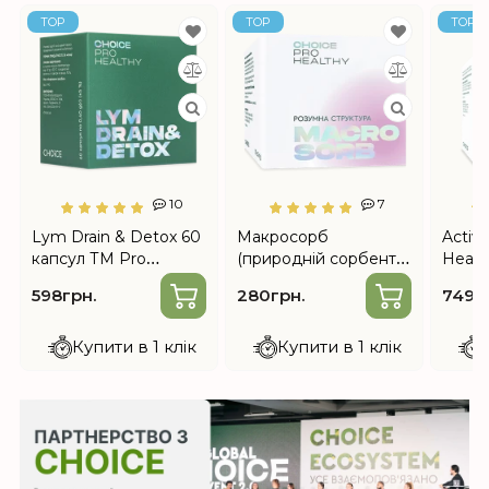
TOP
TOP
TOP
10
7
Lym Drain & Detox 60
Макросорб
Active
капсул ТМ Pro
(природній сорбент)
Healt
Healthy – системний
70г від Choice
апетит
598грн.
280грн.
749г
лімфодренаж і детокс
Купити в 1 клік
Купити в 1 клік