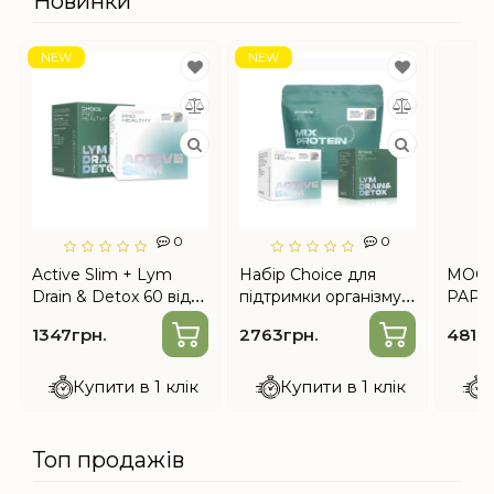
Новинки
NEW
NEW
0
0
Active Slim + Lym
Набір Choice для
MOOD
Drain & Detox 60 від
підтримки організму
PAPAY
Choice — програма
під час схуднення —
інтимн
1347грн.
2763грн.
481гр
підтримки організму
Mix Protein Slim, Lym
під час схуднення
Drain & Detox, Active
Slim
Купити в 1 клік
Купити в 1 клік
Топ продажів