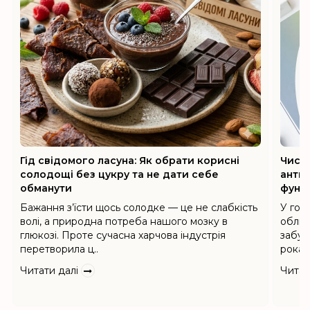
Гід свідомого ласуна: Як обрати корисні
Чисті
солодощі без цукру та не дати себе
анти
обманути
фунд
Бажання з’їсти щось солодке — це не слабкість
У гон
волі, а природна потреба нашого мозку в
облич
глюкозі. Проте сучасна харчова індустрія
забув
перетворила ц..
рокам
Читати далі
Читат