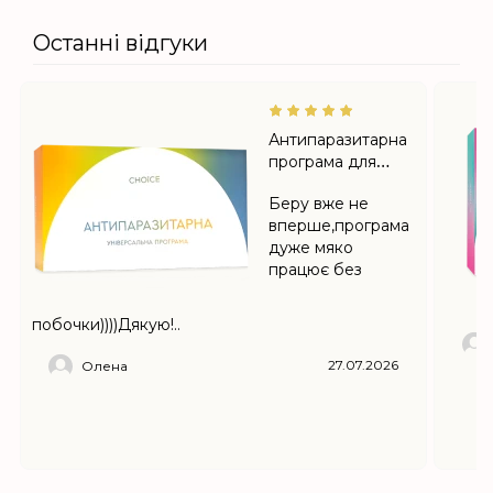
Останні відгуки
Антипаразитарна
програма для
дорослих на 4
Беру вже не
місяці
вперше,програма
дуже мяко
працює без
побочки))))Дякую!..
27.07.2026
Олена