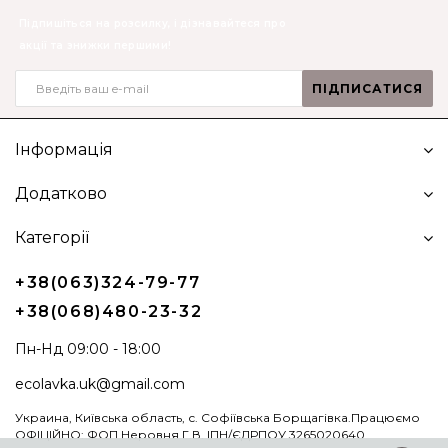
Підпишіться на розсилку, і дізнавайтеся про
акції та знижки першими!
ПІДПИСАТИСЯ
Інформація
Додатково
Категорії
+38(063)324-79-77
+38(068)480-23-32
Пн-Нд 09:00 - 18:00
ecolavka.uk@gmail.com
Украина, Київська область, с. Софіївська Борщагівка.Працюємо
ОФІЦІЙНО: ФОП Неровня Г.В. ІПН/ЄДРПОУ 3265020640