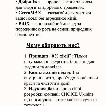
•
Добра Їжа
— пророслі зерна та солод
для енергії та здорового травлення.
•
GreenMAX
— екозасоби для чистоти
вашої оселі без агресивної хімії.
•
BiOX
— інноваційний догляд за
порожниною рота на основі природних
компонентів.
Чому обирають нас?
1.
Принцип "0% хімії":
Тільки
натуральні інгредієнти, безпечні для
людини та довкілля.
2.
Комплексний підхід:
Від
внутрішнього здоров’я до зовнішньої
краси та чистоти в домі.
3.
Наукова база:
Професійні
розробки компанії CHOICE Ukraine,
що поєднують фітотерапію та сучасні
технології.