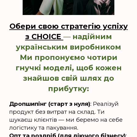
Обери свою стратегію успіху
з CHOICE
—
надійним
українським виробником
Ми пропонуємо чотири
гнучкі моделі, щоб кожен
знайшов свій шлях до
прибутку:
Дропшипінг (старт з нуля)
: Реалізуй
продукт без витрат на склад. Ти
шукаєш клієнтів — ми беремо на себе
логістику та пакування.
Опт та роздріб (для діючого бізнесу)
: