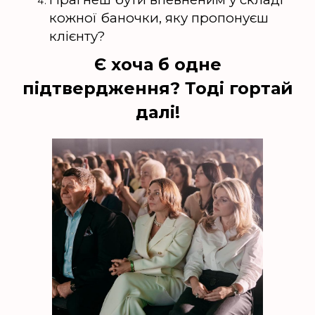
кожної баночки, яку пропонуєш
клієнту?
Є хоча б одне
підтвердження? Тоді гортай
далі!