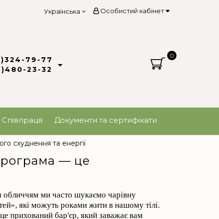
Особистий кабінет
Українська
0
3)324-79-77
8)480-23-32
Співпраця
Документи та сертифікати
го схуднення та енергії
програма — це
м обличчям ми часто шукаємо чарівну
тей», які можуть роками жити в нашому тілі.
це прихований бар'єр, який заважає вам