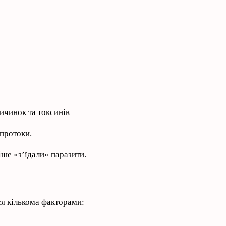
ичинок та токсинів
протоки.
іше «з’їдали» паразити.
ся кількома факторами: