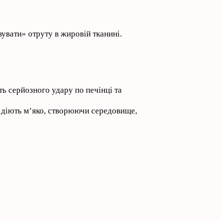
увати» отруту в жировій тканині.
ть серйозного удару по печінці та
и діють м’яко, створюючи середовище,