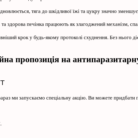
новлюється, тяга до шкідливої їжі та цукру значно зменшує
 та здорова печінка працюють як злагоджений механізм, сп
іший крок у будь-якому протоколі схуднення. Без нього ді
ійна пропозиція на антипаразитарн
т
зараз ми запускаємо спеціальну акцію. Ви можете придбати
.