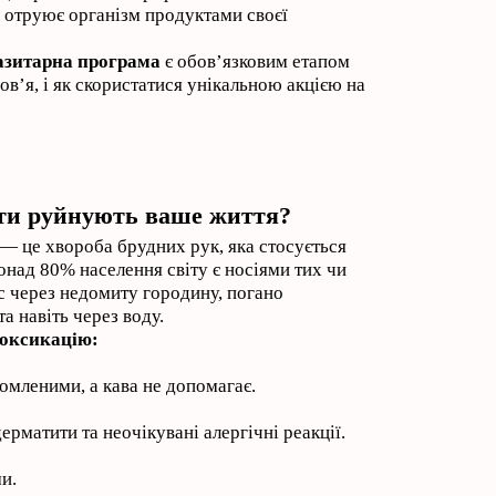
та отруює організм продуктами своєї
азитарна програма
є обов’язковим етапом
ов’я, і як скористатися унікальною акцією на
ити руйнують ваше життя?
— це хвороба брудних рук, яка стосується
онад 80% населення світу є носіями тих чи
с через недомиту городину, погано
а навіть через воду.
нтоксикацію:
омленими, а кава не допомагає.
ерматити та неочікувані алергічні реакції.
и.