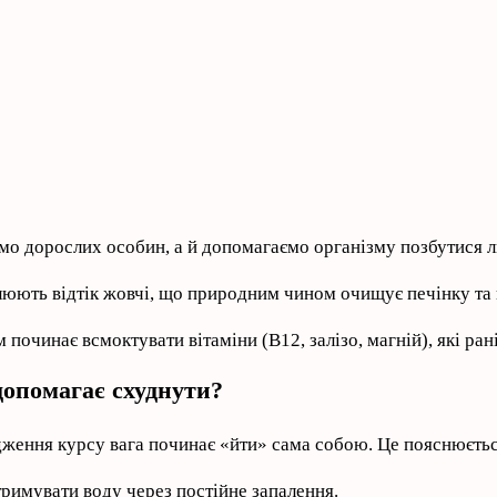
о дорослих особин, а й допомагаємо організму позбутися л
люють відтік жовчі, що природним чином очищує печінку та 
починає всмоктувати вітаміни (B12, залізо, магній), які ран
опомагає схуднути?
одження курсу вага починає «йти» сама собою. Це пояснюєть
римувати воду через постійне запалення.