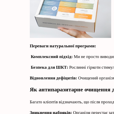
Переваги натуральної програми:
Комплексний підхід:
Ми не просто виводим
Безпека для ШКТ:
Рослинні гіркоти стиму
Відновлення дефіцитів:
Очищений організм 
Як антипаразитарне очищення д
Багато клієнтів відзначають, що після прох
Зникнення набряків:
Організм перестає зат