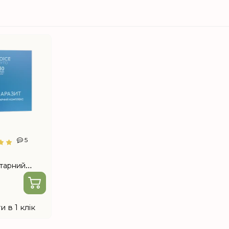
5
тарний
Choice...
и в 1 клік