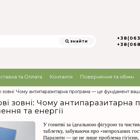
+38(06
знайти
+38(06
ставка та Оплата
Контакти
Повернення та обмін
і зовні: Чому антипаразитарна програма — це фундамент вашо
ві зовні: Чому антипаразитарна 
ення та енергії
У гонитві за ідеальною фігурою та чисти
таблетку, забуваючи про «непроханих гос
Паразити — це не лише проблема гігієни, 