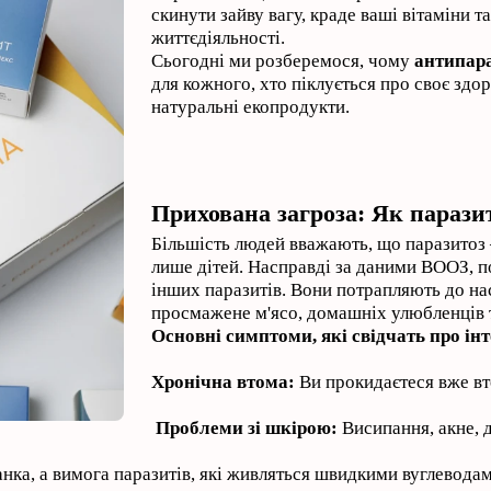
скинути зайву вагу, краде ваші вітаміни 
життєдіяльності.
Сьогодні ми розберемося, чому
антипар
для кожного, хто піклується про своє здор
натуральні екопродукти.
Прихована загроза: Як параз
Більшість людей вважають, що паразитоз 
лише дітей. Насправді за даними ВООЗ, п
інших паразитів. Вони потрапляють до на
просмажене м'ясо, домашніх улюбленців т
Основні симптоми, які свідчать про і
Хронічна втома:
Ви прокидаєтеся вже вт
Проблеми зі шкірою:
Висипання, акне, д
нка, а вимога паразитів, які живляться швидкими вуглеводам