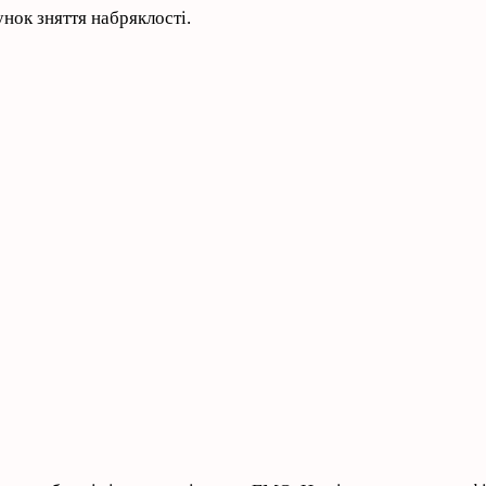
унок зняття набряклості.
?