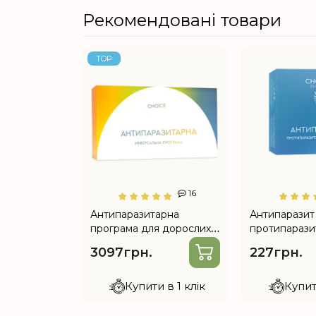
Рекомендовані товари
TOP
16
Антипаразитарна
Антипаразит
програма для дорослих
протипарази
на 4 місяці...
комплекс від 
3097грн.
227грн.
Купити в 1 клік
Купит