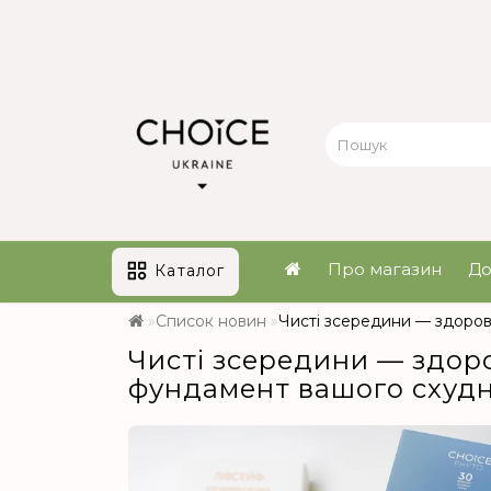
Про магазин
До
Каталог
Список новин
Чисті зсередини — здоров
Чисті зсередини — здоро
фундамент вашого схудн