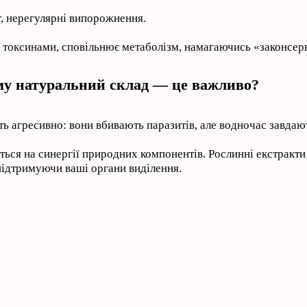
, нерегулярні випорожнення.
 токсинами, сповільнює метаболізм, намагаючись «законсерв
му натуральний склад — це важливо?
ть агресивно: вони вбивають паразитів, але водночас завдаю
ться на синергії природних компонентів. Рослинні екстракт
підтримуючи ваші органи виділення.