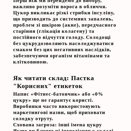
Перш ніж ми перейдемо до вибору,
важливо розуміти ворога в обличчя.
Цукор викликає різкі стрибки інсуліну,
що призводить до системних запалень,
проблем зі шкірою (акне), передчасного
старіння (глікація колагену) та
постійного відчуття голоду.
Солодощі
без цукру
дозволяють насолоджуватися
смаком без цих негативних наслідків,
забезпечуючи організм вітамінами та
клітковиною.
Як читати склад: Пастка
"Корисних" етикеток
Напис «Фітнес-батончик» або «0%
цукру» ще не гарантує користі.
Виробники часто використовують
маркетингові назви, щоб приховати
солодку отруту.
Схована загроза: інші імена цукру
Якщо ви бачите ці інгредієнти у складі