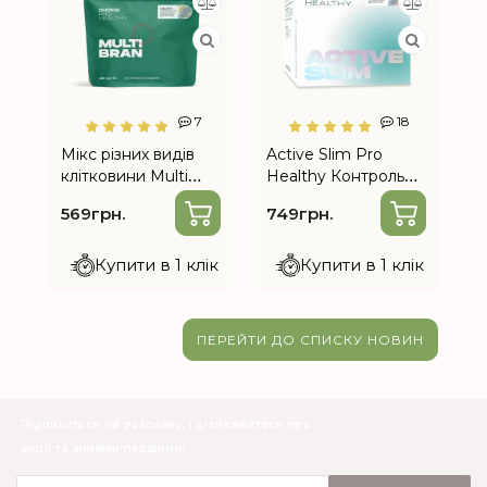
7
18
Мікс різних видів
Active Slim Pro
Mi
клітковини Multi
Healthy Контроль
п
Bran від Choice...
апетиту, калорій,
ві
569грн.
749грн.
5
ваги...
Купити в 1 клік
Купити в 1 клік
ПЕРЕЙТИ ДО СПИСКУ НОВИН
Підпишіться на розсилку, і дізнавайтеся про
акції та знижки першими!