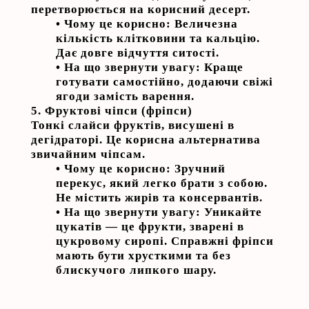
перетворюється на корисний десерт.
•
Чому це корисно:
Величезна
кількість клітковини та кальцію.
Дає довге відчуття ситості.
•
На що звернути увагу:
Краще
готувати самостійно, додаючи свіжі
ягоди замість варення.
5. Фруктові чіпси (фріпси)
Тонкі слайси фруктів, висушені в
дегідраторі. Це корисна альтернатива
звичайним чіпсам.
•
Чому це корисно:
Зручний
перекус, який легко брати з собою.
Не містить жирів та консервантів.
•
На що звернути увагу:
Уникайте
цукатів — це фрукти, зварені в
цукровому сиропі. Справжні фріпси
мають бути хрусткими та без
блискучого липкого шару.