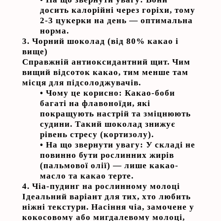
досить калорійні через горіхи, тому
2-3 цукерки на день — оптимальна
норма.
3. Чорний шоколад (від 80% какао і
вище)
Справжній антиоксидантний щит. Чим
вищий відсоток какао, тим менше там
місця для підсолоджувачів.
•
Чому це корисно:
Какао-боби
багаті на флавоноїди, які
покращують настрій та зміцнюють
судини. Такий шоколад знижує
рівень стресу (кортизолу).
•
На що звернути увагу:
У складі не
повинно бути рослинних жирів
(пальмової олії) — лише какао-
масло та какао терте.
4. Чіа-пудинг на рослинному молоці
Ідеальний варіант для тих, хто любить
ніжні текстури. Насіння чіа, замочене у
кокосовому або мигдалевому молоці,