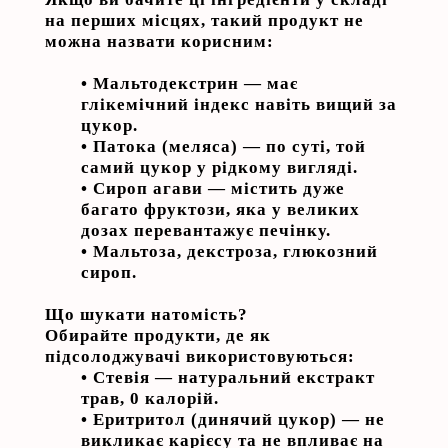
на перших місцях, такий продукт не
можна назвати корисним:
•
Мальтодекстрин
— має
глікемічний індекс навіть вищий за
цукор.
•
Патока (меляса)
— по суті, той
самий цукор у рідкому вигляді.
•
Сироп агави
— містить дуже
багато фруктози, яка у великих
дозах перевантажує печінку.
•
Мальтоза, декстроза, глюкозний
сироп.
Що шукати натомість?
Обирайте продукти, де як
підсолоджувачі використовуються:
•
Стевія
— натуральний екстракт
трав, 0 калорій.
•
Еритритол (динячий цукор)
— не
викликає карієсу та не впливає на