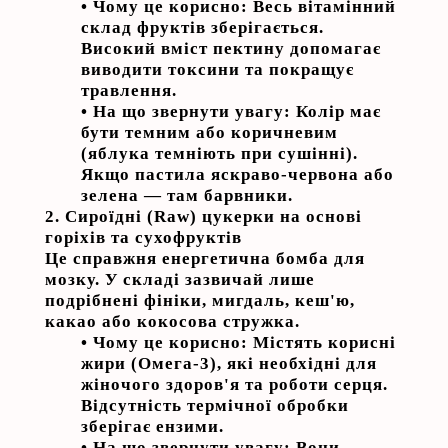
•
Чому це корисно:
Весь вітамінний
склад фруктів зберігається.
Високий вміст пектину допомагає
виводити токсини та покращує
травлення.
•
На що звернути увагу:
Колір має
бути темним або коричневим
(яблука темніють при сушінні).
Якщо пастила яскраво-червона або
зелена — там барвники.
2. Сироїдні (Raw) цукерки на основі
горіхів та сухофруктів
Це справжня енергетична бомба для
мозку. У складі зазвичай лише
подрібнені фініки, мигдаль, кеш'ю,
какао або кокосова стружка.
•
Чому це корисно:
Містять корисні
жири (Омега-3), які необхідні для
жіночого здоров'я та роботи серця.
Відсутність термічної обробки
зберігає ензими.
•
На що звернути увагу:
Вони