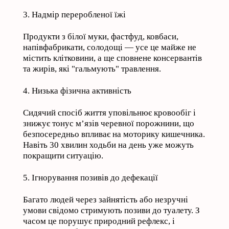
3. Надмір переробленої їжі
Продукти з білої муки, фастфуд, ковбаси,
напівфабрикати, солодощі — усе це майже не
містить клітковини, а ще сповнене консервантів
та жирів, які "гальмують" травлення.
4. Низька фізична активність
Сидячий спосіб життя уповільнює кровообіг і
знижує тонус м’язів черевної порожнини, що
безпосередньо впливає на моторику кишечника.
Навіть 30 хвилин ходьби на день уже можуть
покращити ситуацію.
5. Ігнорування позивів до дефекації
Багато людей через зайнятість або незручні
умови свідомо стримують позиви до туалету. З
часом це порушує природний рефлекс, і