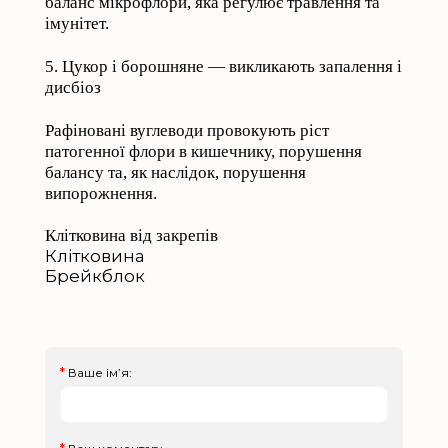
баланс мікрофлори, яка регулює травлення та
імунітет.
5. Цукор і борошняне — викликають запалення і
дисбіоз
Рафіновані вуглеводи провокують ріст
патогенної флори в кишечнику, порушення
балансу та, як наслідок, порушення
випорожнення.
Клітковина від закрепів
Клітковина
Брейкблок
Ваше ім’я: