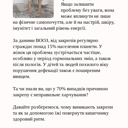
Якщо залишити
проблему без уваги, вона
може вплинути не лише
на фізичне самопочуття, але й на настрій, шкіру,
імунітет і загальний рівень енергії.
За даними ВООЗ, від закрепів регулярно
страждає понад 15% населення планети. У
жінок ця проблема зустрічається частіше,
особливо у період гормональних змін, а також
після пологів. У дітей та людей похилого віку
порушення дефекації також є поширеним
явищем.
Та чи знали ви, що у 70% випадків причиною
закрепу є неправильне харчування?
Давайте розберемося, чому виникають закрепи
та як за допомогою їжі повернути кишечнику
здоровий ритм.