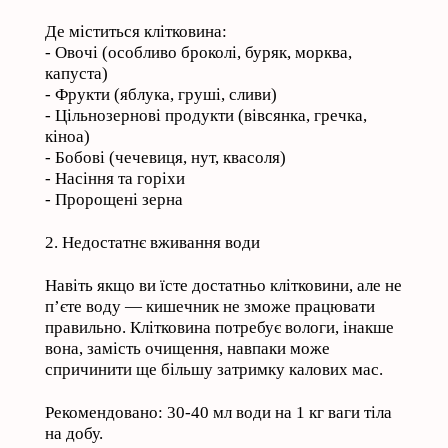
Де міститься клітковина:
- Овочі (особливо броколі, буряк, морква,
капуста)
- Фрукти (яблука, груші, сливи)
- Цільнозернові продукти (вівсянка, гречка,
кіноа)
- Бобові (чечевиця, нут, квасоля)
- Насіння та горіхи
- Пророщені зерна
2. Недостатнє вживання води
Навіть якщо ви їсте достатньо клітковини, але не
п’єте воду — кишечник не зможе працювати
правильно. Клітковина потребує вологи, інакше
вона, замість очищення, навпаки може
спричинити ще більшу затримку калових мас.
Рекомендовано: 30-40 мл води на 1 кг ваги тіла
на добу.