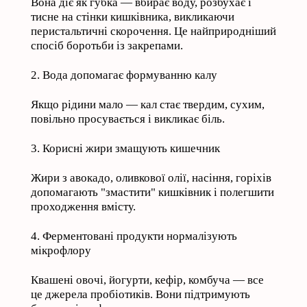
Вона діє як губка — вбирає воду, розбухає і
тисне на стінки кишківника, викликаючи
перистальтичні скорочення. Це найприродніший
спосіб боротьби із закрепами.
2. Вода допомагає формуванню калу
Якщо рідини мало — кал стає твердим, сухим,
повільно просувається і викликає біль.
3. Корисні жири змащують кишечник
Жири з авокадо, оливкової олії, насіння, горіхів
допомагають "змастити" кишківник і полегшити
проходження вмісту.
4. Ферментовані продукти нормалізують
мікрофлору
Квашені овочі, йогурти, кефір, комбуча — все
це джерела пробіотиків. Вони підтримують