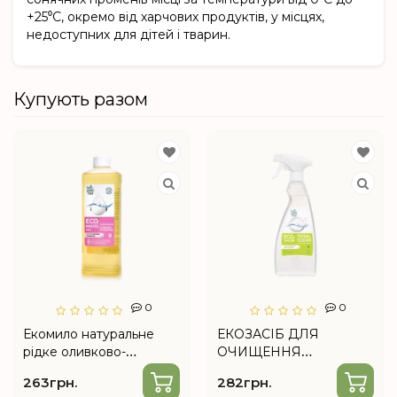
+25⁰C, окремо від харчових продуктів, у місцях,
недоступних для дітей і тварин.
Купують разом
0
0
Екомило натуральне
ЕКОЗАСІБ ДЛЯ
рідке оливково-
ОЧИЩЕННЯ
ланолінове 500 мл від
ПОВЕРХОНЬ TOTAL
263грн.
282грн.
Choice
СLEAN від Choice