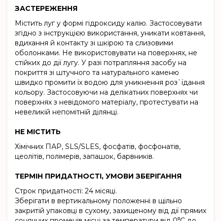
ЗАСТЕРЕЖЕННЯ
Містить луг у формі гідроксиду калію. Застосовувати
згідно з інструкцією використання, уникати ковтання,
вдихання й контакту зі шкірою та слизовими
оболонками. Не використовувати на поверхнях, не
стійких до дії лугу. У разі потрапляння засобу на
покриття зі штучного та натурального каменю
швидко промити їх водою для уникнення роз`їдання
кольору. Застосовуючи на делікатних поверхнях чи
поверхнях з невідомого матеріалу, протестувати на
невеликій непомітній ділянці.
НЕ МІСТИТЬ
Хімічних ПАР, SLS/SLES, фосфатів, фосфонатів,
цеолітів, полімерів, запашок, барвників.
ТЕРМІН ПРИДАТНОСТІ, УМОВИ ЗБЕРІГАННЯ
Строк придатності: 24 місяці.
Зберігати в вертикальному положенні в щільно
закритій упаковці в сухому, захищеному від дії прямих
сонячних променів місці за температури від 0⁰C до