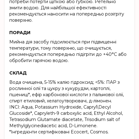
потреби потерти щіткою або губкою. Ретельно
змити водою. Для найбільшої ефективності
рекомендується наносити на попередньо розігріту
поверхню.
ПОРАДИ
Мийна дія засобу підсилюється при підвищенні
температури, тому поверхню, що очищується,
рекомендується попередньо підігріти до +40°С або
обробити гарячою водою.
СКЛАД
Вода очищена, 5-15% калію гідроксид; <5%: ПАР з
рослинної олії та цукру з кукурудзи, картоплі,
пшениці*, ефір карбонової кислоти з пальмової олії,
спирт етиловий, хелатоутворювачі, д-лімонен.
INCI: Aqua, Potassium Hydroxide, Capryl\Decyl
Glucoside*, Capryleth-9 carboxylic acid, Ethyl Alcohol,
Tetrasodium Glutamate diacetate, Trisodium salt of
Methylglycinediacetic acid, D-Limonene.
*Інгредієнти сертифіковані Ecocert, Cosmos.