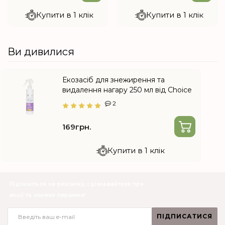
Купити в 1 клік
Купити в 1 клік
Ви дивилися
Екозасіб для знежирення та
видалення нагару 250 мл від Choice
2
169грн.
Купити в 1 клік
Підпишіться на розсилку, і дізнавайтеся про
акції та знижки першими!
ПІДПИСАТИСЯ