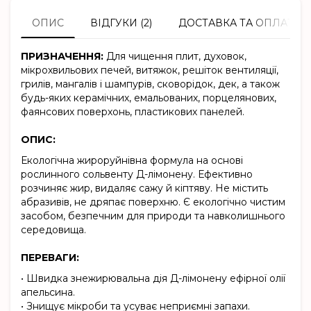
ОПИС
ВІДГУКИ (2)
ДОСТАВКА ТА ОПЛАТА
ПРИЗНАЧЕННЯ:
Для чищення плит, духовок,
мікрохвильових печей, витяжок, решіток вентиляції,
грилів, мангалів і шампурів, сковорідок, дек, а також
будь-яких керамічних, емальованих, порцелянових,
фаянсових поверхонь, пластикових панелей.
ОПИС:
Екологічна жироруйнівна формула на основі
рослинного сольвенту Д-лімонену. Ефективно
розчиняє жир, видаляє сажу й кіптяву. Не містить
абразивів, не дряпає поверхню. Є екологічно чистим
засобом, безпечним для природи та навколишнього
середовища.
ПЕРЕВАГИ:
• Швидка знежирювальна дія Д-лімонену ефірної олії
апельсина.
• Знищує мікроби та усуває неприємні запахи.