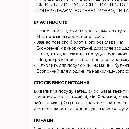
• ЕФЕКТИВНИЙ ПРОТИ ЖИРНИХ І ПРИГОР
• ПОПЕРЕДЖАЄ УТВОРЕННЯ РОЗВОДІВ ТА
ВЛАСТИВОСТІ:
- Безпечний завдяки натуральному хелатува
- Має приємний аромат апельсина.
- Зазнає повного біологічного розкладання.
- Економний у використанні, дозволяє заоща
- Підходить для всіх видів посуду і будь-яки
- Швидко розчиняється та повністю виполіску
- Підходить для посудомийних машин будь-як
- Безпечний для людини та навколишнього 
СПОСІБ ВИКОРИСТАННЯ
Видалити з посуду залишки їжі. Завантажити
порошок у спеціальний відсік. Рекомендован
чайна ложка (10 г) на стандартне завантаже
й миття в жорсткій воді дозування може бути
ПОРАДИ
Якість миття посуду часто залежить не лише 