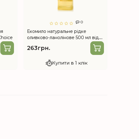
0
ня
Екомило натуральне рідке
Екомолоч
Choice
оливково-ланолінове 500 мл від
чищення 5
Choice
263грн.
189грн
Купити в 1 клік