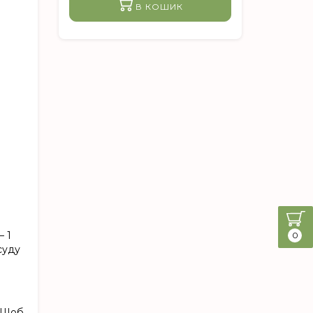
В КОШИК
— 1
0
суду
. Щоб