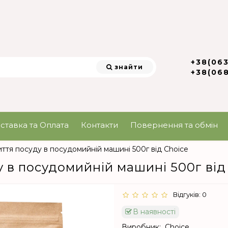
+38(06
знайти
+38(06
ставка та Оплата
Контакти
Повернення та обмін
иття посуду в посудомийній машині 500г від Choice
у в посудомийній машині 500г від
Відгуків: 0
В наявності
Виробник:
Choice