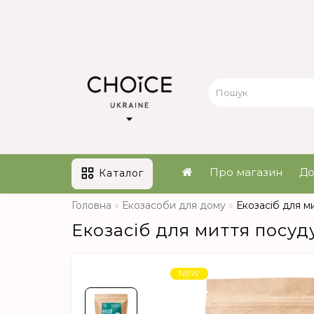
Про магазин
До
Каталог
Головна
Екозасоби для дому
Екозасіб для м
Екозасіб для миття посуд
NEW