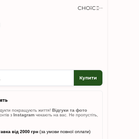
Купити
ять
одукти покращують життя!
Відгуки
та фото
єнтів з
Instagram
чекають на вас. Не пропусті
ть,
авка від 2000 грн
(за умови повної оплати)