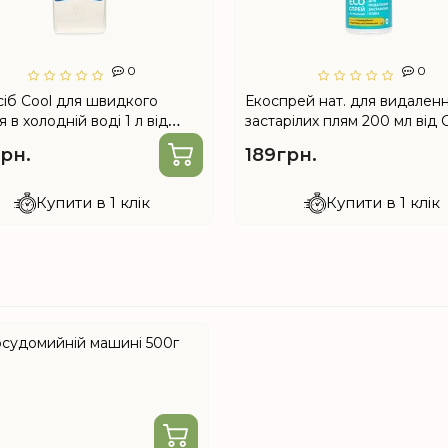
0
0
сіб Cool для швидкого
Екоспрей нат. для видален
 в холодній воді 1 л від
застарілих плям 200 мл від 
e
рн.
189грн.
Купити в 1 клік
Купити в 1 клік
посудомийній машині 500г