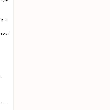
тати
шок і
e,
и за