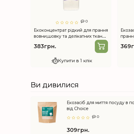
2
0
я та
Екоконцентрат рідкий для прання
Екоза
 від
вовни,шовку та делікатних тканин
прання
1 л від Choice
Choic
383грн.
369г
лік
Купити в 1 клік
Ви дивилися
Екозасіб для миття посуду в 
від Choice
0
309грн.