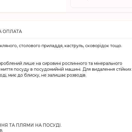
А ОПЛАТА
кляного, столового приладдя, каструль, сковорідок тощо.
зроблений лише на сировині рослинного та мінерального
миття посуду в посудомийній машині. Для видалення стійких
оді, миє до блиску, не залишає розводів.
ННЯ ТА ПЛЯМИ НА ПОСУДІ.
В.