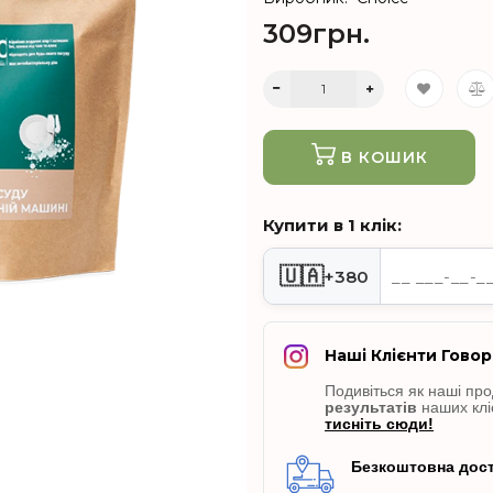
309грн.
В КОШИК
Купити в 1 клік:
🇺🇦
+380
Наші Клієнти Говор
Подивіться як наші пр
результатів
наших клі
тисніть сюди!
Безкоштовна дост