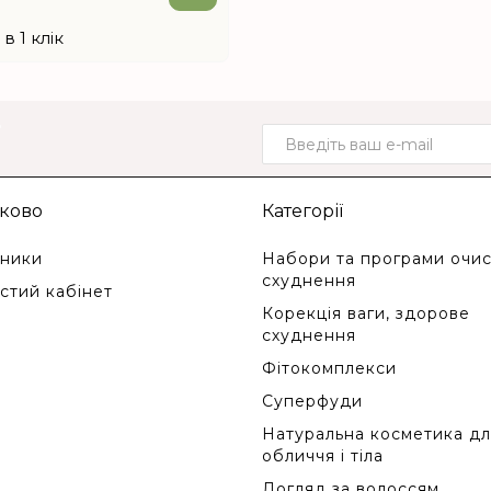
в 1 клік
о
ково
Категорії
ники
Набори та програми очис
схуднення
стий кабінет
Корекція ваги, здорове
схуднення
Фітокомплекси
Суперфуди
Натуральна косметика дл
обличчя і тіла
Догляд за волоссям