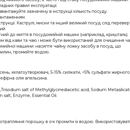
адних правил експлуатації:
антажуйте зазначену в інструкції кількість посуду.
вантаженням.
струкції. Каструлі, миски та інший великий посуд слід перевер
ий.
тний до миття в посудомийній машині (наприклад, кришталь).
ом від кави та чаю і може бути використаний для очищення ча
омийної машини: насипте чайну ложку засобу в посуд, що
хвилин, промийте водою.
ень, хелатоутворювачі, 5-15% силікати, <5% сульфати жирного
 ефірна олія апельсина.
isodium salt of Methylglycinediacetic acid, Sodium Metasilicat
 salt, Enzyme, Essential Oil.
 потрапляння порошку в очі промити їх водою. Використовуват