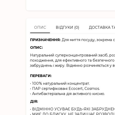
ОПИС
ВІДГУКИ (0)
ДОСТАВКА Т
ПРИЗНАЧЕННЯ:
Для миття посуду, зокрема с
ОПИС:
Натуральний суперконцентрований засіб, ро
походження, для ефективного та безпечного 
забруднень і жиру. Відмінно розчиняється у в
ПЕРЕВАГИ:
• 100% натуральний концентрат.
• ПАР сертифіковані Ecocert, Cosmos.
• Антибактеріальна дія активного кисню.
ДІЯ:
• ВІДМІННО УСУВАЄ БУДЬ-ЯКІ ЗАБРУДНЕ
• МИЄ ДО БЛИСКУ, НЕ ЗАЛИШАЄ РОЗВОДІ