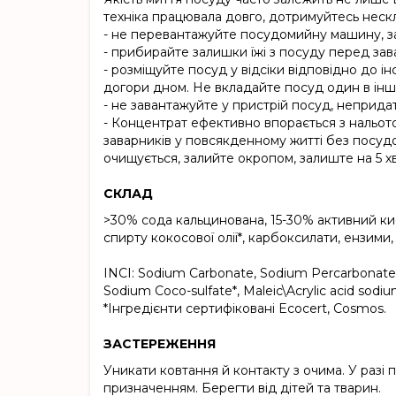
техніка працювала довго, дотримуйтесь нескл
- не перевантажуйте посудомийну машину, зав
- прибирайте залишки їжі з посуду перед за
- розміщуйте посуд у відсіки відповідно до ін
догори дном. Не вкладайте посуд один в інш
- не завантажуйте у пристрій посуд, неприда
- Концентрат ефективно впорається з нальот
заварників у повсякденному житті без посуд
очищується, залийте окропом, залиште на 5 
СКЛАД
>30% сода кальцинована, 15-30% активний кис
спирту кокосової олії*, карбоксилати, ензими,
INCI: Sodium Carbonate, Sodium Percarbonate,Tr
Sodium Coco-sulfate*, Maleic\Acrylic acid sodium
*Інгредієнти сертифіковані Ecocert, Cosmos.
ЗАСТЕРЕЖЕННЯ
Уникати ковтання й контакту з очима. У разі
призначенням. Берегти від дітей та тварин.