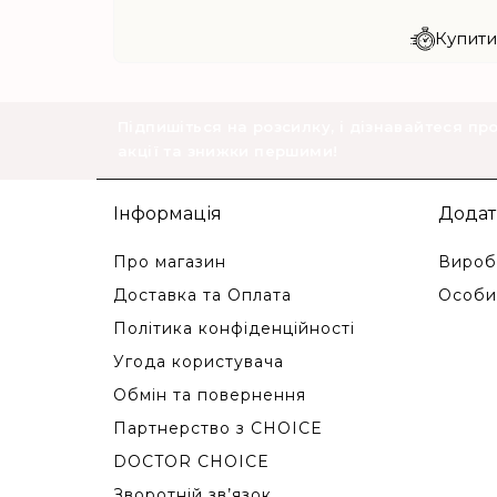
Купити 
Підпишіться на розсилку, і дізнавайтеся пр
акції та знижки першими!
Інформація
Додат
Про магазин
Вироб
Доставка та Оплата
Особи
Політика конфіденційності
Угода користувача
Обмін та повернення
Партнерство з CHOICE
DOCTOR CHOICE
Зворотній зв’язок