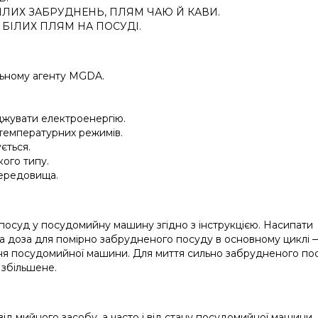
ІЛИХ ЗАБРУДНЕНЬ, ПЛЯМ ЧАЮ Й КАВИ.
 БІЛИХ ПЛЯМ НА ПОСУДІ.
льному агенту МGDA.
джувати електроенергію.
х температурних режимів.
ється.
ого типу.
середовища.
 посуд у посудомийну машину згідно з інструкцією. Насипати
а доза для помірно забрудненого посуду в основному циклі 
ння посудомийної машини. Для миття сильно забрудненого по
 збільшене.
від мийного засобу, а часто і від стану посудомийної машини