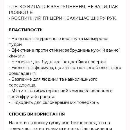
• ЛЕГКО ВИДАЛЯЄ ЗАБРУДНЕННЯ, НЕ ЗАЛИШАЄ
РОЗВОДІВ.
• РОСЛИННИЙ ГЛІЦЕРИН ЗАХИЩАЄ ШКІРУ РУК.
ВЛАСТИВОСТІ:
- На основі натурального каоліну та мармурової
пудри.
- Ефективне проти стійких забруднень кухні й ванної
кімнати.
- Безпечне для будь-якої водостійкої поверхні.
- Екологічна формула, що зазнає повного біологічного
розкладання.
- Безпечне для людини та навколишнього
середовища.
- Містить антибактеріальний комплекс червоного
грейпфрута й граната.
- Підходить для склокерамічних поверхонь.
СПОСІБ ВИКОРИСТАННЯ
Нанести на вологу губку або безпосередньо на
поверхню, потерти, змити водою. Для посилення