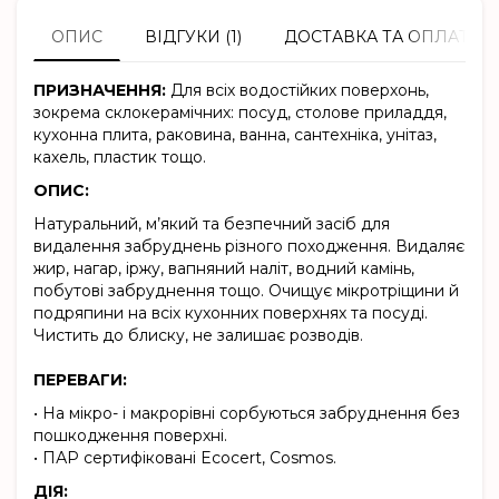
ОПИС
ВІДГУКИ (1)
ДОСТАВКА ТА ОПЛАТА
ПРИЗНАЧЕННЯ:
Для всіх водостійких поверхонь,
зокрема склокерамічних: посуд, столове приладдя,
кухонна плита, раковина, ванна, сантехніка, унітаз,
кахель, пластик тощо.
ОПИС:
Натуральний, м’який та безпечний засіб для
видалення забруднень різного походження. Видаляє
жир, нагар, іржу, вапняний наліт, водний камінь,
побутові забруднення тощо. Очищує мікротріщини й
подряпини на всіх кухонних поверхнях та посуді.
Чистить до блиску, не залишає розводів.
ПЕРЕВАГИ:
• На мікро- і макрорівні сорбуються забруднення без
пошкодження поверхні.
• ПАР сертифіковані Ecocert, Cosmos.
ДІЯ: