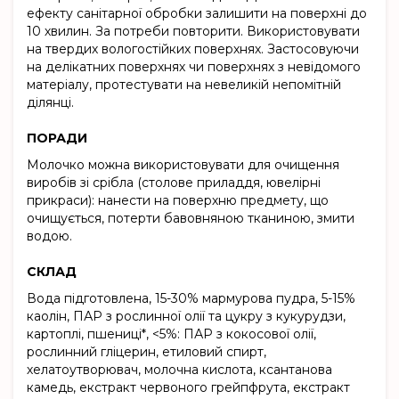
ефекту санітарної обробки залишити на поверхні до
10 хвилин. За потреби повторити. Використовувати
на твердих вологостійких поверхнях. Застосовуючи
на делікатних поверхнях чи поверхнях з невідомого
матеріалу, протестувати на невеликій непомітній
ділянці.
ПОРАДИ
Молочко можна використовувати для очищення
виробів зі срібла (столове приладдя, ювелірні
прикраси): нанести на поверхню предмету, що
очищується, потерти бавовняною тканиною, змити
водою.
СКЛАД
Вода підготовлена, 15-30% мармурова пудра, 5-15%
каолін, ПАР з рослинної олії та цукру з кукурудзи,
картоплі, пшениці*, <5%: ПАР з кокосової олії,
рослинний гліцерин, етиловий спирт,
хелатоутворювач, молочна кислота, ксантанова
камедь, екстракт червоного грейпфрута, екстракт