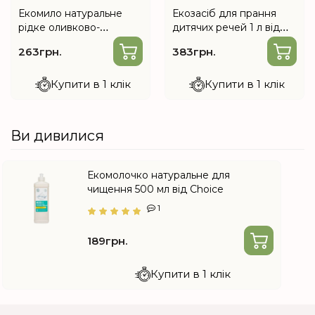
Екомило натуральне
Екозасіб для прання
рідке оливково-
дитячих речей 1 л від
ланолінове 500 мл від
Choice
263грн.
383грн.
Choice
Купити в 1 клік
Купити в 1 клік
Ви дивилися
Екомолочко натуральне для
чищення 500 мл від Choice
1
189грн.
Купити в 1 клік