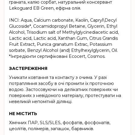
граната, калію сорбат, натуральний консервант
Lekoguard EB Green, ефірна олія.
INCI: Aqua, Calcium carbonate, Kaolin, Capryl\Decyl
Glucoside*, Cocamidopropyl Betaine, Glycerin, Ethyl
Alcohol, Trisodium salt of Methylglycinediacetic acid,
Lactic acid, Lactic acid, Xanthan Gum, Citrus Grandis
Fruit Extract, Punica granatum Extrac, Рotassium
sorbate, Benzyl Alcohol (and) Ethylhexylglycerin, Oil.
*Інгредієнти сертифіковані Ecocert, Cosmos.
ЗАСТЕРЕЖЕННЯ
Уникати ковтання та контакту з очима. У разі
потрапляння засобу в очі промити їх проточною
водою. Застосовуючи на делікатних поверхнях чи
поверхнях з невідомого матеріалу, протестувати на
невеликій непомітній ділянці.
НЕ МІСТИТЬ
Хімічних ПАР, SLS/SLES, фосфатів, фосфонатів,
цеолітів, полімерів, запашок, барвників.