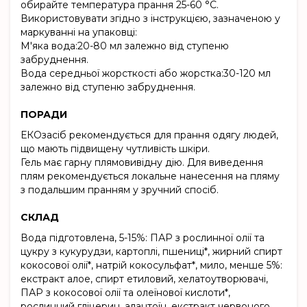
обирайте температура прання 25-60 °C.
Використовувати згідно з інструкцією, зазначеною у
маркуванні на упаковці:
М'яка вода:20-80 мл залежно від ступеню
забруднення.
Вода середньої жорсткості або жорстка:30-120 мл
залежно від ступеню забруднення.
ПОРАДИ
ЕКОзасіб рекомендується для прання одягу людей,
що мають підвищену чутливість шкіри.
Гель має гарну плямовивідну дію. Для виведення
плям рекомендується локальне нанесення на пляму
з подальшим пранням у зручний спосіб.
СКЛАД
Вода підготовлена, 5-15%: ПАР з рослинної олії та
цукру з кукурудзи, картоплі, пшениці*, жирний спирт
кокосової олії*, натрій кокосульфат*, мило, менше 5%:
екстракт алое, спирт етиловий, хелатоутворювачі,
ПАР з кокосової олії та олеїнової кислоти*,
рослинний гліцерин, алантоїн, екстракт червоного