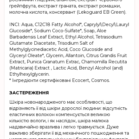
грейпфрута, екстракт граната, екстракт ромашки,
молочна кислота, консервант (Lekoguard EB Green).
INCI: Aqua, C12C18 Fatty Alcohol*, Caprylyl\Decyl\Lauryl
Glucoside*, Sodium Coco-Sulfate*, Soap, Aloe
Barbadensis Leaf Extract, Ethyl Alcohol, Tetrasodium
Glutamate Diacetate, Trisodium Salt of
Methylglycinediacetic Acid, Coco Glucoside and
Glyceryl Oleate*, Glycerin, Allantoin, Citrus Grandis Fruit
Extract, Punica Granatum Extrac, Chamomilla Recutita
(Matricaria) Extract , Lactic Acid, Benzyl Alcohol (and)
Ethylhexylglycerin.
* Інгредієнти сертифіковані Ecocert, Cosmos.
ЗАСТЕРЕЖЕННЯ
Шкіра новонародженого має особливості, що
відрізняють її від шкіри дорослої людини: відсутність
еластичних волокон компенсується великою
кількістю вологи, і як наслідок, шкіра малюка
надзвичайно вразлива і легко травмується. Дуже
важливо зберігати її від механічного пошкодження та