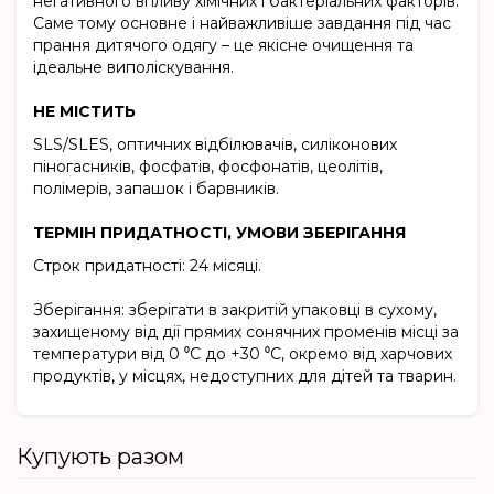
негативного впливу хімічних і бактеріальних факторів.
Саме тому основне і найважливіше завдання під час
прання дитячого одягу – це якісне очищення та
ідеальне виполіскування.
НЕ МІСТИТЬ
SLS/SLES, оптичних відбілювачів, силіконових
піногасників, фосфатів, фосфонатів, цеолітів,
полімерів, запашок і барвників.
ТЕРМІН ПРИДАТНОСТІ, УМОВИ ЗБЕРІГАННЯ
Строк придатності: 24 місяці.
Зберігання: зберігати в закритій упаковці в сухому,
захищеному від дії прямих сонячних променів місці за
температури від 0 ⁰C до +30 ⁰C, окремо від харчових
продуктів, у місцях, недоступних для дітей та тварин.
Купують разом