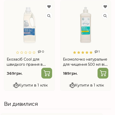
0
1
Екозасіб Cool для
Екомолочко натуральне
швидкого прання в
для чищення 500 мл від
холодній воді 1 л від
Choice
369грн.
189грн.
Choice
Купити в 1 клік
Купити в 1 клік
Ви дивилися