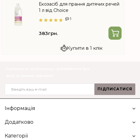
Екозасіб для прання дитячих речей
1 л від Choice
1
383грн.
Купити в 1 клік
Підпишіться на розсилку, і дізнавайтеся про
акції та знижки першими!
ПІДПИСАТИСЯ
Інформація
Додатково
Категорії