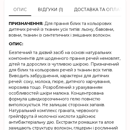
ОПИС
ВІДГУКИ (1)
ДОСТАВКА ТА ОПЛАТА
ПРИЗНАЧЕННЯ:
Для прання білих та кольорових
дитячих речей із тканин усіх типів: льону, бавовни,
вовни, тканин із синтетичних і змішаних волокон.
ОПИС:
Безпечний та дієвий засіб на основі натуральних
компонентів для щоденного прання речей немовлят,
дітей та дорослих із чутливою шкірою. Призначений
для білих та кольорових речей з тканин всіх типів.
Виводить забруднення, характерні для дитячих
речей: соку, молока, пюре, дитячого харчування,
морозива тощо. Розроблений з урахуванням
особливостей шкіри малюка. Концентрована
формула швидкорозчинного гелю повністю
виполіскується. Не залишає сторонніх запахів.
Натуральний комплекс граната, червоного
грейпфрута й молочної кислоти здійснює
антибактеріальну дію. Екстракти ромашки та алое
захищають структуру волокон, гліцерин і рослинний