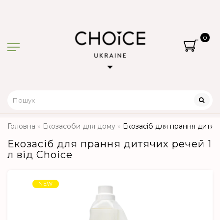
0
Головна
Екозасоби для дому
Екозасіб для прання дитячи
Екозасіб для прання дитячих речей 1
л від Choice
NEW