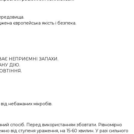
середовища.
джена європейська якість і безпека.
ВАЄ НЕПРИЄМНІ ЗАПАХИ.
НУ ДІЮ.
ОВТІННЯ.
 від небажаних мікробів.
ний спосіб. Перед використанням збовтати. Рівномірно
ежно від ступеня ураження, на 15-60 хвилин. У разі сильного