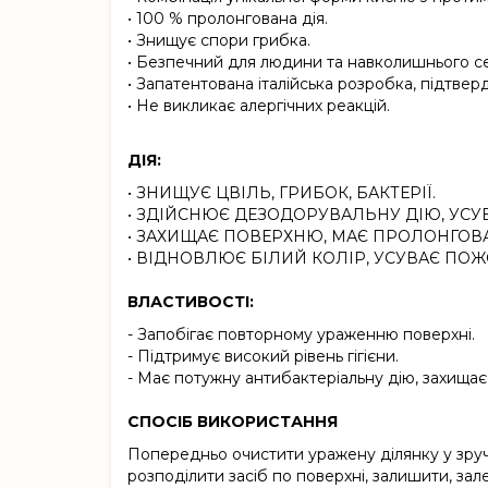
• 100 % пролонгована дія.
• Знищує спори грибка.
• Безпечний для людини та навколишнього 
• Запатентована італійська розробка, підтвер
• Не викликає алергічних реакцій.
ДІЯ:
• ЗНИЩУЄ ЦВІЛЬ, ГРИБОК, БАКТЕРІЇ.
• ЗДІЙСНЮЄ ДЕЗОДОРУВАЛЬНУ ДІЮ, УСУ
• ЗАХИЩАЄ ПОВЕРХНЮ, МАЄ ПРОЛОНГОВА
• ВІДНОВЛЮЄ БІЛИЙ КОЛІР, УСУВАЄ ПОЖ
ВЛАСТИВОСТІ:
- Запобігає повторному ураженню поверхні.
- Підтримує високий рівень гігієни.
- Має потужну антибактеріальну дію, захищає
СПОСІБ ВИКОРИСТАННЯ
Попередньо очистити уражену ділянку у зруч
розподілити засіб по поверхні, залишити, зал