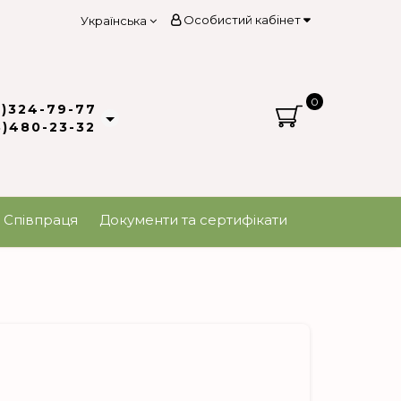
Особистий кабінет
Українська
0
3)324-79-77
8)480-23-32
Співпраця
Документи та сертифікати