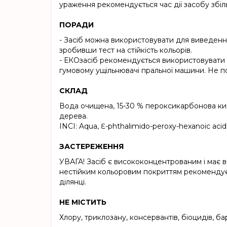
ураження рекомендується час дії засобу збіл
ПОРАДИ
- Засіб можна використовувати для виведенн
зробивши тест на стійкість кольорів.
- ЕКОзасіб рекомендується використовувати 
гумовому ущільнювачі пральної машини. Не п
СКЛАД
Вода очищена, 15-30 % пероксикарбонова кисл
дерева.
INCI: Aqua, Ɛ-phthalimido-peroxy-hexanoic acid, 
ЗАСТЕРЕЖЕННЯ
УВАГА! Засіб є висококонцентрованим і має в
нестійким кольоровим покриттям рекомендує
ділянці.
НЕ МІСТИТЬ
Хлору, триклозану, консервантів, біоцидів, ба