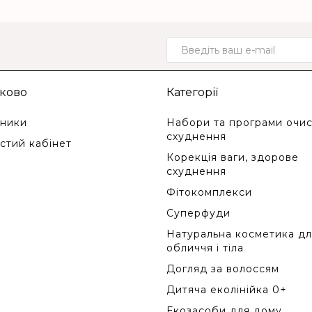
о
ково
Категорії
ники
Набори та програми очис
схуднення
стий кабінет
Корекція ваги, здорове
схуднення
Фітокомплекси
Суперфуди
Натуральна косметика дл
обличчя і тіла
Догляд за волоссям
Дитяча еколінійка 0+
Екозасоби для дому