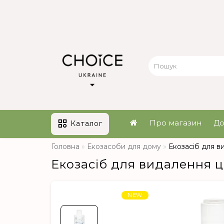
Про магазин
До
Каталог
Головна
Екозасоби для дому
Екозасіб для ви
Екозасіб для видалення цв
NEW