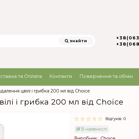
+38(06
знайти
+38(06
ставка та Оплата
Контакти
Повернення та обмін
далення цвілі і грибка 200 мл від Choice
ілі і грибка 200 мл від Choice
Відгуків: 0
В наявності
Виробник:
Choice