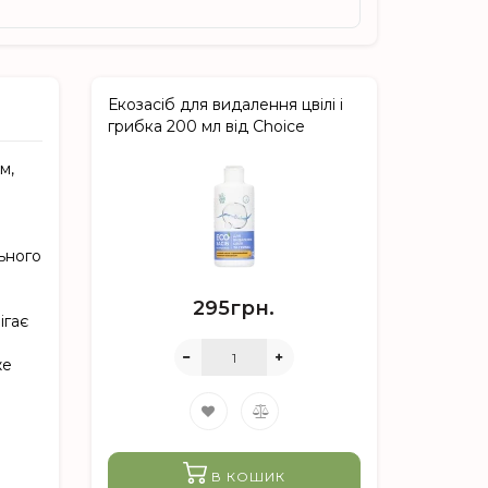
Екозасіб для видалення цвілі і
грибка 200 мл від Choice
м,
ьного
295грн.
ігає
же
В КОШИК