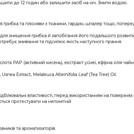
ьшити до 12 годин або залишити засіб на ніч. Змити водою.
я грибка та плісняви з тканини, гардин, шпалер тощо, попер
для знищення грибка й запобігання його подальшого розвитк
отребує змивання та підсилює якість наступного прання.
ота PAP (активний кисень), екстракт уснеї, ефірна олія чайн
Usnea Extract, Melaleuca Alternifolia Leaf (Tea Tree) Oil.
ідбілювальні властивості, перед використанням на поверхнях 
ться протестувати на непомітній
рвників та ароматизаторів.