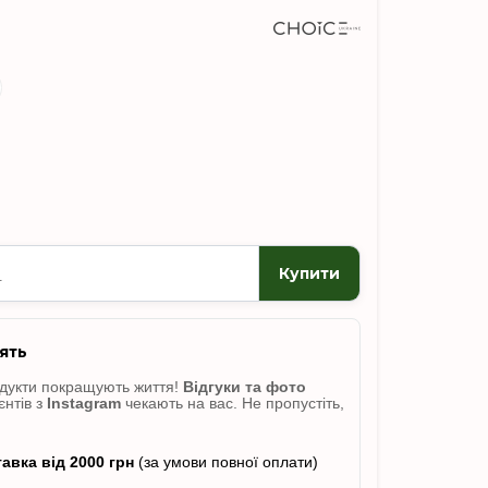
Купити
ять
одукти покращують життя!
Відгуки
та фото
єнтів з
Instagram
чекають на вас. Не пропусті
ть,
авка від 2000 грн
(за умови повної оплати)