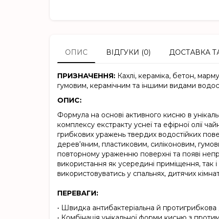
ОПИС
ВІДГУКИ (0)
ДОСТАВКА Т
ПРИЗНАЧЕННЯ:
Кахлі, кераміка, бетон, мар
гумовим, керамічним та іншими видами водос
ОПИС:
Формула на основі активного кисню в унікаль
комплексу екстракту уснеї та ефірної олії ча
грибкових уражень твердих водостійких повер
дерев’яним, пластиковим, силіконовим, гумов
повторному ураженню поверхні та появі непр
використання як усередині приміщення, так і
використовуватись у спальнях, дитячих кімнат
ПЕРЕВАГИ:
• Швидка антибактеріальна й протигрибкова д
• Комбінація унікальної форми кисню з прот