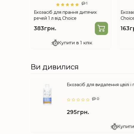
2
1
я та
Екозасіб для прання дитячих
Екоза
 від
речей 1 л від Choice
Choic
383грн.
163г
лік
Купити в 1 клік
Ви дивилися
Екозасіб для видалення цвілі і
0
295грн.
Купити 