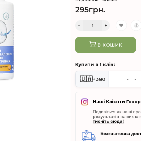
295грн.
В КОШИК
Купити в 1 клік:
🇺🇦
+380
Наші Клієнти Говор
Подивіться як наші пр
результатів
наших клі
тисніть сюди!
Безкоштовна дост