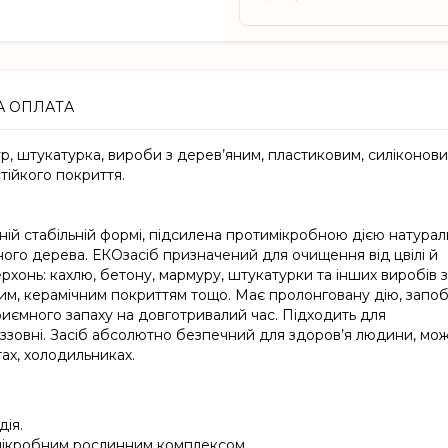
А ОПЛАТА
мур, штукатурка, вироби з дерев’яним, пластиковим, силіконови
тійкого покриття.
ній стабільній формі, підсилена протимікробною дією натурал
йного дерева. ЕКОзасіб призначений для очищення від цвілі й
хонь: кахлю, бетону, мармуру, штукатурки та інших виробів з
им, керамічним покриттям тощо. Має пролонговану дію, запоб
иємного запаху на довготривалий час. Підходить для
 ззовні. Засіб абсолютно безпечний для здоров’я людини, мо
ах, холодильниках.
ія.
имікробним рослинним комплексом.