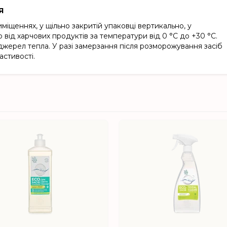
Я
міщеннях, у щільно закритій упаковці вертикально, у
о від харчових продуктів за температури від 0 °С до +30 °С.
джерел тепла. У разі замерзання після розморожування засіб
астивості.