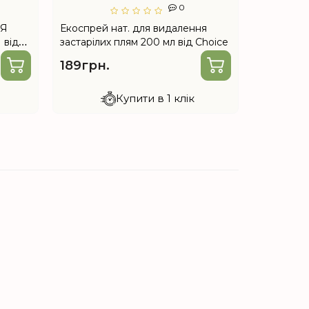
0
НЯ
Екоспрей нат. для видалення
Екомолоч
від
застарілих плям 200 мл від Choice
чищення 5
189грн.
189грн
Купити в 1 клік