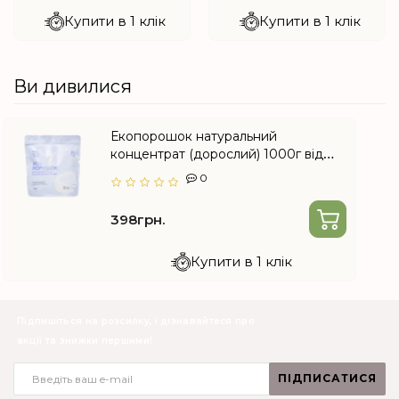
Купити в 1 клік
Купити в 1 клік
Ви дивилися
Екопорошок натуральний
концентрат (дорослий) 1000г від
Choice
0
398грн.
Купити в 1 клік
Підпишіться на розсилку, і дізнавайтеся про
акції та знижки першими!
ПІДПИСАТИСЯ