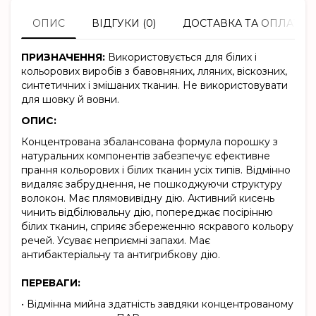
ОПИС
ВІДГУКИ (0)
ДОСТАВКА ТА ОПЛАТА
ПРИЗНАЧЕННЯ:
Використовується для білих і
кольорових виробів з бавовняних, лляних, віскозних,
синтетичних і змішаних тканин. Не використовувати
для шовку й вовни.
ОПИС:
Концентрована збалансована формула порошку з
натуральних компонентів забезпечує ефективне
прання кольорових і білих тканин усіх типів. Відмінно
видаляє забруднення, не пошкоджуючи структуру
волокон. Має плямовивідну дію. Активний кисень
чинить відбілювальну дію, попереджає посірінню
білих тканин, сприяє збереженню яскравого кольору
речей. Усуває неприємні запахи. Має
антибактеріальну та антигрибкову дію.
ПЕРЕВАГИ:
• Відмінна мийна здатність завдяки концентрованому