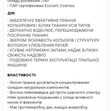
складу рослинних ПАР.
• ПАР сертифіковані Ecocert, Cosmos.
ДІЯ:
• ЗАБЕЗПЕЧУЄ ЕФЕКТИВНЕ ПРАННЯ
КОЛЬОРОВИХ І БІЛИХ ТКАНИН УСІХ ТИПІВ.
• ДЕЛІКАТНО ВІДБІЛЮЄ, ПЕРЕШКОДЖАЮЧИ
ПОСІРІННЮ ТКАНИН.
• ЗБЕРІГАЄ ЯСКРАВІСТЬ КОЛЬОРІВ І СТРУКТУРУ
ВОЛОКОН УЛЮБЛЕНИХ РЕЧЕЙ.
• УСУВАЄ НЕПРИЄМНІ ЗАПАХИ, НАДАЄ БІЛИЗНІ
СВІЖІСТЬ НАДОВГО.
• ПОДОВЖУЄ ТЕРМІН ЕКСПЛУАТАЦІЇ ПРАЛЬНОЇ
МАШИНИ.
ВЛАСТИВОСТІ:
- Якісне прання досягається концентрованим
складом натуральних компонентів.
- Висока плямовивідна дія проти широкого спектру
плям зумовлена поєднанням у складі активного
кисню й ферментів.
- Має протимікробну дію, знищує анаеробну