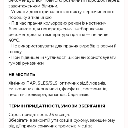
рекомендується повністю розчинити порошок перед
завантаженням білизни.
- Уникати довготривалого контакту нерозчиненого
порошку з тканиною.
- Під час прання кольорових речей із нестійким
барвником для попередження знебарвлення
рекомендована температура прання — не вище
40°С.
- Не використовувати для прання виробів із вовни й
шовку.
- При підвищеній чутливості шкіри використовувати
гумові рукавички.
НЕ МІСТИТЬ
Хімічних ПАР, SLES/SLS, оптичних відбілювачів,
силіконових піногасників, фосфатів, фосфонатів,
цеолітів, полімерів, запашок, барвників.
ТЕРМІН ПРИДАТНОСТІ, УМОВИ ЗБЕРІГАННЯ
Строк придатності: 36 місяців.
Зберігати в закритій упаковці в сухому, захищеному
від дії прямих сонячних променів місці за