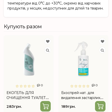
температури від 0⁰C до +30⁰C, окремо від харчових
продуктів, у місцях, недоступних для дітей та тварин.
Купують разом
0
0
ЕКОГЕЛЬ ДЛЯ
Екоспрей нат. для
ОЧИЩЕННЯ ТУАЛЕТУ
видалення застарілих
MINT&CITRUS
плям 200 мл від Choice
283грн.
189грн.