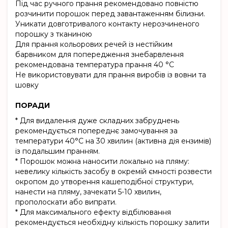
Під час ручного прання рекомендовано повністю
розчинити порошок перед завантаженням білизни.
Уникати довготривалого контакту нерозчиненого
порошку з тканиною
Для прання кольорових речей із нестійким
барвником для попередження знебарвлення
рекомендована температура прання 40 °С
Не використовувати для прання виробів із вовни та
шовку
ПОРАДИ
* Для видалення дуже складних забруднень
рекомендується попереднє замочування за
температури 40°С на 30 хвилин (активна дія ензимів)
із подальшим пранням.
* Порошок можна наносити локально на пляму:
невелику кількість засобу в окремій ємності розвести
окропом до утворення кашеподібної структури,
нанести на пляму, зачекати 5-10 хвилин,
прополоскати або випрати.
* Для максимального ефекту відбілювання
рекомендується необхідну кількість порошку залити