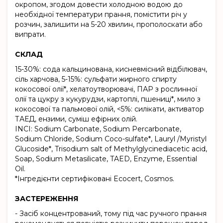
окропом, згодом довести холодною водою до
необхідної температури прання, помістити річ у
розчин, залишити на 5-20 хвилин, прополоскати або
випрати.
СКЛАД
15-30%: сода кальцинована, кисневмісний відбілювач,
сіль харчова, 5-15%: сульфати жирного спирту
кокосової олії*, хелатоутворювачі, ПАР з рослинної
олії та цукру з кукурудзи, картоплі, пшениці*, мило з
кокосової та пальмової олій, <5%: силікати, активатор
ТАЕД, ензими, суміш ефірних олій.
INCI: Sodium Carbonate, Sodium Percarbonate,
Sodium Chloride, Sodium Coco-sulfate*, Lauryl /Myristyl
Glucoside*, Trisodium salt of Methylglycinediacetic acid,
Soap, Sodium Metasilicate, TAED, Enzyme, Essential
Oil.
*Інгредієнти сертифіковані Ecocert, Cosmos.
ЗАСТЕРЕЖЕННЯ
- Засіб концентрований, тому під час ручного прання