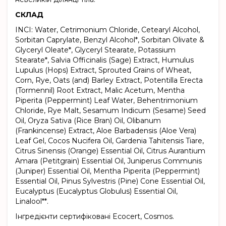
СКЛАД
INCI: Water, Cetrimonium Chloride, Cetearyl Alcohol,
Sorbitan Caprylate, Benzyl Alcohol*, Sorbitan Olivate &
Glyceryl Oleate*, Glyceryl Stearate, Potassium
Stearate*, Salvia Officinalis (Sage) Extract, Humulus
Lupulus (Hops) Extract, Sprouted Grains of Wheat,
Corn, Rye, Oats (and) Barley Extract, Potentilla Erecta
(Tormennil) Root Extract, Malic Acetum, Mentha
Piperita (Peppermint) Leaf Water, Behentrimonium
Chloride, Rye Malt, Sesamum Indicum (Sesame) Seed
Oil, Oryza Sativa (Rice Bran) Oil, Olibanum
(Frankincense) Extract, Aloe Barbadensis (Aloe Vera)
Leaf Gel, Cocos Nucifera Oil, Gardenia Tahitensis Tiare,
Citrus Sinensis (Orange) Essential Oil, Citrus Aurantium
Amara (Petitgrain) Essential Oil, Juniperus Communis
(Juniper) Essential Oil, Mentha Piperita (Peppermint)
Essential Oil, Pinus Sylvestris (Pine) Cone Essential Oil,
Eucalyptus (Eucalyptus Globulus) Essential Oil,
Linalool**.
Інгредієнти сертифіковані Ecocert, Cosmos.