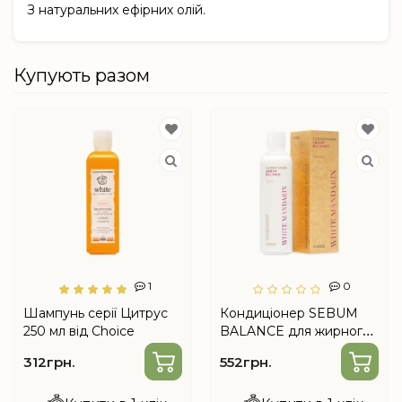
З натуральних ефірних олій.
Купують разом
1
0
Шампунь серії Цитрус
Кондиціонер SEBUM
250 мл від Choice
BALANCE для жирного
волосся 250 мл від
312грн.
552грн.
Choice