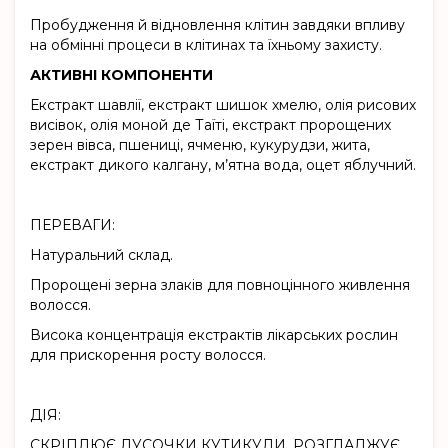
Пробудження й відновлення клітин завдяки впливу
на обмінні процеси в клітинах та їхньому захисту.
АКТИВНІ КОМПОНЕНТИ
Екстракт шавлії, екстракт шишок хмелю, олiя рисових
висівок, олія моной де Таїті, екстракт пророщених
зерен вівса, пшениці, ячменю, кукурудзи, жита,
екстракт дикого калгану, м’ятна вода, оцет яблучний.
ПЕРЕВАГИ:
Натуральний склад.
Пророщені зерна злаків для повноцінного живлення
волосся.
Висока концентрація екстрактів лікарських рослин
для прискорення росту волосся.
ДІЯ:
СКРІПЛЮЄ ЛУСОЧКИ КУТИКУЛИ, РОЗГЛАДЖУЄ