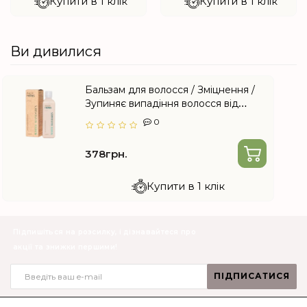
Купити в 1 клік
Купити в 1 клік
Ви дивилися
Бальзам для волосся / Зміцнення /
Зупиняє випадіння волосся від
Choice
0
378грн.
Купити в 1 клік
Підпишіться на розсилку, і дізнавайтеся про
акції та знижки першими!
ПІДПИСАТИСЯ