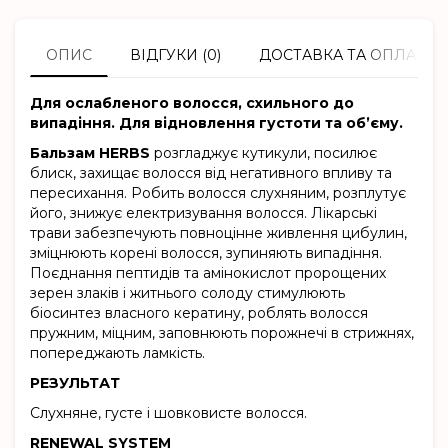
ОПИС
ВІДГУКИ (0)
ДОСТАВКА ТА ОПЛАТА
Для ослабленого волосся, схильного до
випадіння. Для відновлення густоти та об’єму.
Бальзам HERBS
розгладжує кутикули, посилює
блиск, захищає волосся від негативного впливу та
пересихання. Робить волосся слухняним, розплутує
його, знижує електризування волосся. Лікарські
трави забезпечують повноцінне живлення цибулин,
зміцнюють корені волосся, зупиняють випадіння.
Поєднання пептидів та амінокислот пророщених
зерен злаків і житнього солоду стимулюють
біосинтез власного кератину, роблять волосся
пружним, міцним, заповнюють порожнечі в стрижнях,
попереджають ламкість.
РЕЗУЛЬТАТ
Слухняне, густе і шовковисте волосся.
RENEWAL SYSTEM