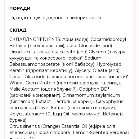
ПОРАДИ
Підходить для щоденного використання.
СКЛАД
СКЛАД/INGREDIENTS: Aqua (вода), Cocamidopropyl
Betaine (з кокосової олiї), Coco Glucoside (and)
Disodium Laurylsulfosuccinate (and) Glycerin (з цукру,
кукурудзи та кокосового горіха)*, Sodium
Babassuamphoacetate (з олiї бабасcу), Hydrolyzed
Keratin (гiдролiзат кератину), Glyceryl Oleate (and)
Coco - Glucoside (з кокосової олiї i олеїнової кислоти)*,
Wheat Germ Protein (протеїни зародкiв пшеницi),
Malic Acetum (оцет яблучний), Optiphen BD*
(харчовий консервант), Cinnamomum zeylanicum
(Cinnamon) Extract (настоянка кориці), Caryophyllus
aromaticus (Clove) Extract (настоянка гвоздики),
Polyquaternium 10, Egg Oil (масло яєчне), Betaine(з
буряка),
Citrus sinensis (Orange) Essential Oil (ефiрна олiя
апельсина), Lippia citriodora (Lemon-Scented Verbena)
Essential Oil