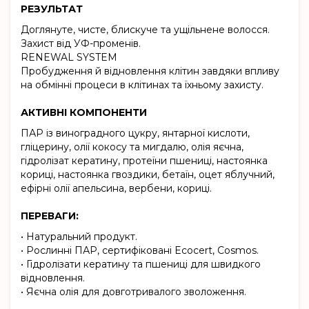
РЕЗУЛЬТАТ
Доглянуте, чисте, блискуче та ущільнене волосся.
Захист від УФ-променів.
RENEWAL SYSTEM
Пробудження й відновлення клітин завдяки впливу
на обмінні процеси в клітинах та їхньому захисту.
АКТИВНІ КОМПОНЕНТИ
ПАР із виноградного цукру, янтарної кислоти,
гліцерину, олії кокосу та мигдалю, олія яєчна,
гідролізат кератину, протеїни пшениці, настоянка
кориці, настоянка гвоздики, бетаїн, оцет яблучний,
ефірні олії апельсина, вербени, кориці.
ПЕРЕВАГИ:
• Натуральний продукт.
• Рослинні ПАР, сертифіковані Ecocert, Cosmos.
• Гідролізати кератину та пшениці для швидкого
відновлення.
• Яєчна олія для довготривалого зволоження.