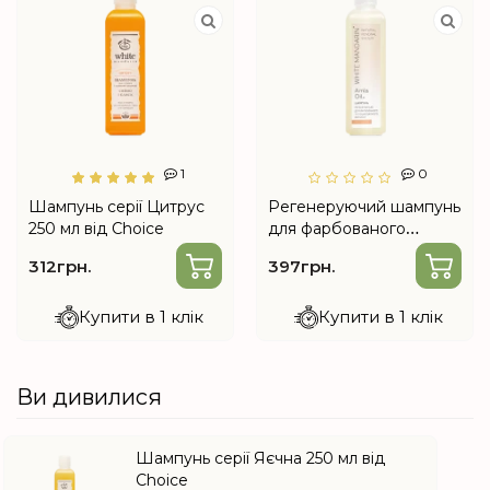
1
0
Шампунь серії Цитрус
Регенеруючий шампунь
250 мл від Choice
для фарбованого
волосся з гідролізатом
312грн.
397грн.
молочних протеїнів 250
мл від Choice
Купити в 1 клік
Купити в 1 клік
Ви дивилися
Шампунь серії Яєчна 250 мл від
Choice