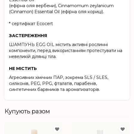
(ефiрна олiя вербени), Cinnamomum zeylanicum
(Cinnamon) Essential Oil (ефiрна олiя корицi).
* сертифікат Ecocert
ЗАСТЕРЕЖЕННЯ
ШАМПУНЬ EGG OIL містить активні рослинні
компоненти, перед використанням протестувати на
невеликій ділянці тіла.
НЕ МІСТИТЬ
Агресивних хімічних ПАР, зокрема SLS / SLES,
силіконів, PEG, PPG, фталатів, парабенів,
синтетичних барвників та ароматизаторів.
Купують разом