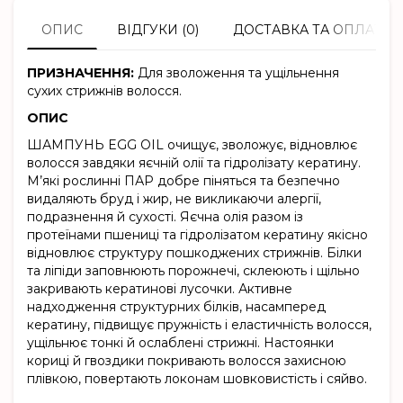
ОПИС
ВІДГУКИ (0)
ДОСТАВКА ТА ОПЛАТА
ПРИЗНАЧЕННЯ:
Для зволоження та ущільнення
сухих стрижнів волосся.
ОПИС
ШАМПУНЬ EGG OIL очищує, зволожує, відновлює
волосся завдяки яєчній олії та гідролізату кератину.
М’які рослинні ПАР добре піняться та безпечно
видаляють бруд і жир, не викликаючи алергії,
подразнення й сухості. Яєчна олія разом із
протеїнами пшениці та гідролізатом кератину якісно
відновлює структуру пошкоджених стрижнів. Білки
та ліпіди заповнюють порожнечі, склеюють і щільно
закривають кератинові лусочки. Активне
надходження структурних білків, насамперед
кератину, підвищує пружність і еластичність волосся,
ущільнює тонкі й ослаблені стрижні. Настоянки
кориці й гвоздики покривають волосся захисною
плівкою, повертають локонам шовковистість і сяйво.