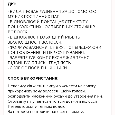
ДІЯ:
• ВИДАЛЯЄ ЗАБРУДНЕННЯ ЗА ДОПОМОГОЮ
М’ЯКИХ РОСЛИННИХ ПАР.
• ВІДНОВЛЮЄ Й ПОКРАЩУЄ СТРУКТУРУ
ПОШКОДЖЕНИХ І ОСЛАБЛЕНИХ СТРИЖНІВ
ВОЛОССЯ.
• ВІДНОВЛЮЄ НЕОБХІДНИЙ РІВЕНЬ
ЗВОЛОЖЕНОСТІ ВОЛОССЯ.
• ФОРМУЄ ЗАХИСНУ ПЛІВКУ, ПОПЕРЕДЖАЮЧИ
ПОШКОДЖЕННЯ Й ПЕРЕСУШУВАННЯ.
• ЗАБЕЗПЕЧУЄ КОМПЛЕКСНЕ ЖИВЛЕННЯ,
ПІДВИЩУЄ БЛИСК І ГЛАДКІСТЬ.
• СКЛЕЮЄ ПОСІЧЕНІ КІНЧИКИ.
СПОСІБ ВИКОРИСТАННЯ:
Невелику кількість шампуню нанести на вологу
прикореневу зону волосся і шкіру голови,
розподілити масажними рухами до утворення піни.
Отриману піну нанести по всій довжині волосся.
Ретельно змити теплою водою.
За потреби повторити нанесення, змити.