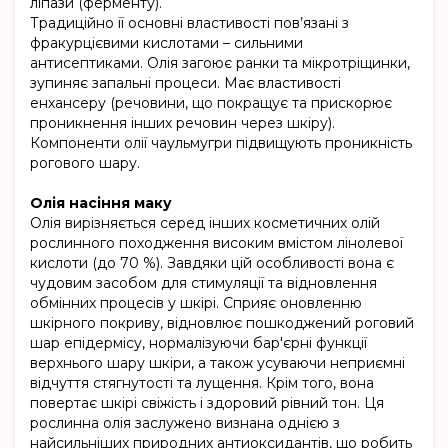
ліпази (ферменту).
Традиційно її основні властивості пов’язані з
фракурцієвими кислотами – сильними
антисептиками. Олія загоює ранки та мікротріщинки,
зупиняє запальні процеси. Має властивості
енхансеру (речовини, що покращує та прискорює
проникнення інших речовин через шкіру).
Компоненти олії чаульмугри підвищують проникність
рогового шару.
Олія насіння маку
Олія вирізняється серед інших косметичних олій
рослинного походження високим вмістом лінолевої
кислоти (до 70 %). Завдяки цій особливості вона є
чудовим засобом для стимуляції та відновлення
обмінних процесів у шкірі. Сприяє оновленню
шкірного покриву, відновлює пошкоджений роговий
шар епідермісу, нормалізуючи бар'єрні функції
верхнього шару шкіри, а також усуваючи неприємні
відчуття стягнутості та лущення. Крім того, вона
повертає шкірі свіжість і здоровий рівний тон. Ця
рослинна олія заслужено визнана однією з
найсильніших природних антиоксидантів, що робить