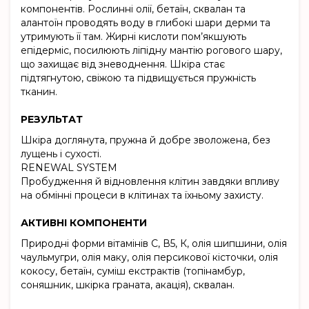
компонентів. Рослинні олії, бетаїн, сквалан та
алантоїн проводять воду в глибокі шари дерми та
утримують її там. Жирні кислоти пом’якшують
епідерміс, посилюють ліпідну мантію рогового шару,
що захищає від зневоднення. Шкіра стає
підтягнутою, свіжою та підвищується пружність
тканин.
РЕЗУЛЬТАТ
Шкіра доглянута, пружна й добре зволожена, без
лущень і сухості.
RENEWAL SYSTEM
Пробудження й відновлення клітин завдяки впливу
на обмінні процеси в клітинах та їхньому захисту.
АКТИВНІ КОМПОНЕНТИ
Природні форми вітамінів С, В5, К, олія шипшини, олія
чаульмугри, олія маку, олія персикової кісточки, олія
кокосу, бетаїн, суміш екстрактів (топінамбур,
соняшник, шкірка граната, акація), сквалан.