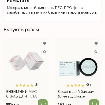
НЕ МІСТИТЬ
Мінеральних олій, силіконів, PEG, PPG, фталатів,
парабенів, синтетичних барвників та ароматизаторів.
Купують разом
1
1
ЕНЗИМНИЙ МУС-
Евкаліптовий бальзам
СКРАБ ДЛЯ ТІЛА
30 мл від Choice
«MOOD STRAWBERRY»
552грн.
292грн.