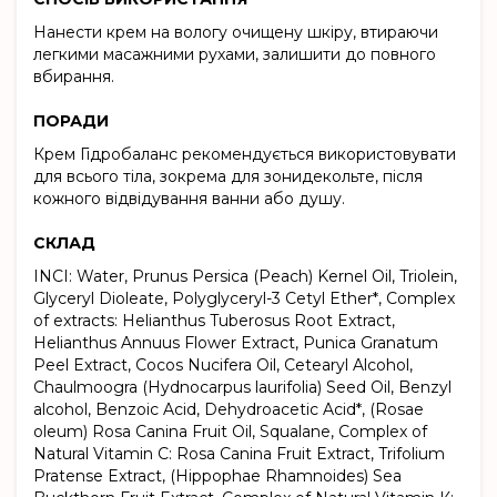
Нанести крем на вологу очищену шкіру, втираючи
легкими масажними рухами, залишити до повного
вбирання.
ПОРАДИ
Крем Гідробаланс рекомендується використовувати
для всього тіла, зокрема для зонидекольте, після
кожного відвідування ванни або душу.
СКЛАД
INCI: Water, Prunus Persica (Peach) Kernel Oil, Triolein,
Glyceryl Dioleate, Polyglyceryl-3 Cetyl Ether*, Сomplex
of extracts: Helianthus Tuberosus Root Extract,
Helianthus Annuus Flower Extract, Punica Granatum
Peel Extract, Cocos Nucifera Oil, Cetearyl Alcohol,
Сhaulmoogra (Hydnocarpus laurifolia) Seed Oil, Benzyl
alcohol, Benzoic Acid, Dehydroacetic Acid*, (Rosae
oleum) Rosa Canina Fruit Oil, Squalane, Сomplex of
Natural Vitamin C: Rosa Сanina Fruit Extract, Trifolium
Pratense Extract, (Hippophae Rhamnoides) Sea