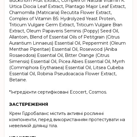
Buckthorn Fruit Extract, Complex of Natural Vitamin К:
Urtica Diocia Leaf Extract, Plantago Major Leaf Extract,
Chamomilla (Matricaria) Recutita Flower Extract,
Complex of Vitamin В5: Hydrolyzed Yeast Protein,
Triticum Vulgare Germ Extract, Triticum Vulgare Bran
Extract, Oleum Papaveris Seminis (Poppy) Seed Oil,
Allantoin, Blend of Essential Oils of Petitgrain (Citrus
Aurantium Linnaeus) Essential Oil, Peppermint (Oleum
Menthae Piperitae) Essential Oil, Rosewood (Aniba
Rosaeodora) Essential Oil, Bitter Orange (Citrus
Simensis) Essential Oil, Picea Abies Essential Oil, Myrrh
(Commiphora Erytharaea) Essential Oil, Litsea Cubeba
Essential Oil, Robinia Pseudoacacia Flower Extract,
Betaine.
*Інгредієнти сертифіковані Ecocert, Cosmos.
ЗАСТЕРЕЖЕННЯ
Крем Гідробаланс містить активні рослинні
компоненти, перед використанням протестувати на
невеликій ділянці тіла.