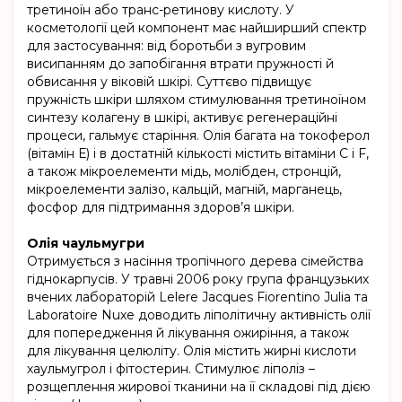
третиноїн або транс-ретинову кислоту. У
косметології цей компонент має найширший спектр
для застосування: від боротьби з вугровим
висипанням до запобігання втрати пружності й
обвисання у віковій шкірі. Суттєво підвищує
пружність шкіри шляхом стимулювання третиноїном
синтезу колагену в шкірі, активує регенераційні
процеси, гальмує старіння. Олія багата на токоферол
(вітамін Е) і в достатній кількості містить вітаміни С і F,
а також мікроелементи мідь, молібден, стронцій,
мікроелементи залізо, кальцій, магній, марганець,
фосфор для підтримання здоров’я шкіри.
Олія чаульмугри
Отримується з насіння тропічного дерева сімейства
гіднокарпусів. У травні 2006 року група французьких
вчених лабораторій Lelere Jacques Fiorentino Julia та
Laboratoire Nuxе доводить ліполітичну активність олії
для попередження й лікування ожиріння, а також
для лікування целюліту. Олія містить жирні кислоти
хаульмугрол і фітостерин. Стимулює ліполіз –
розщеплення жирової тканини на її складові під дією