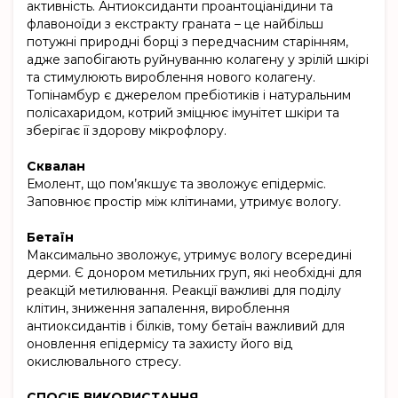
активність. Антиоксиданти проантоціанідини та
флавоноїди з екстракту граната – це найбільш
потужні природні борці з передчасним старінням,
адже запобігають руйнуванню колагену у зрілій шкірі
та стимулюють вироблення нового колагену.
Топінамбур є джерелом пребіотиків і натуральним
полісахаридом, котрий зміцнює імунітет шкіри та
зберігає її здорову мікрофлору.
Сквалан
Емолент, що пом’якшує та зволожує епідерміс.
Заповнює простір між клітинами, утримує вологу.
Бетаїн
Максимально зволожує, утримує вологу всередині
дерми. Є донором метильних груп, які необхідні для
реакцій метилювання. Реакції важливі для поділу
клітин, зниження запалення, вироблення
антиоксидантів і білків, тому бетаїн важливий для
оновлення епідермісу та захисту його від
окислювального стресу.
СПОСІБ ВИКОРИСТАННЯ