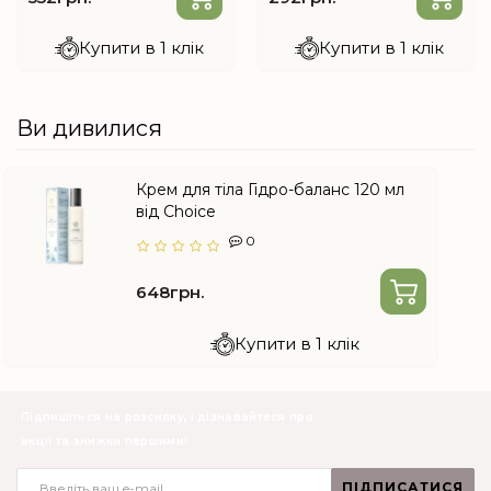
від Choice
Купити в 1 клік
Купити в 1 клік
Ви дивилися
Крем для тіла Гідро-баланс 120 мл
від Choice
0
648грн.
Купити в 1 клік
Підпишіться на розсилку, і дізнавайтеся про
акції та знижки першими!
ПІДПИСАТИСЯ