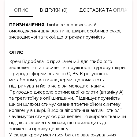
ОПИС
ВІДГУКИ (0)
ДОСТАВКА ТА ОПЛАТА
ПРИЗНАЧЕННЯ:
Глибоке зволоження й
омолодження для всіх типів шкіри, особливо сухої,
зневодненої та такої, що втрачає пружність.
ОПИС
Крем Гідробаланс призначений для глибокого
зволоження та посилення пружності і тургору шкіри.
Природні форми вітамінів С, В5, К регулюють
метаболізм у клітинах дерми, допомагають
підтримувати його на рівні молодих тканин.
Природне джерело ретиноєвої кислоти (вітаміну А)
та третитоїну з олії шипшини. Підвищує пружність
шкіри шляхом стимулювання третиноїном синтезу
колагену в шкірі. Висока ліполітична активність олії
чаульмугри стимулює розщеплення жирової тканини
під дією ферменту ліпази, що призводить до
зниження прояву целюліту.
У складі крему міститься багато зволожувальних