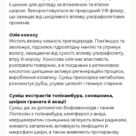
її цінною для догляду за втомленою та в’ялою
шкірою. Використовується як природний УФ-фільтр,
що захищає від шкідливого впливу ультрафіолетових
променів.
Олія кокосу
Містить велику кількість тригліцеридів. Пом’якшує та
зволожує, підсилює гідроліпідну мантію та утримує
вологу, захищаючи від сухості, впливу ультрафіолету,
вітру й морозу. Кокосова олія має властивість
розігрівати поверхню, а в поєднанні з ретиноєвою
кислотою шипшини активує регенераційні процеси,
вироблення колагену. Суміш прискорює метаболізм,
розсмоктує рубці, усуває целюліт і гальмує старіння.
Суміш екстрактів топінамбура, соняшника,
шкірки граната й акації
Суміш діє за допомогою біофлавоноїдів і танінів.
Лютеолін з топінамбура, кемпферол з акації,
кверцимеритин соняшника зв’язують вільні радикали,
знімають запалення, активізують лімфоцити й
макрофаги шкіри, а також виявляють протиракову