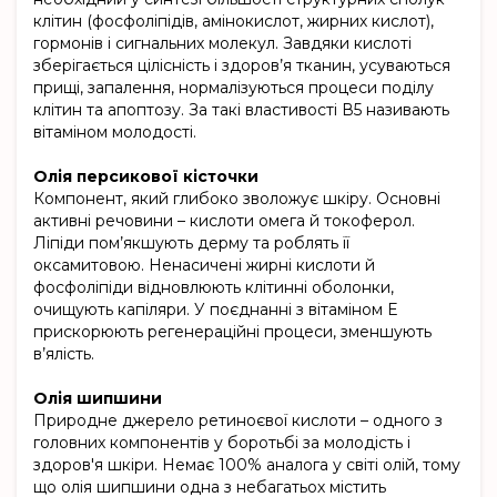
клітин (фосфоліпідів, амінокислот, жирних кислот),
гормонів і сигнальних молекул. Завдяки кислоті
зберігається цілісність і здоров’я тканин, усуваються
прищі, запалення, нормалізуються процеси поділу
клітин та апоптозу. За такі властивості В5 називають
вітаміном молодості.
Олія персикової кісточки
Компонент, який глибоко зволожує шкіру. Основні
активні речовини – кислоти омега й токоферол.
Ліпіди пом’якшують дерму та роблять її
оксамитовою. Ненасичені жирні кислоти й
фосфоліпіди відновлюють клітинні оболонки,
очищують капіляри. У поєднанні з вітаміном Е
прискорюють регенераційні процеси, зменшують
в’ялість.
Олія шипшини
Природне джерело ретиноєвої кислоти – одного з
головних компонентів у боротьбі за молодість і
здоров'я шкіри. Немає 100% аналога у світі олій, тому
що олія шипшини одна з небагатьох містить