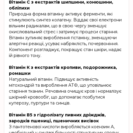
Вітамін С з екстрактів шипшини, конюшини,
обліпихи
Природна форма вітаміну активує ферменти, які
стимулюють синтез колагену. Віддає свої електрони
вільним радикалам, що в свою чергу зменшує
окислювальний стрес і затримує процеси старіння.
Вітамін зупиняє вироблення гістаміну, зменшуючи
алергічні реакції, усуває набряклість, почервоніння.
Компонент розгладжує, покращує стан шкіри, надає
їй рівного тону.
Вітамін К з екстрактів кропиви, подорожника,
ромашки
Натуральний вітамін. Підвищує активність
мітохондрій та вироблення АТФ, що уповільнює
старіння тканин. Речовина очищує кров і нормалізує
шкірний кровообіг, що допомагає позбутися
куперозу, пурпури та синців.
Вітамін В5 з гідролізату пивних дріжджів,
зародків пшениці, пшеничних висівок
З пантотенової кислоти виробляється коензим А,
необхідний у синтезі більшості структурних сполук