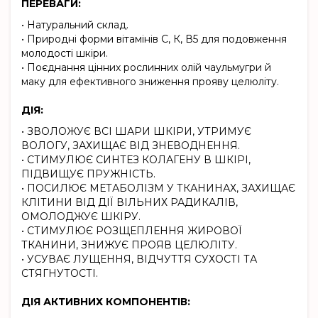
ПЕРЕВАГИ:
• Натуральний склад.
• Природні форми вітамінів С, К, В5 для подовження
молодості шкіри.
• Поєднання цінних рослинних олій чаульмугри й
маку для ефективного зниження прояву целюліту.
ДІЯ:
• ЗВОЛОЖУЄ ВСІ ШАРИ ШКІРИ, УТРИМУЄ
ВОЛОГУ, ЗАХИЩАЄ ВІД ЗНЕВОДНЕННЯ.
• СТИМУЛЮЄ СИНТЕЗ КОЛАГЕНУ В ШКІРІ,
ПІДВИЩУЄ ПРУЖНІСТЬ.
• ПОСИЛЮЄ МЕТАБОЛІЗМ У ТКАНИНАХ, ЗАХИЩАЄ
КЛІТИНИ ВІД ДІЇ ВІЛЬНИХ РАДИКАЛІВ,
ОМОЛОДЖУЄ ШКІРУ.
• СТИМУЛЮЄ РОЗЩЕПЛЕННЯ ЖИРОВОЇ
ТКАНИНИ, ЗНИЖУЄ ПРОЯВ ЦЕЛЮЛІТУ.
• УСУВАЄ ЛУЩЕННЯ, ВІДЧУТТЯ СУХОСТІ ТА
СТЯГНУТОСТІ.
ДІЯ АКТИВНИХ КОМПОНЕНТІВ: