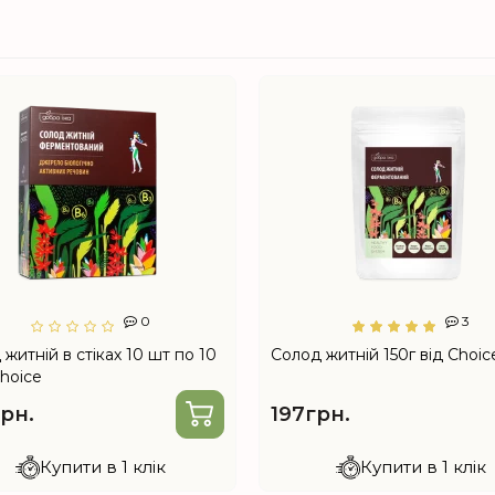
0
3
житній в стіках 10 шт по 10
Солод житній 150г від Choic
Choice
рн.
197грн.
Купити в 1 клік
Купити в 1 клік