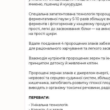
ячменю, пшениці й кукурудзи.
Спеціальна запатентована технологія пророщу
ферментативної паузи у 5-10 разів збільшує вм
ферментів і фітогормонів у кінцевому продук
прості, легкі до засвоювання: білки — на амі
на прості цукри.
Вдале поєднання 4 пророщених злаків забезп
для раціонального харчування та легкого зас
Взаємодія нутрієнтів пророщених зерен та їх
принципом детоксу й живлення клітин.
Пророщені зернах злаків є джерелом енергії, 
нервової та серцево-судинної систем, збіль
кишечника, запобігають розвитку гіпоксії пл
виводять з організму токсичні речовини, рад
ПЕРЕВАГИ:
- Унікальна технологія.
- Користь 4-х злаків.