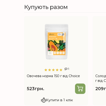
Купують разом
0
1
д Choice
Овочева норма 150 г від Choice
Солод 
г від 
523грн.
209г
лік
Купити в 1 клік