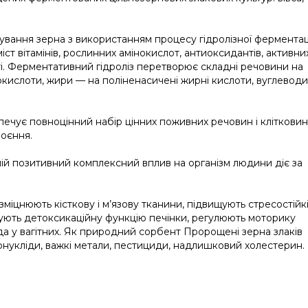
вання зерна з використанням процесу гідролізної ферментаці
іст вітамінів, рослинних амінокислот, антиоксидантів, активни
ті. Ферментативний гідроліз перетворює складні речовини на
нокислоти, жири — на поліненасичені жирні кислоти, вуглевод
ечує повноцінний набір цінних поживних речовин і кліткови
воєння.
ній позитивний комплексний вплив на організм людини діє за
зміцнюють кісткову і м’язову тканини, підвищують стресостійк
шують детоксикаційну функцію печінки, регулюють моторику
ода у вагітних. Як природний сорбент Пророщені зерна злаків
іонукліди, важкі метали, пестициди, надлишковий холестерин.