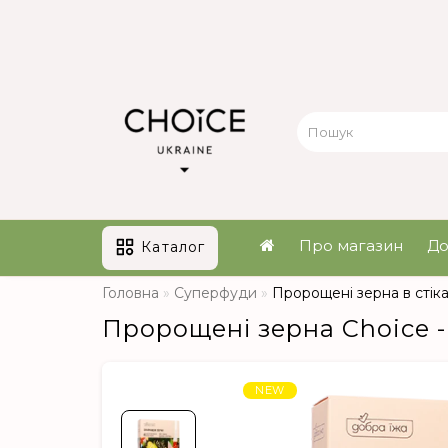
Про магазин
До
Каталог
Головна
Суперфуди
Пророщені зерна в стіках
Пророщені зерна Choice -
NEW