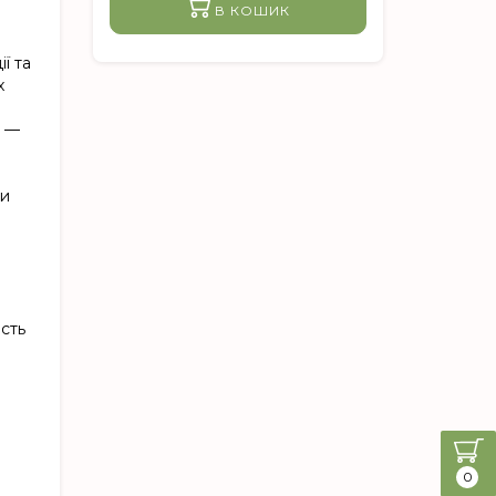
В КОШИК
ї та
х
и —
ни
ість
0