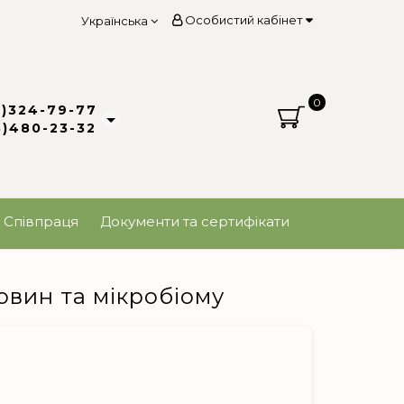
Особистий кабінет
Українська
0
3)324-79-77
8)480-23-32
Співпраця
Документи та сертифікати
овин та мікробіому