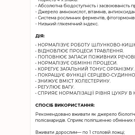
- Абсолютна біодоступність і засвоюваність п
- Джерело амінокислот, вітамінів, антиоксидант
- Система рослинних ферментів, фітогормонів 
- Низький глікемічний індекс.
ДІЯ:
• НОРМАЛІЗУЄ РОБОТУ ШЛУНКОВО-КИШК
• ВІДНОВЛЮЄ ПРОЦЕСИ ТРАВЛЕННЯ.
• ПОПОВНЮЄ ЗАПАСИ ПОЖИВНИХ РЕЧОВ
• НОРМАЛІЗУЄ ОБМІННІ ПРОЦЕСИ.
• КОРЕГУЄ ЗАГАЛЬНИЙ ТОНУС ОРГАНІЗМУ.
• ПОКРАЩУЄ ФУНКЦІЇ СЕРЦЕВО-СУДИННО
• ЗНИЖУЄ ВМІСТ ХОЛЕСТЕРИНУ.
• РЕГУЛЮЄ ВАГУ.
• СПРИЯЄ НОРМАЛІЗАЦІЇ РІВНЯ ЦУКРУ В 
СПОСІБ ВИКОРИСТАННЯ:
Рекомендовано вживати як джерело бiологiчно
полісахаридiв. Сприяє поліпшенню обмiнних п
Вживати дорослим— по 1 столовiй ложцi;