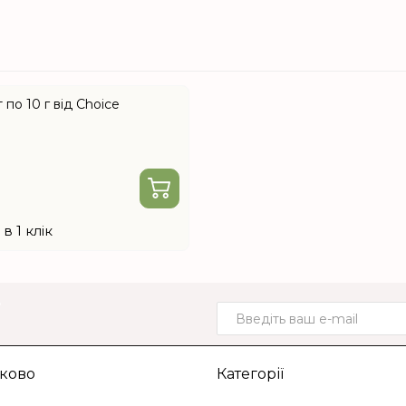
 по 10 г від Choice
в 1 клік
о
ково
Категорії