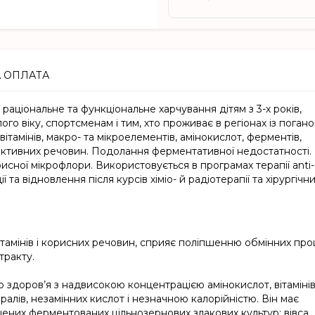
А ОПЛАТА
аціональне та функціональне харчування дітям з 3-х років,
ого віку, спортсменам і тим, хто проживає в регіонах із поган
ітамінів, макро- та мікроелементів, амінокислот, ферментів,
о активних речовин. Подолання ферментативної недостатності.
ної мікрофлори. Використовується в програмах терапії аnti-
ї та відновлення після курсів хіміо- й радіотерапії та хірургічн
тамінів і корисних речовин, сприяє поліпшенню обмінних про
тракту.
здоров’я з надвисокою концентрацією амінокислот, вітамінів
ралів, незамінних кислот і незначною калорійністю. Він має
них ферментованих цільнозернових злакових культур: вівса,