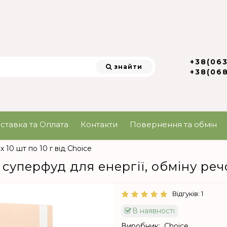
+38(06
знайти
+38(06
ставка та Оплата
Контакти
Повернення та обмін
 10 шт по 10 г від Choice
 суперфуд для енергії, обміну реч
Відгуків: 1
В наявності
Виробник:
Choice