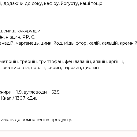
, додаючи до соку, кефiру, йогурту, кашi тощо.
шениці, кукурудзи.
ін, ніацин, РР, С.
надій, марганець, цинк, йод, мідь, фтор, калій, кальцій, кремній
етіонін, треонін, триптофан, фенілаланін, аланін, аргінін,
інова кислота, пролін, серин, тирозин, цистин
 жири – 1.9, вуглеводи – 62.5.
2 Ккал / 1307 кДж.
тливість до компонентів продукту.