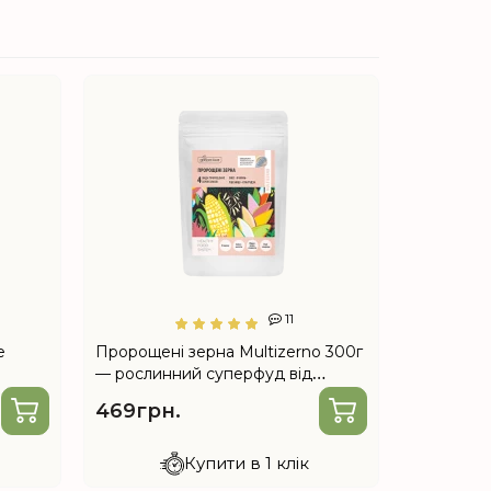
11
e
Пророщені зерна Multizerno 300г
Екозасіб 
— рослинний суперфуд від
вапна 250
Choice
469грн.
212грн.
Купити в 1 клік