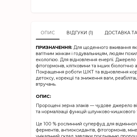
ОПИС
ВІДГУКИ (1)
ДОСТАВКА Т
ПРИЗНАЧЕННЯ:
Для щоденного вживання як р
вагітним жінкам і годувальницям, людям похил
екологією. Для відновлення енергії. Джерело в
фітогормонів, клітковини та інших біологічн
Покращення роботи ШКТ та відновлення корис
детоксу, корекції та зниження ваги, реабілітаці
втручань.
ОПИС:
Пророщені зерна злаків — чудове джерело ві
та нормалізації функцій шлунково-кишкового 
Це 100 % рослинний суперфуд для відмінного 
ферментів, антиоксидантів, фітогормонів, міне
унікальний склад завдяки поєднанню пророще