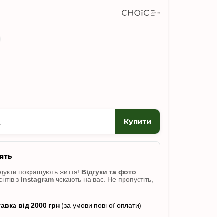
Купити
ять
одукти покращують життя!
Відгуки
та фото
єнтів з
Instagram
чекають на вас. Не пропусті
ть,
авка від 2000 грн
(за умови повної оплати)