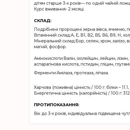
дітям старше 3-х рокiв— по однiй чайнiй ложцi
Курс вживання- 2 мiсяцi.
СКЛАД:
Подрібнені пророщені зерна вівса, ячменю, п
Вітамінний склад:А, Е, В1, В2, В5, В6, В9, Н, хол
Мінеральний склад:Бор, селен, хром, залізо, ва
магній, фосфор.
Амінокислоти:Валін, ізолейцин, лейцин, лізин, м
аспарагінова кислота, гістидин, гліцин, глутам
Ферменти:Амілаза, протеаза, ліпаза.
Харчова (поживна) цінність / 100 г: білки – 11.1,
Енергетична цінність (калорійність) / 100 г: 31
ПРОТИПОКАЗАННЯ:
Вік до 3-х років, індивідуальна підвищена чу