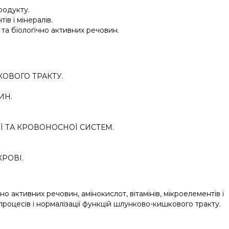
родукту.
ів і мінералів.
та біологічно активних речовин.
ОВОГО ТРАКТУ.
ИН.
Ї ТА КРОВОНОСНОЇ СИСТЕМ.
КРОВІ.
 активних речовин, амiнокислот, вiтамiнiв, мiкроелементiв i
роцесiв i нормалiзацiї функцій шлунково-кишкового тракту.