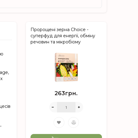
Пророщені зерна Choice -
суперфуд для енергії, обміну
речовин та мікробіому
ою
аgе,
их
263грн.
цесів
,