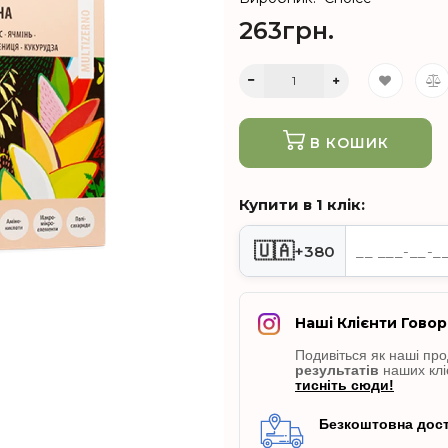
263грн.
В КОШИК
Купити в 1 клік:
🇺🇦
+380
Наші Клієнти Говор
Подивіться як наші пр
результатів
наших клі
тисніть сюди!
Безкоштовна дост