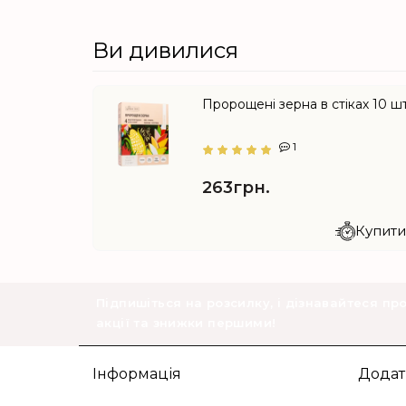
Ви дивилися
Пророщені зерна в стіках 10 шт
1
263грн.
Купити 
Підпишіться на розсилку, і дізнавайтеся пр
акції та знижки першими!
Інформація
Додат