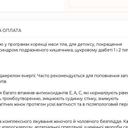
А ОПЛАТА
ю у програмах корекції маси тіла, для детоксу, покращення
синдромі подразненого кишечника, цукровому діабеті 1 і 2 ти
є джерелом енергії. Часто рекомендується для поповнення зап
тів.
агато вітамінів-антиоксидантів Е, А, С, які нормалізують ріве
ь тромбоутворенню, зміцнюють судинну стінку, знижують
ітних жінок протягом усієї вагітності та в післяпологовий пері
комплексного лікування жіночого й чоловічого безпліддя. Ка
атеросклерозу, артеріальної гіпертензії, ішемічної хвороби се