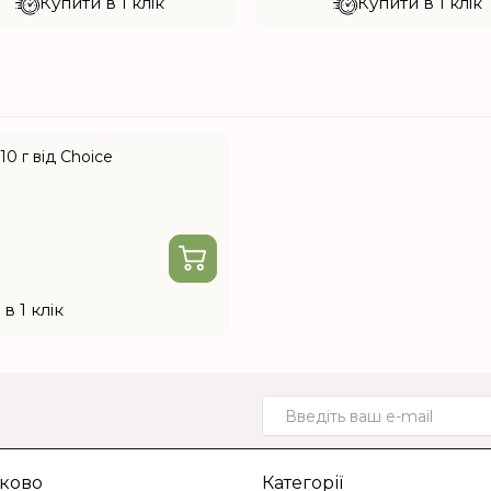
Купити в 1 клік
Купити в 1 клік
10 г від Choice
в 1 клік
о
ково
Категорії