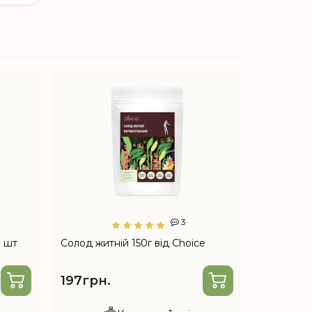
TOP
3
0 шт
Солод житній 150г від Choice
Макросор
70г від C
197грн.
280грн