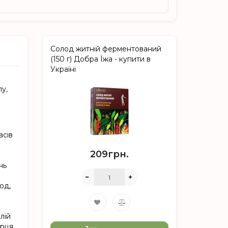
Солод житній ферментований
(150 г) Добра Їжа - купити в
Україні
пу,
асів
209грн.
нь
од,
лій
рця,