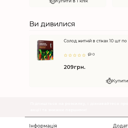
лік
Купити в 1 клік
Ви дивилися
Солод житній в стіках 10 шт по 
0
209грн.
Купити 
Підпишіться на розсилку, і дізнавайтеся пр
акції та знижки першими!
Інформація
Додат