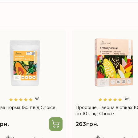
1
1
а норма 150 г від Choice
Пророщені зерна в стіках 1
по 10 г від Choice
рн.
263грн.