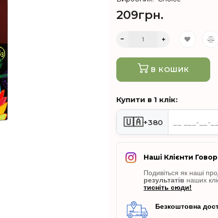
209грн.
В КОШИК
Купити в 1 клік:
🇺🇦
+380
Наші Клієнти Говор
Подивіться як наші пр
результатів
наших клі
тисніть сюди!
Безкоштовна дост