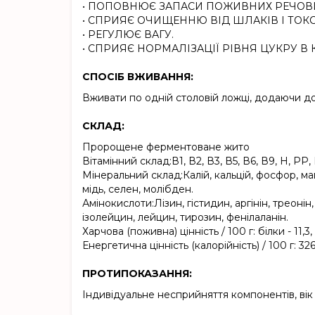
• ПОПОВНЮЄ ЗАПАСИ ПОЖИВНИХ РЕЧОВ
• СПРИЯЄ ОЧИЩЕННЮ ВІД ШЛАКІВ І ТОКС
• РЕГУЛЮЄ ВАГУ.
• СПРИЯЄ НОРМАЛІЗАЦІЇ РІВНЯ ЦУКРУ В 
СПОСІБ ВЖИВАННЯ:
Вживати по одній столовій ложці, додаючи до 
СКЛАД:
Пророщене ферментоване жито
Вітамінний склад:В1, В2, В3, В5, В6, В9, Н, РР, К
Мінеральний склад:Калій, кальцій, фосфор, магн
мідь, селен, молібден.
Амінокислоти:Лізин, гістидин, аргінін, треонін,
ізолейцин, лейцин, тирозин, фенілаланін.
Харчова (поживна) цінність / 100 г: білки - 11,3,
Енергетична цінність (калорійність) / 100 г: 326
ПРОТИПОКАЗАННЯ:
Індивідуальне несприйняття компонентів, вік 