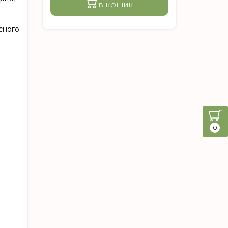
В КОШИК
асного
0