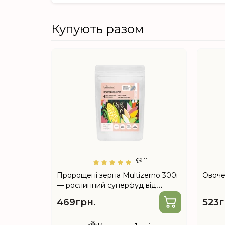
Купують разом
0
11
д Choice
Пророщені зерна Multizerno 300г
Овочев
— рослинний суперфуд від
Choice
469грн.
523г