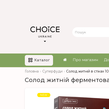
Про магазин
До
Каталог
Головна
Суперфуди
Солод житній в стіках 10
Солод житній ферментовани
NEW