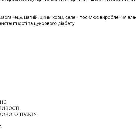
 марганець, магній, цинк, хром, селен посилює вироблення вл
зистентності та цукрового діабету.
НС.
ЛИВОСТІ.
ОВОГО ТРАКТУ.
.