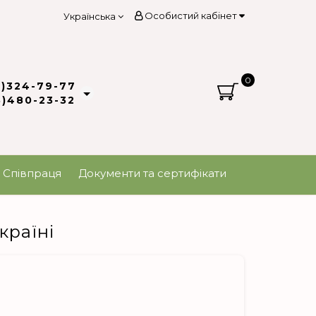
Особистий кабінет
Українська
0
3)324-79-77
8)480-23-32
Співпраця
Документи та сертифікати
країні