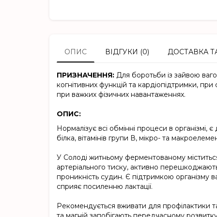
ОПИС
ВІДГУКИ (0)
ДОСТАВКА Т
ПРИЗНАЧЕННЯ:
Для боротьби із зайвою ваго
когнітивних функцій та кардіопідтримки, при 
при важких фізичних навантаженнях.
ОПИС:
Нормалізує всі обмінні процеси в організмі, 
білка, вітамінів групи В, мікро- та макроелемен
У Солоді житньому ферментованому міститься б
артеріального тиску, активно перешкоджают
проникність судин. Є підтримкою організму ваг
сприяє посиленню лактації.
Рекомендується вживати для профілактики та 
та магній запобігають передчасному розвитку 