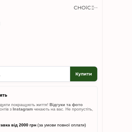
Купити
ять
одукти покращують життя!
Відгуки
та фото
єнтів з
Instagram
чекають на вас. Не пропусті
ть,
авка від 2000 грн
(за умови повної оплати)