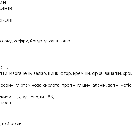
ИН.
ИНІВ.
КРОВІ.
соку, кефіру, йогурту, каші тощо.
, Е.
ій, марганець, залізо, цинк, фтор, кремній, сірка, ванадій, хром
 серин, глютамінова кислота, пролін, гліцин, аланін, валін, метіо
 жири - 1,5, вуглеводи - 83,1.
 ккал.
до 3 років.