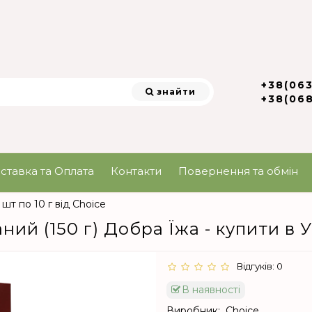
+38(06
знайти
+38(06
ставка та Оплата
Контакти
Повернення та обмін
 шт по 10 г від Choice
й (150 г) Добра Їжа - купити в У
Відгуків: 0
В наявності
Виробник:
Choice