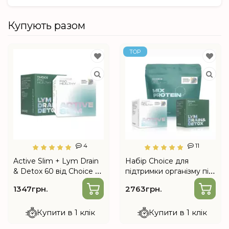
Купують разом
TOP
4
11
Active Slim + Lym Drain
Набір Choice для
& Detox 60 від Choice —
підтримки організму під
програма підтримки
час схуднення (Mix
1347грн.
2763грн.
організму під час
Protein Slim, Lym Drain
схуднення
& Detox, Active Slim)
Купити в 1 клік
Купити в 1 клік