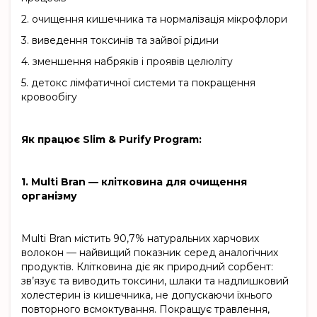
2.
очищення кишечника та нормалізація мікрофлори
3.
виведення токсинів та зайвої рідини
4.
зменшення набряків і проявів целюліту
5.
детокс лімфатичної системи та покращення
кровообігу
Як працює Slim & Purify Program:
1. Multi Bran — клітковина для очищення
організму
Multi Bran містить 90,7% натуральних харчових
волокон — найвищий показник серед аналогічних
продуктів. Клітковина діє як природний сорбент:
зв’язує та виводить токсини, шлаки та надлишковий
холестерин із кишечника, не допускаючи їхнього
повторного всмоктування. Покращує травлення,