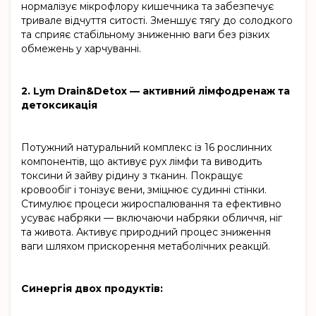
нормалізує мікрофлору кишечника та забезпечує
тривале відчуття ситості. Зменшує тягу до солодкого
та сприяє стабільному зниженню ваги без різких
обмежень у харчуванні.
2. Lym Drain&Detox — активний лімфодренаж та
детоксикація
Потужний натуральний комплекс із 16 рослинних
компонентів, що активує рух лімфи та виводить
токсини й зайву рідину з тканин. Покращує
кровообіг і тонізує вени, зміцнює судинні стінки.
Стимулює процеси жироспалювання та ефективно
усуває набряки — включаючи набряки обличчя, ніг
та живота. Активує природний процес зниження
ваги шляхом прискорення метаболічних реакцій.
Синергія двох продуктів: