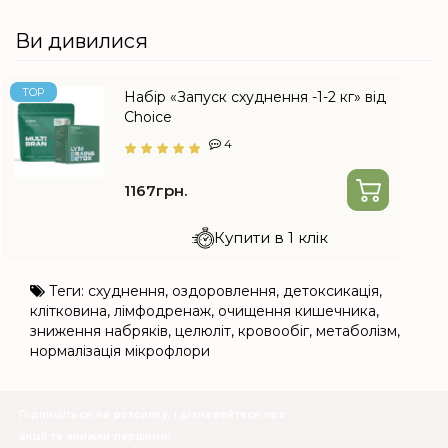
Ви дивилися
TOP
Набір «Запуск схуднення -1-2 кг» від
Choice
4
1167грн.
Купити в 1 клік
Теги:
схуднення
,
оздоровлення
,
детоксикація
,
клітковина
,
лімфодренаж
,
очищення кишечника
,
зниження набряків
,
целюліт
,
кровообіг
,
метаболізм
,
нормалізація мікрофлори
Підпишіться на розсилку, і дізнавайтеся про
акції та знижки першими!