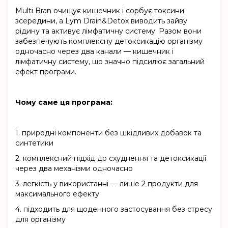
Multi Bran очищує кишечник і сорбує токсини
зсередини, а Lym Drain&Detox виводить зайву
рідину та активує лімфатичну систему. Разом вони
забезпечують комплексну детоксикацію організму
одночасно через два канали — кишечник і
лімфатичну систему, що значно підсилює загальний
ефект програми.
Чому саме ця програма:
1.
природні компоненти без шкідливих добавок та
синтетики
2.
комплексний підхід до схуднення та детоксикації
через два механізми одночасно
3.
легкість у використанні — лише 2 продукти для
максимального ефекту
4.
підходить для щоденного застосування без стресу
для організму