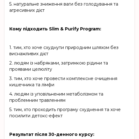
5.
натуральне зниження ваги без голодування та
агресивних дієт
Кому підходить Slim & Purify Program:
1.
тим, хто хоче схуднути природним шляхом без
виснажливих дієт
2.
людям із набряками, затримкою рідини та
проявами целюліту
3.
тим, хто хоче провести комплексне очищення
кишечника та лімфи
4.
людям із уповільненим метаболізмом та
проблемним травленням
5.
тим, хто проходить програму схуднення та хоче
посилити детокс-ефект
Результат після 30-денного курсу: