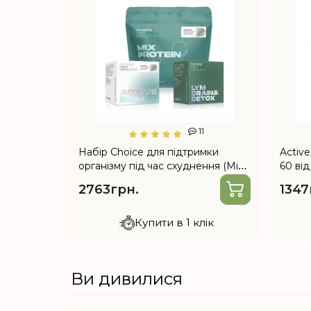
1
11
 Choice —
Набір Choice для підтримки
Active
ідтримки
організму під час схуднення (Mix
60 ві
Protein Slim, Lym Drain & Detox,
підтри
2763грн.
1347
Active Slim)
схудн
лік
Купити в 1 клік
Ви дивилися