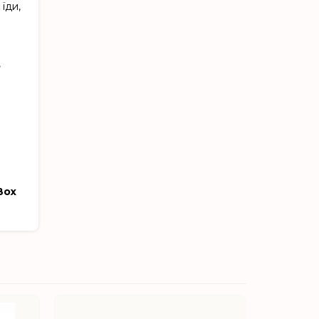
їди,
,
Box