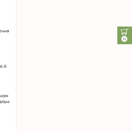
лення
0
і й
нізм
альні