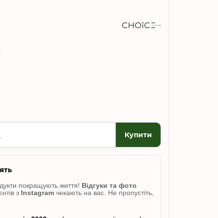
Купити
ять
одукти покращують життя!
Відгуки
та фото
єнтів з
Instagram
чекають на вас. Не пропусті
ть,