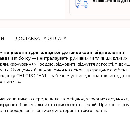
Безкоштовна дост
ТИ
ДОСТАВКА ТА ОПЛАТА
учне рішення для швидкої детоксикації, відновлення
авдання боксу — нейтралізувати руйнівний вплив шкідливих
ітрям, харчуванням і водою, відновити відчуття легкості, підви
чуття. Очищення й відновлення на основі природних сорбенті
иданту CHLOROPHYLL забезпечує виведення токсинів, дето
роткий час.
у навколишнього середовища, переїданні, харчових отруєннях,
 вірусних, бактеріальних та грибкових інфекцій. При хронічном
ісля проходження антибіотикотерапії та хіміотерапії.