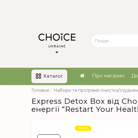
Про магазин
До
Каталог
Головна
Набори та програми очистка/схудне
Express Detox Box від Ch
енергії “Restart Your Healt
NEW