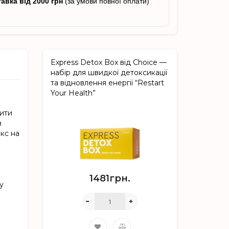
авка від 2000 грн
(за умови повної оплати)
Express Detox Box від Choice —
набір для швидкої детоксикації
та відновлення енергії “Restart
Your Health”
щити
в
кс на
1481грн.
у