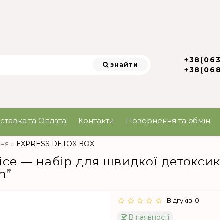
+38(06
знайти
+38(06
ставка та Оплата
Контакти
Повернення та обмін
ння
ЕXPRESS DETOX BOX
oice — набір для швидкої детоксик
h”
Відгуків: 0
В наявності