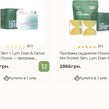
0
2
 Slim + Lym Drain & Detox
Програма схуднення Choic
д Choice — програма
Mix Protein Slim, Lym Drain 
мки організму під час
Detox, Хітозан+
грн.
2866грн.
ення
Купити в 1 клік
Купити в 1 клік