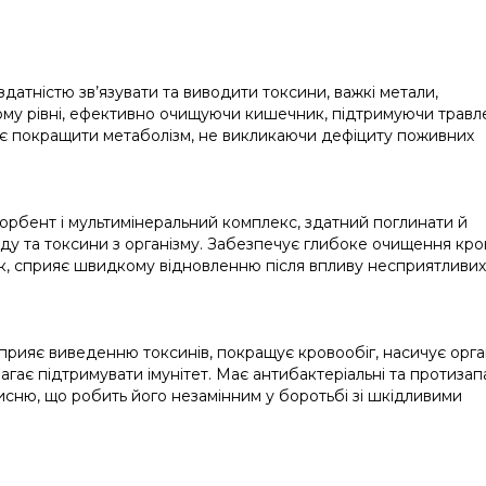
 здатністю зв’язувати та виводити токсини, важкі метали,
нному рівні, ефективно очищуючи кишечник, підтримуючи трав
є покращити метаболізм, не викликаючи дефіциту поживних
рбент і мультимінеральний комплекс, здатний поглинати й
ду та токсини з організму. Забезпечує глибоке очищення кров
рок, сприяє швидкому відновленню після впливу несприятливих
рияє виведенню токсинів, покращує кровообіг, насичує орга
гає підтримувати імунітет. Має антибактеріальні та протизап
кисню, що робить його незамінним у боротьбі зі шкідливими