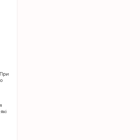
 При
до
я
які