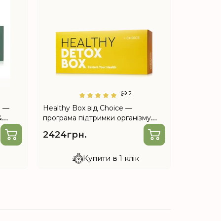
2
e —
Healthy Box від Choice —
Програма 
&
програма підтримки організму
днів від 
(Хітозан, Брейкблок, Лівсейф,
2424грн.
4179гр
Ф.Актив, Lym Drain & Detox)
Купити в 1 клік