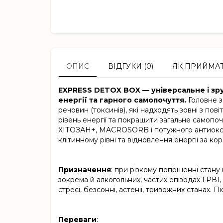
ОПИС
ВІДГУКИ (0)
ЯК ПРИЙМА
EXPRESS DETOX BOX — універсальне і зр
енергії та гарного самопочуття.
Головне з
речовин (токсинів), які надходять зовні з пов
рівень енергії та покращити загальне самопо
ХІТОЗАН+, MACROSORB і потужного антиокс
клітинному рівні та відновлення енергії за ко
Призначення
: при різкому погіршенні стан
зокрема й алкогольних, частих епізодах ГРВІ,
стресі, безсонні, астенії, тривожних станах. П
Переваги
: