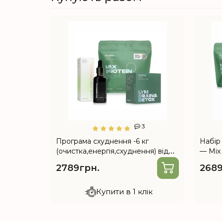
0
3
тенсивне
Програма схуднення -6 кг
Набір
(очистка,енергія,схуднення) від
— Mix 
Choice
Contro
2789грн.
2689
лік
Купити в 1 клік