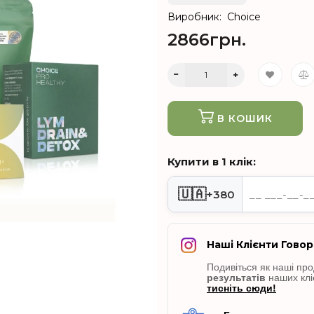
Виробник:
Choice
2866грн.
В КОШИК
Купити в 1 клік:
🇺🇦
+380
Наші Клієнти Говор
Подивіться як наші пр
результатів
наших клі
тисніть сюди!