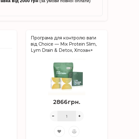
авка від 2000 грн
(за умови повної оплати)
Програма для контролю ваги
від Choice — Mix Protein Slim,
Lym Drain & Detox, Хітозан+
2866грн.