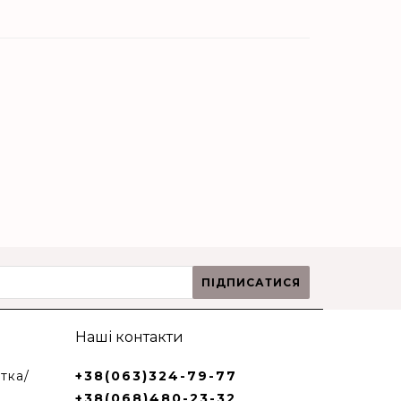
ПІДПИСАТИСЯ
Наші контакти
тка/
+38(063)324-79-77
+38(068)480-23-32