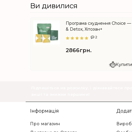
Ви дивилися
Програма схуднення Choice — M
& Detox, Хітозан+
2
2866грн.
Купити 
Підпишіться на розсилку, і дізнавайтеся пр
акції та знижки першими!
Інформація
Додат
Про магазин
Вироб