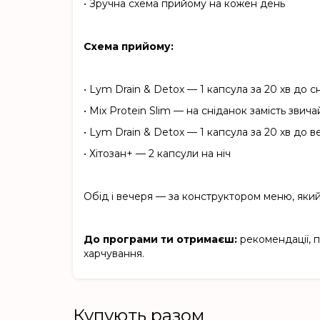
•
Зручна схема прийому на кожен день
Схема прийому:
•
Lym Drain & Detox — 1 капсула за 20 хв до с
•
Mix Protein Slim — на сніданок замість звич
•
Lym Drain & Detox — 1 капсула за 20 хв до в
•
Хітозан+ — 2 капсули на ніч
Обід і вечеря — за конструктором меню, яки
До програми ти отримаєш:
рекомендації, 
харчування.
Купують разом