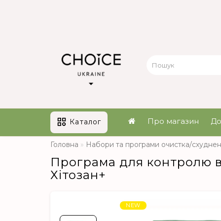
Про магазин
До
Каталог
Головна
Набори та програми очистка/схудне
Програма для контролю ваг
Хітозан+
NEW