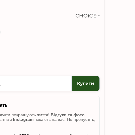
Купити
ять
одукти покращують життя!
Відгуки
та фото
єнтів з
Instagram
чекають на вас. Не пропусті
ть,