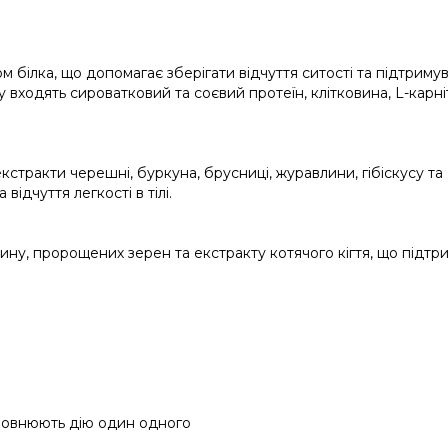
м білка, що допомагає зберігати відчуття ситості та підтриму
у входять сироватковий та соєвий протеїн, клітковина, L-карні
стракти черешні, буркуна, брусниці, журавлини, гібіскусу та
ідчуття легкості в тілі.
ину, пророщених зерен та екстракту котячого кігтя, що підтр
повнюють дію один одного