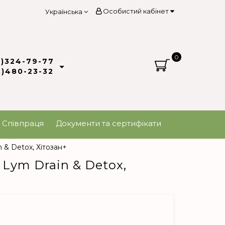
Особистий кабінет
Українська
0
3)324-79-77
8)480-23-32
Співпраця
Документи та сертифікати
 & Detox, Хітозан+
 Lym Drain & Detox,