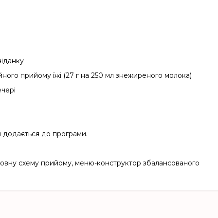
ніданку
айного прийому їжі (27 г на 250 мл знежиреного молока)
ечері
й додається до програми.
повну схему прийому, меню-конструктор збалансованого