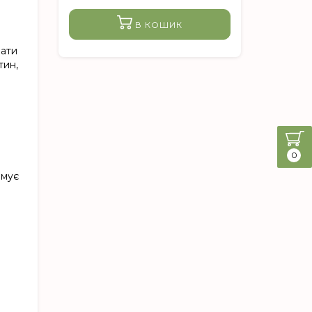
В КОШИК
вати
тин,
0
имує