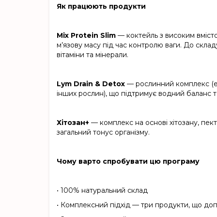
Як працюють продукти
Mix Protein Slim
— коктейль з високим вмісто
м’язову масу під час контролю ваги. До склад
вітаміни та мінерали.
Lym Drain & Detox
— рослинний комплекс (ек
інших рослин), що підтримує водний баланс та в
Хітозан+
— комплекс на основі хітозану, пект
загальний тонус організму.
Чому варто спробувати цю програму
•
100% натуральний склад
•
Комплексний підхід — три продукти, що до