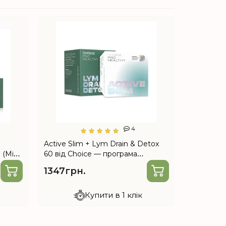
NEW
4
Active Slim + Lym Drain & Detox
Active Sl
 (Mix
60 від Choice — програма
60 від Ch
tox,
підтримки організму під час
підтримки
1347грн.
1347гр
схуднення
схудненн
Купити в 1 клік