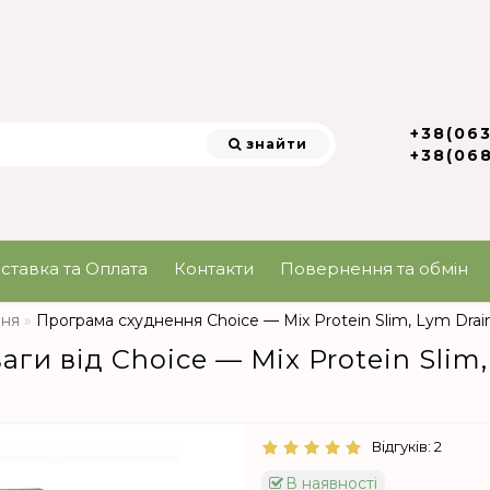
+38(06
знайти
+38(06
ставка та Оплата
Контакти
Повернення та обмін
ння
Програма схуднення Choice — Mix Protein Slim, Lym Drain
и від Choice — Mix Protein Slim,
Відгуків: 2
В наявності