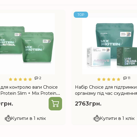
TOP
2
11
 для контролю ваги Choice
Набір Choice для підтримки
Protein Slim + Mix Protein
організму під час схуднення
l, 15 днів
Protein Slim, Lym Drain & De
грн.
2763грн.
Active Slim)
Купити в 1 клік
Купити в 1 клік