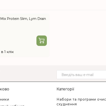
ix Protein Slim, Lym Drain
в 1 клік
о
ково
Категорії
ники
Набори та програми очис
схуднення