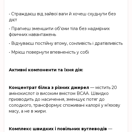
•
Страждаєш від зайвої ваги й хочеш схуднути без
дієт
•
Прагнеш зменшити об’єми тіла без надмірних
фізичних навантажень
•
Відчуваєш постійну втому, сонливість і дратівливість
•
Мрієш повернути впевненість у собі
Активні компоненти та їхня дія:
Концентрат білка з різних джерел
— містить 20
амінокислот із високим вмістом BCAA. Швидко
призводить до насичення, зменшує потяг до
солодкого, трансформує споживані калорії у м’язову
масу, а не в жири.
Комплекс швидких і повільних вуглеводів
—