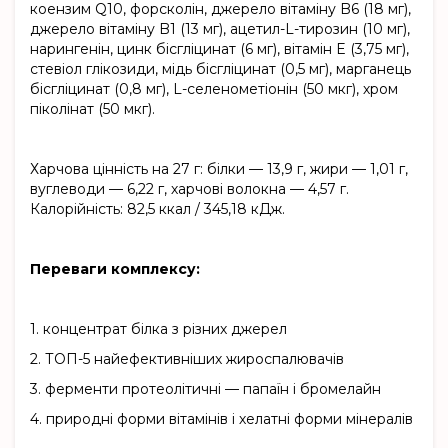
коензим Q10, форсколін, джерело вітаміну B6 (18 мг),
джерело вітаміну B1 (13 мг), ацетил-L-тирозин (10 мг),
нарингенін, цинк бісгліцинат (6 мг), вітамін E (3,75 мг),
стевіол глікозиди, мідь бісгліцинат (0,5 мг), марганець
бісгліцинат (0,8 мг), L-селенометіонін (50 мкг), хром
піколінат (50 мкг).
Харчова цінність на 27 г: білки — 13,9 г, жири — 1,01 г,
вуглеводи — 6,22 г, харчові волокна — 4,57 г.
Калорійність: 82,5 ккал / 345,18 кДж.
Переваги комплексу:
1.
концентрат білка з різних джерел
2.
ТОП-5 найефективніших жироспалювачів
3.
ферменти протеолітичні — папаїн і бромелайн
4.
природні форми вітамінів і хелатні форми мінералів