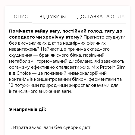
ОПИС
ВІДГУКИ (5)
ДОСТАВКА ТА ОПЛАТА
Помічаєте зайву вагу, постійний голод, тягу до
солодкого чи хронічну втому?
Прагнете схуднути
без виснажливих дієт та надмірних фізичних
навантажень? Найчастіше причина складного
схуднення — брак якісного білка, повільний
метаболізм і гормональний дисбаланс, які заважають
організму ефективно спалювати жир. Mix Protein Slim
від Choice — це поживний низькокалорійний
коктейль із концентрованим білком, ферментами та
12 потужними природними жироспалювачами для
інтенсивного зниження ваги.
9 напрямків дії:
1.
Втрата зайвої ваги без суворих дієт