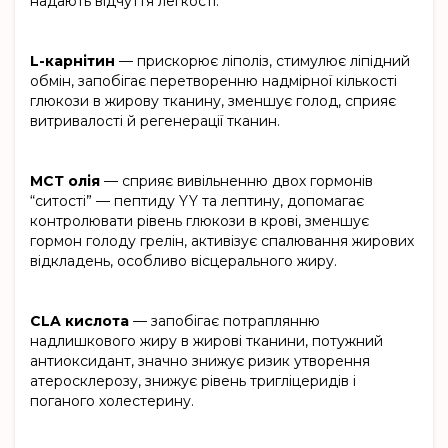
надають відчуття легкості.
L-карнітин
— прискорює ліполіз, стимулює ліпідний
обмін, запобігає перетворенню надмірної кількості
глюкози в жирову тканину, зменшує голод, сприяє
витривалості й регенерації тканин.
МСТ олія
— сприяє вивільненню двох гормонів
“ситості” — пептиду YY та лептину, допомагає
контролювати рівень глюкози в крові, зменшує
гормон голоду грелін, активізує спалювання жирових
відкладень, особливо вісцерального жиру.
CLA кислота
— запобігає потраплянню
надлишкового жиру в жирові тканини, потужний
антиоксидант, значно знижує ризик утворення
атеросклерозу, знижує рівень тригліцеридів і
поганого холестерину.