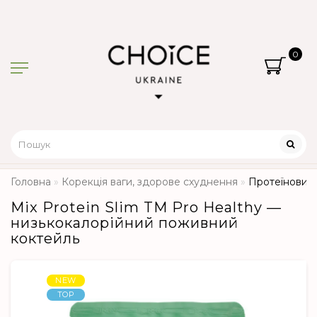
0
Головна
Корекція ваги, здорове схуднення
Протеїновий 
Mix Protein Slim TM Pro Healthy —
низькокалорійний поживний
коктейль
NEW
TOP