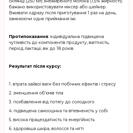
склянці (250 мл) знежиреного молока (1,5% жирності);
бажано використовувати міксер або шейкер.
Вживати одразу після приготування 1 раз на день,
замінюючи одне приймання їжі.
Протипоказання
: індивідуальна підвищена
чутливість до компонентів продукту, вагітність,
період лактації, вік до 18 років.
Результат після курсу:
1.
втрата зайвої ваги без побічних ефектів і стресу
2.
зменшення об’ємів тіла
3.
позбавлення від потягу до солодкого
4.
підвищена самооцінка та впевненість у собі
5.
висока працездатність та енергійність
6.
здоровіша шкіра, волосся та нігті