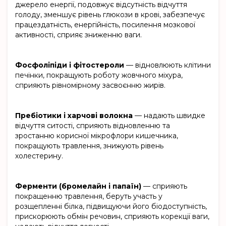
джерело енергії, подовжує відсутність відчуття
голоду, зменшує рівень глюкози в крові, забезпечує
працездатність, енергійність, посилення мозкової
активності, сприяє зниженню ваги.
Фосфоліпіди і фітостероли
— відновлюють клітини
печінки, покращують роботу жовчного міхура,
сприяють рівномірному засвоєнню жирів.
Пребіотики і харчові волокна
— надають швидке
відчуття ситості, сприяють відновленню та
зростанню корисної мікрофлори кишечника,
покращують травлення, знижують рівень
холестерину.
Ферменти (бромелайн і папаїн)
— сприяють
покращенню травлення, беруть участь у
розщепленні білка, підвищуючи його біодоступність,
прискорюють обмін речовин, сприяють корекції ваги,