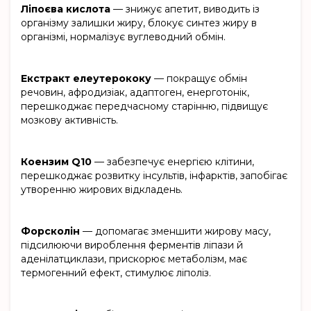
Ліпоєва кислота
— знижує апетит, виводить із
організму залишки жиру, блокує синтез жиру в
організмі, нормалізує вуглеводний обмін.
Екстракт елеутерококу
— покращує обмін
речовин, афродизіак, адаптоген, енерготонік,
перешкоджає передчасному старінню, підвищує
мозкову активність.
Коензим Q10
— забезпечує енергією клітини,
перешкоджає розвитку інсультів, інфарктів, запобігає
утворенню жирових відкладень.
Форсколін
— допомагає зменшити жирову масу,
підсилюючи вироблення ферментів ліпази й
аденілатциклази, прискорює метаболізм, має
термогенний ефект, стимулює ліполіз.