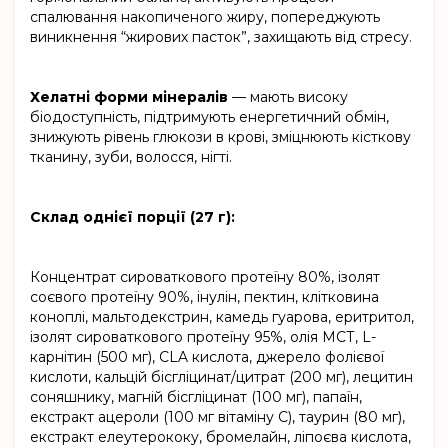
спалювання накопиченого жиру, попереджують
виникнення “жирових пасток”, захищають від стресу.
Хелатні форми мінералів
— мають високу
біодоступність, підтримують енергетичний обмін,
знижують рівень глюкози в крові, зміцнюють кісткову
тканину, зуби, волосся, нігті.
Склад однієї порції (27 г):
Концентрат сироваткового протеїну 80%, ізолят
соєвого протеїну 90%, інулін, пектин, клітковина
коноплі, мальтодекстрин, камедь гуарова, еритритол,
ізолят сироваткового протеїну 95%, олія МСТ, L-
карнітин (500 мг), CLA кислота, джерело фолієвої
кислоти, кальцій бісгліцинат/цитрат (200 мг), лецитин
соняшнику, магній бісгліцинат (100 мг), папаїн,
екстракт ацероли (100 мг вітаміну C), таурин (80 мг),
екстракт елеутерококу, бромелайн, ліпоєва кислота,