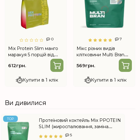
0
7
Mix Protein Slim манго
Мікс різних видів
маракуя 5 порцій від
клітковини Multi Bran
Choice
від Choice
612грн.
569грн.
Купити в 1 клік
Купити в 1 клік
Ви дивилися
TOP
Протеїновий коктейль Mix PPOTEIN
SLIM (жироспалювання, заміна
сніданку) від Choice
5