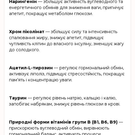
Нарингенін
— збільшує активність вуглеводного та
енергетичного обмінів для зниження ваги, пригнічує
апетит, покращує метаболізм глюкози.
Хром піколінат
— збільшує силу та інтенсивність
спалювання жиру, знижує апетит, підвищує
чутливість клітин до власного інсуліну, зменшує жагу
до солодкого.
Ацетил-L-тирозин
— регулює гормональний обмін,
активізує ліполіз, підвищує стресостійкість, покращує
пам’ять і концентрацію уваги.
Таурин
— регулює рівень натрію, кальцію і калію,
запобігає набрякам, знижує рівень глюкози в крові.
Природні форми вітамінів групи B (B1, B6, B9)
—
прискорюють вуглеводний обмін, вирівнюють
гормональний баланс, активують процеси