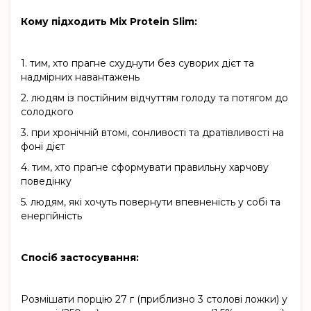
Кому підходить Mix Protein Slim:
1.
тим, хто прагне схуднути без суворих дієт та
надмірних навантажень
2.
людям із постійним відчуттям голоду та потягом до
солодкого
3.
при хронічній втомі, сонливості та дратівливості на
фоні дієт
4.
тим, хто прагне сформувати правильну харчову
поведінку
5.
людям, які хочуть повернути впевненість у собі та
енергійність
Спосіб застосування:
Розмішати порцію 27 г (приблизно 3 столові ложки) у