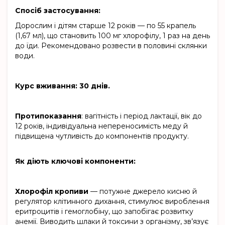
Спосіб застосування:
Дорослим і дітям старше 12 років — по 55 крапель
(1,67 мл), що становить 100 мг хлорофілу, 1 раз на день
до їди. Рекомендовано розвести в половині склянки
води.
Курс вживання: 30 днів.
Протипоказання
: вагітність і період лактації, вік до
12 років, індивідуальна непереносимість меду й
підвищена чутливість до компонентів продукту.
Як діють ключові компоненти:
Хлорофіл кропиви
— потужне джерело кисню й
регулятор клітинного дихання, стимулює вироблення
еритроцитів і гемоглобіну, що запобігає розвитку
анемії. Виводить шлаки й токсини з організму, зв’язує