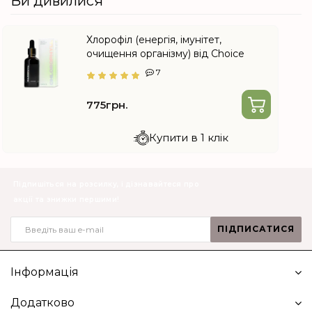
Ви дивилися
Хлорофіл (енергія, імунітет,
очищення організму) від Choice
7
775грн.
Купити в 1 клік
Підпишіться на розсилку, і дізнавайтеся про
акції та знижки першими!
ПІДПИСАТИСЯ
Інформація
Додатково