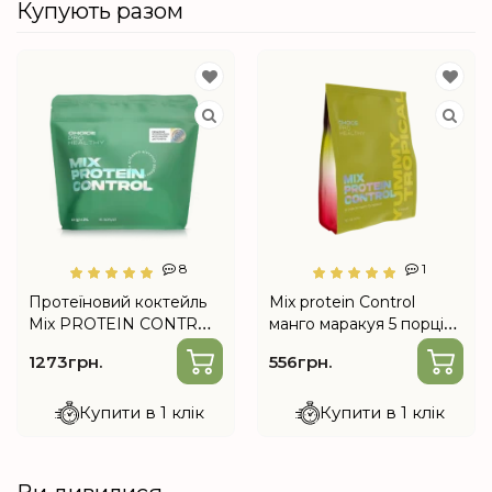
Купують разом
8
1
Протеїновий коктейль
Mix protein Control
Mix PROTEIN CONTROL
манго маракуя 5 порцій
(схуднення, заміна
від Choice
1273грн.
556грн.
вечері) від Choice
Купити в 1 клік
Купити в 1 клік