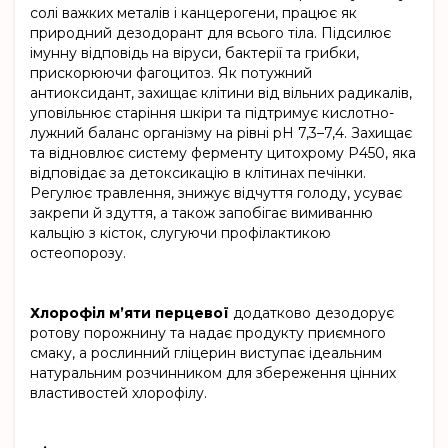
солі важких металів і канцерогени, працює як
природний дезодорант для всього тіла. Підсилює
імунну відповідь на віруси, бактерії та грибки,
прискорюючи фагоцитоз. Як потужний
антиоксидант, захищає клітини від вільних радикалів,
уповільнює старіння шкіри та підтримує кислотно-
лужний баланс організму на рівні pH 7,3–7,4. Захищає
та відновлює систему ферменту цитохрому Р450, яка
відповідає за детоксикацію в клітинах печінки.
Регулює травлення, знижує відчуття голоду, усуває
закрепи й здуття, а також запобігає вимиванню
кальцію з кісток, слугуючи профілактикою
остеопорозу.
Хлорофіл м’яти перцевої
додатково дезодорує
ротову порожнину та надає продукту приємного
смаку, а рослинний гліцерин виступає ідеальним
натуральним розчинником для збереження цінних
властивостей хлорофілу.