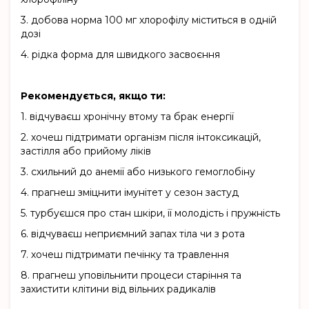
3.
добова норма 100 мг хлорофілу міститься в одній
дозі
4.
рідка форма для швидкого засвоєння
Рекомендується, якщо ти:
1.
відчуваєш хронічну втому та брак енергії
2.
хочеш підтримати організм після інтоксикацій,
застілля або прийому ліків
3.
схильний до анемії або низького гемоглобіну
4.
прагнеш зміцнити імунітет у сезон застуд
5.
турбуєшся про стан шкіри, її молодість і пружність
6.
відчуваєш неприємний запах тіла чи з рота
7.
хочеш підтримати печінку та травлення
8.
прагнеш уповільнити процеси старіння та
захистити клітини від вільних радикалів