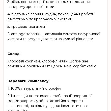
3.
збільшення енергії та кисню для подолання
синдрому хронічної втоми
4.
підтримка серця й судин, покращення роботи
лімфатичної та кровоносної системи
5.
профілактика анемії
6.
anti-age терапія — активація синтезу гіалуронової
кислоти та регуляція кислотно-лужної рівноваги
Склад
:
Хлорофіл кропиви, хлорофіл м’яти. Допоміжні
речовини: рослинний гліцерин, мед, сорбат калію.
Переваги комплексу:
1.
100% натуральний хлорофіл
2.
інноваційна технологія стабілізації природної
форми хлорофілу зберігає всі його корисні
властивості, на відміну від напівсинтетичного
хлорофіліну