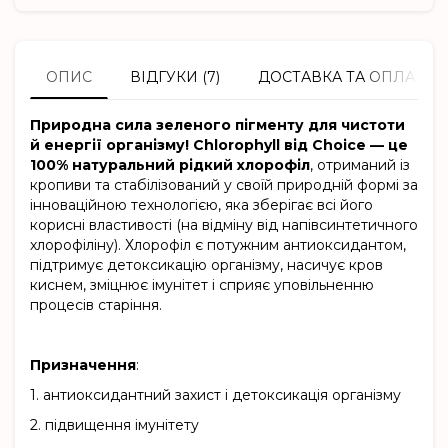
ОПИС
ВІДГУКИ (7)
ДОСТАВКА ТА ОПЛАТА
Природна сила зеленого пігменту для чистоти
й енергії організму! Chlorophyll від Choice — це
100% натуральний рідкий хлорофіл
, отриманий із
кропиви та стабілізований у своїй природній формі за
інноваційною технологією, яка зберігає всі його
корисні властивості (на відміну від напівсинтетичного
хлорофіліну). Хлорофіл є потужним антиоксидантом,
підтримує детоксикацію організму, насичує кров
киснем, зміцнює імунітет і сприяє уповільненню
процесів старіння.
Призначення
:
1.
антиоксидантний захист і детоксикація організму
2.
підвищення імунітету