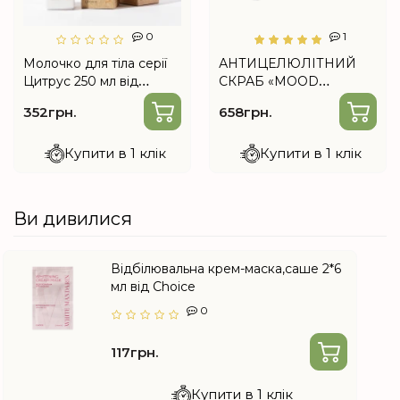
0
1
Молочко для тіла серії
АНТИЦЕЛЮЛІТНИЙ
Цитрус 250 мл від
СКРАБ «MOOD
Choice
GRAPEFRUIT»
352грн.
658грн.
Купити в 1 клік
Купити в 1 клік
Ви дивилися
Відбілювальна крем-маска,саше 2*6
мл від Choice
0
117грн.
Купити в 1 клік