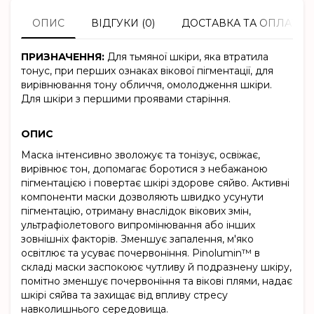
ОПИС
ВІДГУКИ (0)
ДОСТАВКА ТА ОПЛАТА
ПРИЗНАЧЕННЯ:
Для тьмяної шкіри, яка втратила
тонус, при перших ознаках вікової пігментації, для
вирівнювання тону обличчя, омолодження шкіри.
Для шкіри з першими проявами старіння.
ОПИС
Маска інтенсивно зволожує та тонізує, освіжає,
вирівнює тон, допомагає боротися з небажаною
пігментацією і повертає шкірі здорове сяйво. Активні
компоненти маски дозволяють швидко усунути
пігментацію, отриману внаслідок вікових змін,
ультрафіолетового випромінювання або інших
зовнішніх факторів. Зменшує запалення, м'яко
освітлює та усуває почервоніння. Pinolumin™ в
складі маски заспокоює чутливу й подразнену шкіру,
помітно зменшує почервоніння та вікові плями, надає
шкірі сяйва та захищає від впливу стресу
навколишнього середовища.