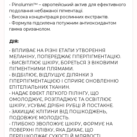
• Pinolumin™ – європейський актив для ефективного
подолання небажаної пігментації.
• Висока концентрація рослинних екстрактів.
• Формула підсилена потужним антиоксидантом
гамма оризанолом.
ДІЯ:
• ВПЛИВАЄ НА РІЗНІ ЕТАПИ УТВОРЕННЯ
МЕЛАНІНУ, ПОПЕРЕДЖАЄ ГІПЕРПІГМЕНТАЦІЮ.
• ВИСВІТЛЮЄ ШКІРУ, БОРЕТЬСЯ З ВІКОВИМИ
ПІГМЕНТНИМИ ПЛЯМАМИ.
• ВІДБІЛЮЄ, ВІДЛУЩУЄ ДІЛЯНКИ З
ГІПЕРПІГМЕНТАЦІЄЮ І СПРИЯЄ ОНОВЛЕННЮ
ЕПІТЕЛІАЛЬНИХ ТКАНИН.
• НАДАЄ ЕФЕКТ ЛЕГКОГО ПІЛІНГУ, ЩО
ОМОЛОДЖУЄ, РОЗГЛАДЖУЄ ТА ОСВІТЛЮЄ
ШКІРУ, УСУВАЄ ДРІБНІ РУБЦІ Й ПОСТАКНЕ.
• ЗАХИЩАЄ КЛІТИНИ ВІД ПОШКОДЖЕНЬ,
ПОДОВЖУЄ МОЛОДІСТЬ.
• ГЛИБОКО ЗВОЛОЖУЄ ШКІРУ, ФОРМУЄ НА
ПОВЕРХНІ ПЛІВКУ, ЯКА ДИХАЄ, ЩО
ПЕРЕШКОДЖАЄ СУХОСТІ Й МЛЯВОСТІ.