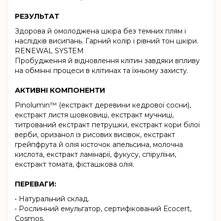
РЕЗУЛЬТАТ
Здорова й омолоджена шкіра без темних плям і
наслідків висипань. Гарний колір і рівний тон шкіри.
RENEWAL SYSTEM
Пробудження й відновлення клітин завдяки впливу
на обмінні процеси в клітинах та їхньому захисту.
АКТИВНІ КОМПОНЕНТИ
Pinolumin™ (екстракт деревини кедрової сосни),
екстракт листя шовковиці, екстракт мучниці,
титрований екстракт петрушки, екстракт кори білої
верби, оризанол із рисових висівок, екстракт
грейпфрута й олія кісточок апельсина, молочна
кислота, екстракт ламінарії, фукусу, спіруліни,
екстракт томата, фісташкова олія.
ПЕРЕВАГИ:
• Натуральний склад.
• Рослинний емульгатор, сертифікований Есосеrt,
Соsmos.