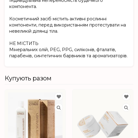
Індивідуальна непереносність будь-якого
компонента.
Косметичний засіб містить активні рослинні
компоненти, перед використанням протестувати на
невеликій ділянці тіла.
НЕ МІСТИТЬ
Мінеральних олій, РEG, PPG, силіконів, фталатів,
парабенів, синтетичних барвників та ароматизаторів.
Купують разом