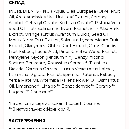
СКЛАД
INGREDIENTS (INCI): Aqua, Olea Europaea (Olive) Fruit
Oil, Arctostaphylos Uva Ursi Leaf Extract, Cetearyl
Alcohol, Cetearyl Olivate, Sorbitan Olivate*, Pistacia Vera
Seed Oil, Petroselinum Sativum Extract, Salix Alba Bark
Extract, Orange (Citrus Aurantium Dulcis) Seed Oil,
Morus Nigra Fruit Extract, Solanum Lycopersicum Fruit
Extract, Glycyrrhiza Glabra Root Extract, Citrus Grandis
Fruit Extract, Lactic Acid, Pinus Cembra Wood Extract,
Pentylene Glycol* (Pinolumin™), Benzyl Alcohol,
Sodium Benzoate, Potassium Sorbate*, Titanium
Dioxide, Gamma Оrizanol, Fucus Vesiculosus Extract,
Laminaria Digitata Extract, Spirulina Platensis Extract,
Yerba Mate Oil, Artemisia Pallens Flower Oil, Osmantus
Oil, Limonene**, Linalool**, Benzaldehyde**, Geraniol**,
Eugenol**, Coumarin**.
*Інгредієнти сертифіковані Ecocert, Cosmos.
** З натуральних ефірних олій.
ЗАСТЕРЕЖЕННЯ