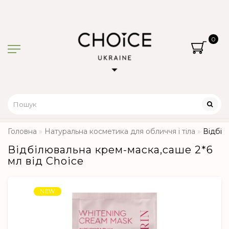
0
Головна
Натуральна косметика для обличчя і тіла
Відбіл
Відбілювальна крем-маска,саше 2*6
мл від Choice
NEW