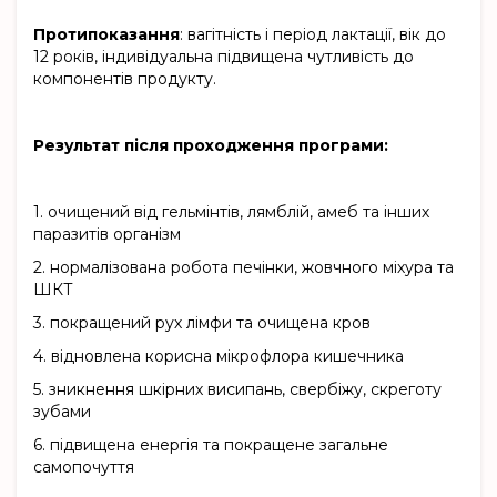
Протипоказання
: вагітність і період лактації, вік до
12 років, індивідуальна підвищена чутливість до
компонентів продукту.
Результат після проходження програми:
1.
очищений від гельмінтів, лямблій, амеб та інших
паразитів організм
2.
нормалізована робота печінки, жовчного міхура та
ШКТ
3.
покращений рух лімфи та очищена кров
4.
відновлена корисна мікрофлора кишечника
5.
зникнення шкірних висипань, свербіжу, скреготу
зубами
6.
підвищена енергія та покращене загальне
самопочуття