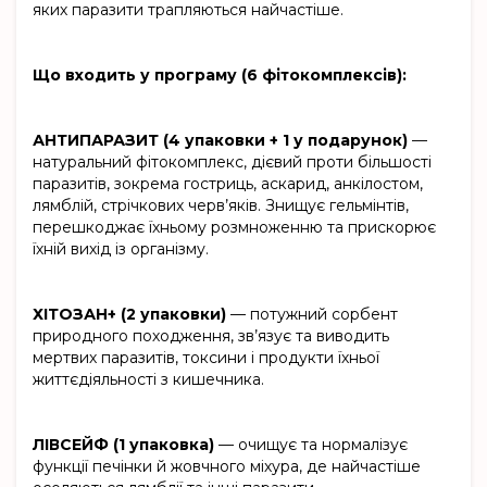
яких паразити трапляються найчастіше.
Що входить у програму (6 фітокомплексів):
АНТИПАРАЗИТ (4 упаковки + 1 у подарунок)
—
натуральний фітокомплекс, дієвий проти більшості
паразитів, зокрема гостриць, аскарид, анкілостом,
лямблій, стрічкових черв’яків. Знищує гельмінтів,
перешкоджає їхньому розмноженню та прискорює
їхній вихід із організму.
ХІТОЗАН+ (2 упаковки)
— потужний сорбент
природного походження, зв’язує та виводить
мертвих паразитів, токсини і продукти їхньої
життєдіяльності з кишечника.
ЛІВСЕЙФ (1 упаковка)
— очищує та нормалізує
функції печінки й жовчного міхура, де найчастіше