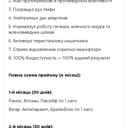
2.
Має протигрибкові й протимікробні властивості
3.
Покращує рух лімфи
4.
Нейтралізує дію алергенів
5.
Нормалізує роботу печінки, жовчного міхура та
жовчовивідних шляхів
6.
Активізує перистальтику кишечника
7.
Сприяє відновленню корисної мікрофлори
8.
100% біодоступність — 100% вдалий результат
Повна схема прийому (4 місяці):
1-й місяць (30 днів):
Ранок: Хітозан, Лівсейф по 1 капс.
Вечір: Антипаразит, Брейкблок по 1 капс.
2-й місяць (30 днів):