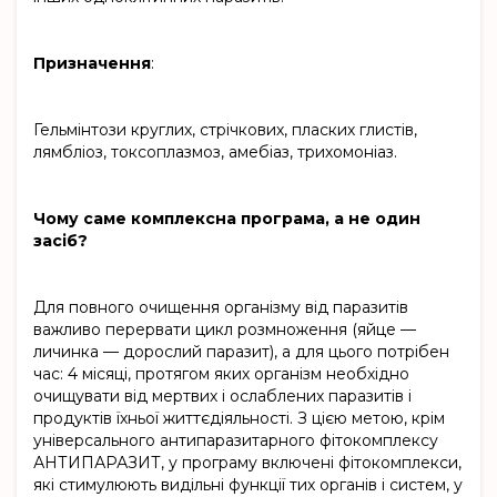
Призначення
:
Гельмінтози круглих, стрічкових, пласких глистів,
лямбліоз, токсоплазмоз, амебіаз, трихомоніаз.
Чому саме комплексна програма, а не один
засіб?
Для повного очищення організму від паразитів
важливо перервати цикл розмноження (яйце —
личинка — дорослий паразит), а для цього потрібен
час: 4 місяці, протягом яких організм необхідно
очищувати від мертвих і ослаблених паразитів і
продуктів їхньої життєдіяльності. З цією метою, крім
універсального антипаразитарного фітокомплексу
АНТИПАРАЗИТ, у програму включені фітокомплекси,
які стимулюють видільні функції тих органів і систем, у