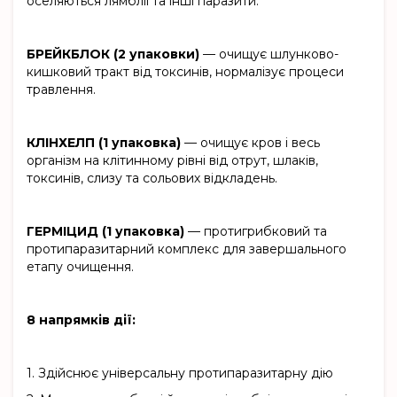
оселяються лямблії та інші паразити.
БРЕЙКБЛОК (2 упаковки)
— очищує шлунково-
кишковий тракт від токсинів, нормалізує процеси
травлення.
КЛІНХЕЛП (1 упаковка)
— очищує кров і весь
організм на клітинному рівні від отрут, шлаків,
токсинів, слизу та сольових відкладень.
ГЕРМІЦИД (1 упаковка)
— протигрибковий та
протипаразитарний комплекс для завершального
етапу очищення.
8 напрямків дії:
1.
Здійснює універсальну протипаразитарну дію