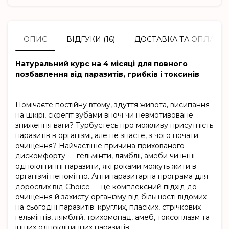
ОПИС
ВІДГУКИ (16)
ДОСТАВКА ТА ОПЛАТА
Натуральний курс на 4 місяці для повного
позбавлення від паразитів, грибків і токсинів
Помічаєте постійну втому, здуття живота, висипання
на шкірі, скрегіт зубами вночі чи невмотивоване
зниження ваги? Турбуєтесь про можливу присутність
паразитів в організмі, але не знаєте, з чого почати
очищення? Найчастіше причина прихованого
дискомфорту — гельмінти, лямблії, амеби чи інші
одноклітинні паразити, які роками можуть жити в
організмі непомітно. Антипаразитарна програма для
дорослих від Choice — це комплексний підхід до
очищення й захисту організму від більшості відомих
на сьогодні паразитів: круглих, пласких, стрічкових
гельмінтів, лямблій, трихомонад, амеб, токсоплазм та
інших одноклітинних паразитів.