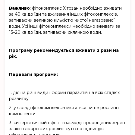
Важливо
: фітокомплекс Хітозан необхідно вживати
за 40 хв до їди та вживання інших фітокомплексів,
запиваючи великою кількістю чистої негазованої
води. Усі інші фітокомплекси необхідно вживати за
15–20 хв до їди, запиваючи склянкою води.
Програму рекомендується вживати 2 рази на
рік.
Переваги програми:
1.
діє на різні види і форми паразитів на всіх стадіях
розвитку
2.
у складі фітокомплексів містяться лише рослинні
компоненти
3.
синергетичний ефект взаємодії пророщених зерен
злаків і лікарських рослин суттєво підвищує
ефективність програми