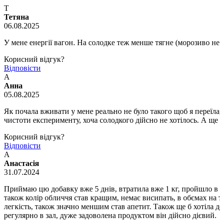
Т
Тетяна
06.08.2025
У мене енергії вагон. На солодке теж менше тягне (морозиво н
Корисний відгук?
Відповісти
А
Анна
05.08.2025
Як почала вживати у мене реально не було такого щоб я переїла,
чистоти експерименту, хоча солодкого дійсно не хотілось. А ще я
Корисний відгук?
Відповісти
А
Анастасія
31.07.2024
Приймаю цю добавку вже 5 днів, втратила вже 1 кг, пройшло в зду
також колір обличчя став кращим, немає висипать, в обємах на т
легкість, також значно меншим став апетит. Також ще б хотіла д
регулярно в зал, дуже задоволена продуктом він дійсно дієвий.