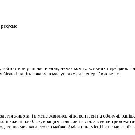
е рахуємо
 тобто є відчуття насичення, немає компульсивних переїдань. На с
 бігаю і навіть в жару немає упадку сил, енергії вистачає
ття живота, і в мене зявились чіткі контури на обличчі, раніше в
алії вже пішло 6 см, кращим став сон і я стала менше тривожитис
одати що моя вага стояла майже 2 місяці на місці і я не могла її