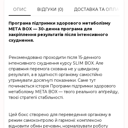
ОПИС
ВІДГУКИ (0)
ДОСТАВКА ТА ОПЛАТА
Програма підтримки здорового метаболізму
META BOX — 30-денна програма для
закріплення результатів після інтенсивного
схуднення.
Рекомендовано проходити після 15-денного
інтенсивного схуднення курсу
SLIM BOX
. Але
справжня перемога схована не у швидкому
результаті, а в здатності організму самостійно
утримувати досягнуті показники. Саме тут
починається історія Програми підтримки здорового
метаболізму META BOX — твого реального апґрейду,
твоєї стратегії стабільності.
Цей бокс створено для переведення організму в
режим самоконтролю й гармонії: комплексно
відновити обмін речовин, нормалізувати роботу