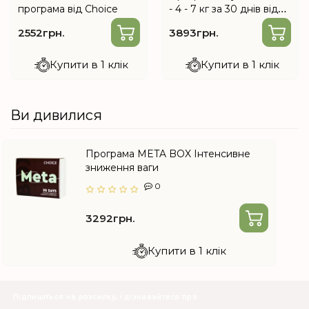
програма від Choice
- 4 - 7 кг за 30 днів від
Choice
2552грн.
3893грн.
Купити в 1 клік
Купити в 1 клік
Ви дивилися
Програма META BOX Інтенсивне
зниження ваги
0
3292грн.
Купити в 1 клік
Підпишіться на розсилку, і дізнавайтеся про