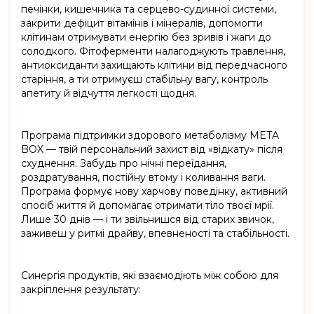
печінки, кишечника та серцево-судинної системи,
закрити дефіцит вітамінів і мінералів, допомогти
клітинам отримувати енергію без зривів і жаги до
солодкого. Фітоферменти налагоджують травлення,
антиоксиданти захищають клітини від передчасного
старіння, а ти отримуєш стабільну вагу, контроль
апетиту й відчуття легкості щодня.
Програма підтримки здорового метаболізму META
BOX — твій персональний захист від «відкату» після
схуднення. Забудь про нічні переїдання,
роздратування, постійну втому і коливання ваги.
Програма формує нову харчову поведінку, активний
спосіб життя й допомагає отримати тіло твоєї мрії.
Лише 30 днів — і ти звільнишся від старих звичок,
заживеш у ритмі драйву, впевненості та стабільності.
Синергія продуктів, які взаємодіють між собою для
закріплення результату: