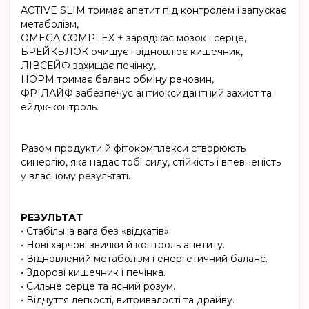
ACTIVE SLIM
тримає апетит під контролем і запускає
метаболізм,
OMEGA COMPLEX +
заряджає мозок і серце,
БРЕЙКБЛОК
очищує і відновлює кишечник,
ЛІВСЕЙФ
захищає печінку,
НОРМ
тримає баланс обміну речовин,
ФРІЛАЙФ
забезпечує антиоксидантний захист та
ейдж-контроль.
Разом продукти й фітокомплекси створюють
синергію, яка надає тобі силу, стійкість і впевненість
у власному результаті.
РЕЗУЛЬТАТ
• Стабільна вага без «відкатів».
• Нові харчові звички й контроль апетиту.
• Відновлений метаболізм і енергетичний баланс.
• Здорові кишечник і печінка.
• Сильне серце та ясний розум.
• Відчуття легкості, витривалості та драйву.