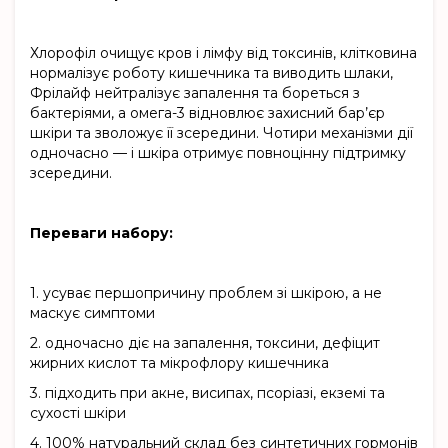
Хлорофіл очищує кров і лімфу від токсинів, клітковина
нормалізує роботу кишечника та виводить шлаки,
Фрілайф нейтралізує запалення та бореться з
бактеріями, а омега-3 відновлює захисний бар’єр
шкіри та зволожує її зсередини. Чотири механізми дії
одночасно — і шкіра отримує повноцінну підтримку
зсередини.
Переваги набору:
1.
усуває першопричину проблем зі шкірою, а не
маскує симптоми
2.
одночасно діє на запалення, токсини, дефіцит
жирних кислот та мікрофлору кишечника
3.
підходить при акне, висипах, псоріазі, екземі та
сухості шкіри
4.
100% натуральний склад без синтетичних гормонів