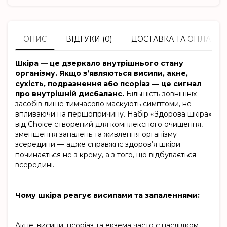
ОПИС
ВІДГУКИ (0)
ДОСТАВКА ТА ОПЛАТА
Шкіра — це дзеркало внутрішнього стану
організму. Якщо з’являються висипи, акне,
сухість, подразнення або псоріаз — це сигнал
про внутрішній дисбаланс.
Більшість зовнішніх
засобів лише тимчасово маскують симптоми, не
впливаючи на першопричину. Набір «Здорова шкіра»
від Choice створений для комплексного очищення,
зменшення запалень та живлення організму
зсередини — адже справжнє здоров’я шкіри
починається не з крему, а з того, що відбувається
всередині.
Чому шкіра реагує висипами та запаленнями:
Акне, висипи, псоріаз та екзема часто є наслідком