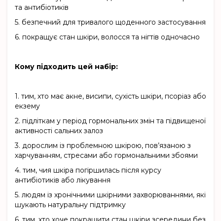
та антибіотиків
5.
безпечний для тривалого щоденного застосування
6.
покращує стан шкіри, волосся та нігтів одночасно
Кому підходить цей набір:
1.
тим, хто має акне, висипи, сухість шкіри, псоріаз або
екзему
2.
підліткам у період гормональних змін та підвищеної
активності сальних залоз
3.
дорослим із проблемною шкірою, пов’язаною з
харчуванням, стресами або гормональними збоями
4.
тим, чия шкіра погіршилась після курсу
антибіотиків або лікування
5.
людям із хронічними шкірними захворюваннями, які
шукають натуральну підтримку
6.
тим, хто хоче покращити стан шкіри зсередини без