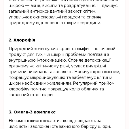
шкірою — акне, висипи та роздратування. Підвищує
загальний антиоксидантний захист клітин,
уповільнює окислювальні процеси та сприяє
природному відновленню шкіри зсередини.
2. Хлорофіл
Природний «очищувач» крові та лімфи — ключовий
продукт для тих, чиї шкірні проблеми пов’язані з
внутрішньою інтоксикацією. Сприяє детоксикації
організму на клітинному рівні, усуває внутрішні
причини висипань та запалень. Насичує кров киснем,
покращує мікроциркуляцію та забезпечує клітини
шкіри необхідним живленням. Регулярний прийом
хлорофілу помітно покращує колір обличчя та
загальний стан шкіри.
3. Омега-3 комплекс
Незамінні жирні кислоти, що відповідають за
цілісність і зволоженість захисного бар’єру шкіри.