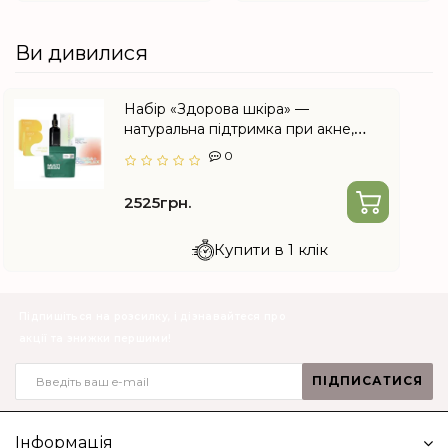
Ви дивилися
Набір «Здорова шкіра» —
натуральна підтримка при акне,
висипах, сухості та псоріазі від
0
Choice
2525грн.
Купити в 1 клік
Підпишіться на розсилку, і дізнавайтеся про
акції та знижки першими!
ПІДПИСАТИСЯ
Інформація