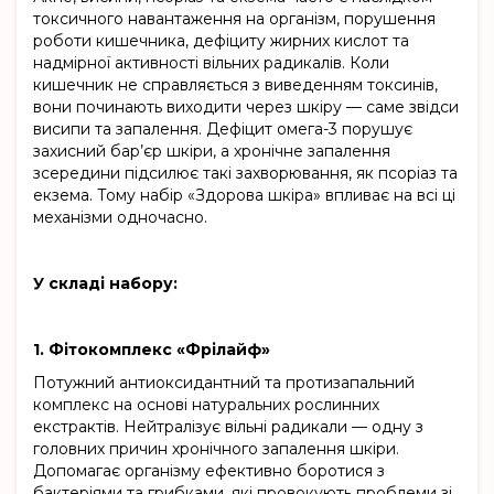
токсичного навантаження на організм, порушення
роботи кишечника, дефіциту жирних кислот та
надмірної активності вільних радикалів. Коли
кишечник не справляється з виведенням токсинів,
вони починають виходити через шкіру — саме звідси
висипи та запалення. Дефіцит омега-3 порушує
захисний бар’єр шкіри, а хронічне запалення
зсередини підсилює такі захворювання, як псоріаз та
екзема. Тому набір «Здорова шкіра» впливає на всі ці
механізми одночасно.
У складі набору:
1. Фітокомплекс «Фрілайф»
Потужний антиоксидантний та протизапальний
комплекс на основі натуральних рослинних
екстрактів. Нейтралізує вільні радикали — одну з
головних причин хронічного запалення шкіри.
Допомагає організму ефективно боротися з
бактеріями та грибками, які провокують проблеми зі