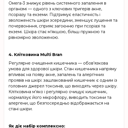
Омега-3 знижує рівень системного запалення в
організмі — одного з ключових тригерів акне,
псоріазу та екземи. Підтримує еластичність і
зволоженість шкіри зсередини, зменшує лущення та
почервоніння, сприяє загоєнню при псоріазі та
екземі. Шкіра стає м’якшою, більш пружною та
рівномірно зволоженою.
4. Клітковина Multi Bran
Регулярне очищення кишечника — обов’язкова
умова для здорової шкіри. Стан кишечника напряму
впливає на появу акне, запалень та алергічних
проявів на шкірі: зашлакований кишечник є одним із
головних джерел токсинів, що виходять через шкіру.
Клітковина м’яко і регулярно очищує кишечник,
нормалізує його мікрофлору, виводить токсини та
алергени, що безпосередньо відображається на
стані шкіри.
Як діє набір комплексно: