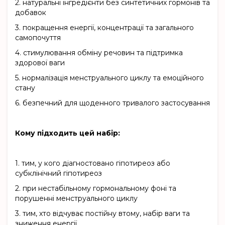
2.
натуральні інгредієнти без синтетичних гормонів та
добавок
3.
покращення енергії, концентрації та загального
самопочуття
4.
стимулювання обміну речовин та підтримка
здорової ваги
5.
нормалізація менструального циклу та емоційного
стану
6.
безпечний для щоденного тривалого застосування
Кому підходить цей набір:
1.
тим, у кого діагностовано гіпотиреоз або
субклінічний гіпотиреоз
2.
при нестабільному гормональному фоні та
порушенні менструального циклу
3.
тим, хто відчуває постійну втому, набір ваги та
зниження енергії