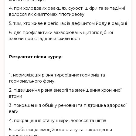
4.
при холодових реакціях, сухості шкіри та випадінні
волосся як симптомах гіпотиреозу
5.
тим, хто живе в регіонах із дефіцитом йоду в раціоні
6.
для профілактики захворювань щитоподібної
залози при спадковій схильності
Результат після курсу:
1.
нормалізація рівня тиреоїдних гормонів та
гормонального фону
2.
підвищення рівня енергії та зменшення хронічної
втоми
3.
покращення обміну речовин та підтримка здорової
ваги
4.
покращення стану шкіри, волосся та нігтів
5.
стабілізація емоційного стану та покращення
концентрації