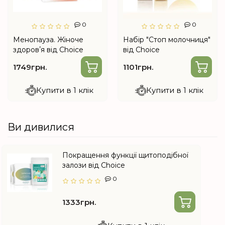
0
0
Менопауза. Жіноче
Набір "Стоп молочниця"
здоровʼя від Choice
від Choice
1749грн.
1101грн.
Купити в 1 клік
Купити в 1 клік
Ви дивилися
Покращення функції щитоподібної
залози від Choice
0
1333грн.