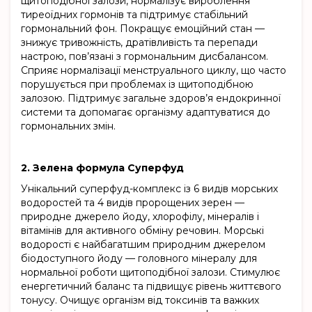
щитоподібної залози, нормалізує вироблення
тиреоїдних гормонів та підтримує стабільний
гормональний фон. Покращує емоційний стан —
знижує тривожність, дратівливість та перепади
настрою, пов’язані з гормональним дисбалансом.
Сприяє нормалізації менструального циклу, що часто
порушується при проблемах із щитоподібною
залозою. Підтримує загальне здоров’я ендокринної
системи та допомагає організму адаптуватися до
гормональних змін.
2. Зелена формула Суперфуд
Унікальний суперфуд-комплекс із 6 видів морських
водоростей та 4 видів пророщених зерен —
природне джерело йоду, хлорофілу, мінералів і
вітамінів для активного обміну речовин. Морські
водорості є найбагатшим природним джерелом
біодоступного йоду — головного мінералу для
нормальної роботи щитоподібної залози. Стимулює
енергетичний баланс та підвищує рівень життєвого
тонусу. Очищує організм від токсинів та важких