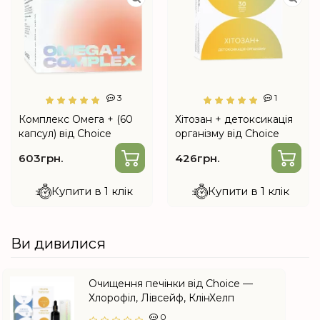
3
1
Комплекс Омега + (60
Хітозан + детоксикація
капсул) від Choice
організму від Choice
603грн.
426грн.
Купити в 1 клік
Купити в 1 клік
Ви дивилися
Очищення печінки від Choice —
Хлорофіл, Лівсейф, КлінХелп
0