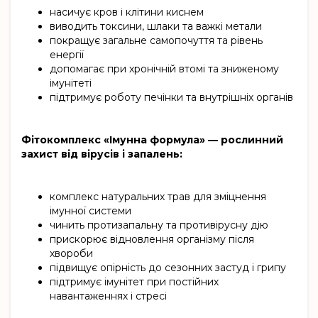
насичує кров і клітини киснем
виводить токсини, шлаки та важкі метали
покращує загальне самопочуття та рівень
енергії
допомагає при хронічній втомі та зниженому
імунітеті
підтримує роботу печінки та внутрішніх органів
Фітокомплекс «Імунна формула» — рослинний
захист від вірусів і запалень:
комплекс натуральних трав для зміцнення
імунної системи
чинить протизапальну та противірусну дію
прискорює відновлення організму після
хвороби
підвищує опірність до сезонних застуд і грипу
підтримує імунітет при постійних
навантаженнях і стресі