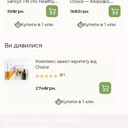
капсул ТМ Pro Healthy –
Choice — Хлорофіл,
системний
Лівсейф, КлінХелп
598грн.
1683грн.
лімфодренаж і детокс
Купити в 1 клік
Купити в 1 клік
Ви дивилися
Комплекс захист імунітету від
Choice
1
2748грн.
Купити в 1 клік
Підпишіться на розсилку, і дізнавайтеся про
акції та знижки першими!