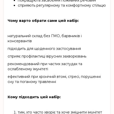
покращують засвоєння поживних речовин
сприяють регулярному та комфортному стільцю
Чому варто обрати саме цей набір:
натуральний склад без ГМО, барвників і
консервантів
підходить для щоденного застосування
сприяє профілактиці вірусних захворювань
рекомендований при частих застудах та
ослабленому імунітеті
ефективний при хронічній втомі, стресі, порушенні
сну та поганому травленні
Кому підходить цей набір:
тим, хто часто хворіє та хоче зміцнити імунітет