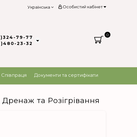
Особистий кабінет
Українська
0
3)324-79-77
8)480-23-32
Співпраця
Документи та сертифікати
Дренаж та Розігрівання