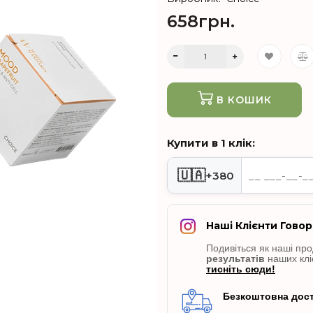
658грн.
В КОШИК
Купити в 1 клік:
🇺🇦
+380
Наші Клієнти Говор
Подивіться як наші пр
результатів
наших клі
тисніть сюди!
Безкоштовна дост