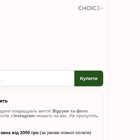
Купити
ять
одукти покращують життя!
Відгуки
та фото
єнтів з
Instagram
чекають на вас. Не пропусті
ть,
авка від 2000 грн
(за умови повної оплати)