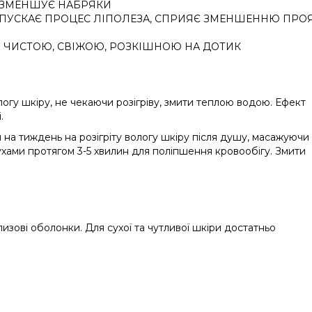
І ЗМЕНШУЄ НАБРЯКИ
ЗАПУСКАЄ ПРОЦЕС ЛІПОЛЕЗА, СПРИЯЄ ЗМЕНШЕННЮ ПРО
У ЧИСТОЮ, СВІЖОЮ, РОЗКІШНОЮ НА ДОТИК
огу шкіру, не чекаючи розігріву, змити теплою водою. Ефект
.
 на тиждень на розігріту вологу шкіру після душу, масажуючи
рухами протягом 3-5 хвилин для поліпшення кровообігу. Змити
изові оболонки. Для сухої та чутливої шкіри достатньо