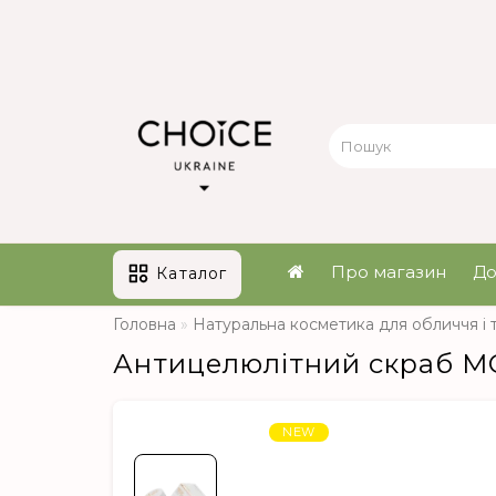
Про магазин
До
Каталог
Головна
Натуральна косметика для обличчя і т
Антицелюлітний скраб M
NEW