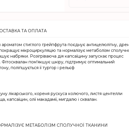
ОСТАВКА ТА ОПЛАТА
 ароматом стиглого грейпфрута поєднує антицелюлітну, дре
 покращує мікроциркуляцію та нормалізує метаболізм сполучн
еншує набряки. Розігріваюча дія капсаїцину запускає процес
. Фітосквалан пом'якшує шкіру, підтримує оптимальний
ону, поліпшується її тургор і рельєф
куну лікарського, кореня рускуса колючого, листя центелли
юща, капсаїцин, олії макадамії, мигдалю і сквалан.
ОРМАЛІЗУЄ МЕТАБОЛІЗМ СПОЛУЧНОЇ ТКАНИНИ