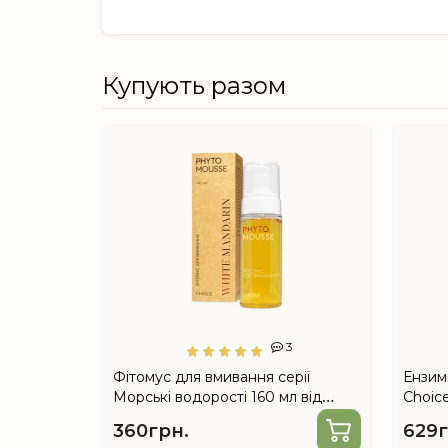
Купують разом
0
3
няття
Фітомус для вмивання серії
Ензим
ce
Морські водорості 160 мл від
Choic
Choice
360грн.
629г