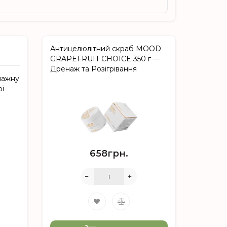
Антицелюлітний скраб MOOD
GRAPEFRUIT CHOICE 350 г —
Дренаж та Розігрівання
нажну
ої
658грн.