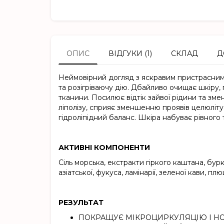
ОПИС
ВІДГУКИ (1)
СКЛАД
Д
Неймовірний догляд з яскравим пристрасним
та розігріваючу дію. Дбайливо очищає шкіру,
тканини. Посилює відтік зайвої рідини та зм
ліполізу, сприяє зменшенню проявів целюліту
гідроліпідний баланс. Шкіра набуває рівного т
АКТИВНІ КОМПОНЕНТИ
Сіль морська, екстракти гіркого каштана, бур
азіатської, фукуса, ламінарії, зеленої кави, пл
РЕЗУЛЬТАТ
ПОКРАЩУЄ МІКРОЦИРКУЛЯЦІЮ І Н