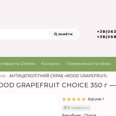
+38(06
знайти
+38(06
ставка та Оплата
Контакти
Повернення та обмін
іла
АНТИЦЕЛЮЛІТНИЙ СКРАБ «MOOD GRAPEFRUIT»
OOD GRAPEFRUIT CHOICE 350 г — 
Відгуків: 1
В наявності
Виробник:
Choice