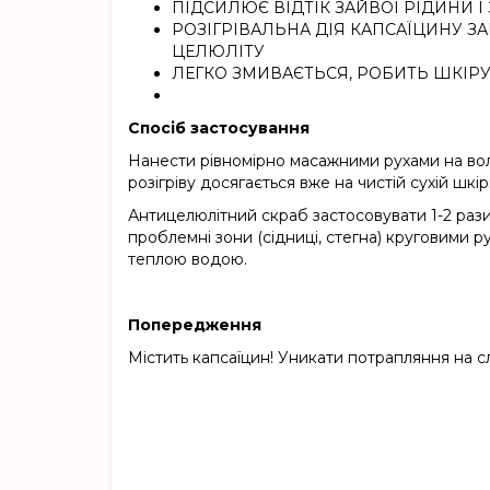
ПІДСИЛЮЄ ВІДТІК ЗАЙВОЇ РІДИНИ 
РОЗІГРІВАЛЬНА ДІЯ КАПСАЇЦИНУ 
ЦЕЛЮЛІТУ
ЛЕГКО ЗМИВАЄТЬСЯ, РОБИТЬ ШКІР
Спосіб застосування
Нанести рівномірно масажними рухами на вол
розігріву досягається вже на чистій сухій шкірі
Антицелюлітний скраб застосовувати 1-2 рази
проблемні зони (сідниці, стегна) круговими 
теплою водою.
Попередження
Містить капсаїцин! Уникати потрапляння на сл