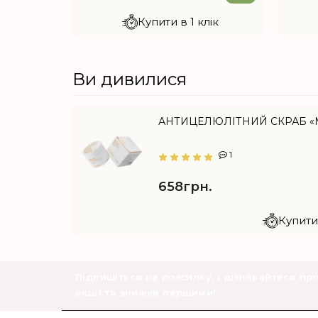
лік
Купити в 1 клік
Ви дивилися
АНТИЦЕЛЮЛІТНИЙ СКРАБ «
1
658грн.
Купити 
Підпишіться на розсилку, і дізнавайтеся пр
акції та знижки першими!