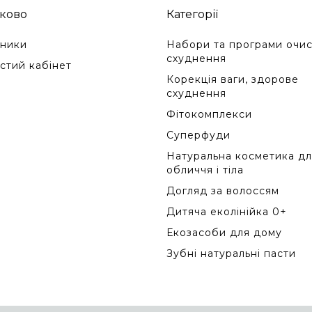
ково
Категорії
ники
Набори та програми очис
схуднення
стий кабінет
Корекція ваги, здорове
схуднення
Фітокомплекси
Суперфуди
Натуральна косметика дл
обличчя і тіла
Догляд за волоссям
Дитяча еколінійка 0+
Екозасоби для дому
Зубні натуральні пасти