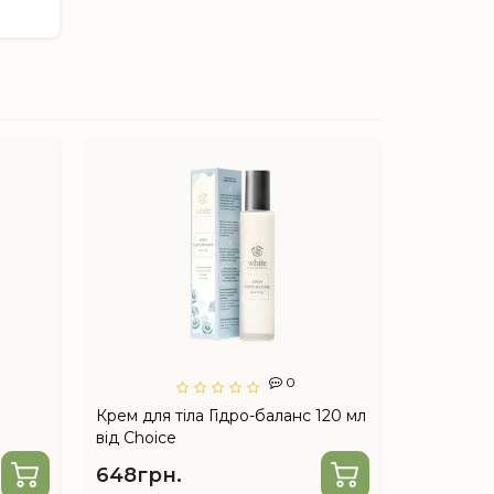
0
Крем для тіла Гідро-баланс 120 мл
Гель для 
від Choice
перець 15
648грн.
472грн