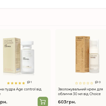
1
0
на пудра Age control від
Зволожувальний крем для
e
обличчя 30 мл від Choice
рн.
603грн.