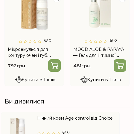
0
0
Мікроемульсія для
MOOD ALOE & PAPAYA
контуру очей і губ
— Гель для інтимної
Рослинні пептиди 30 мл
гігієни
792грн.
481грн.
від Choice
Купити в 1 клік
Купити в 1 клік
Ви дивилися
Нічний крем Age control від Choice
0