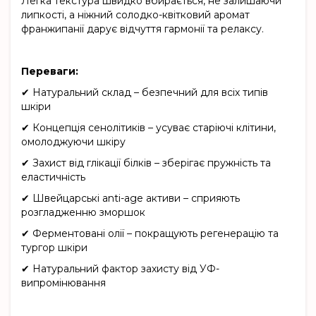
Легка текстура швидко вбирається, не залишаючи
липкості, а ніжний солодко-квітковий аромат
франжипанії дарує відчуття гармонії та релаксу.
Переваги:
✔ Натуральний склад – безпечний для всіх типів
шкіри
✔ Концепція сенолітиків – усуває старіючі клітини,
омолоджуючи шкіру
✔ Захист від глікації білків – зберігає пружність та
еластичність
✔ Швейцарські anti-age активи – сприяють
розгладженню зморшок
✔ Ферментовані олії – покращують регенерацію та
тургор шкіри
✔ Натуральний фактор захисту від УФ-
випромінювання