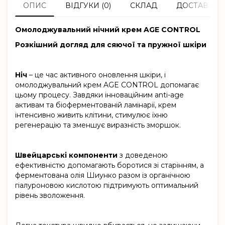
ОПИС
ВІДГУКИ (0)
СКЛАД
ДОСТАВКА 
Омолоджувальний нічний крем AGE CONTROL
Розкішний догляд для сяючої та пружної шкіри
Ніч
– це час активного оновлення шкіри, і
омолоджувальний крем AGE CONTROL допомагає
цьому процесу. Завдяки інноваційним anti-age
активам та біоферментованій ламінарії, крем
інтенсивно живить клітини, стимулює їхню
регенерацію та зменшує виразність зморшок.
Швейцарські компоненти
з доведеною
ефективністю допомагають боротися зі старінням, а
ферментована олія Шиунко разом із органічною
гіалуроновою кислотою підтримують оптимальний
рівень зволоження.