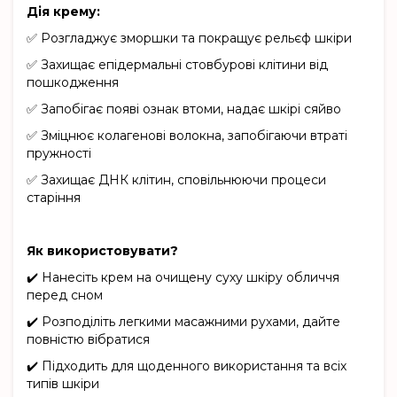
Дія крему:
✅ Розгладжує зморшки та покращує рельєф шкіри
✅ Захищає епідермальні стовбурові клітини від
пошкодження
✅ Запобігає появі ознак втоми, надає шкірі сяйво
✅ Зміцнює колагенові волокна, запобігаючи втраті
пружності
✅ Захищає ДНК клітин, сповільнюючи процеси
старіння
Як використовувати?
✔️ Нанесіть крем на очищену суху шкіру обличчя
перед сном
✔️ Розподіліть легкими масажними рухами, дайте
повністю вібратися
✔️ Підходить для щоденного використання та всіх
типів шкіри