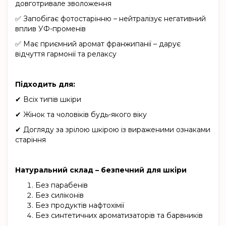
довготривале зволоження
✅ Запобігає фотостарінню – нейтралізує негативний
вплив УФ-променів
✅ Має приємний аромат франжипанії – дарує
відчуття гармонії та релаксу
Підходить для:
✔ Всіх типів шкіри
✔ Жінок та чоловіків будь-якого віку
✔ Догляду за зрілою шкірою із вираженими ознаками
старіння
Натуральний склад – безпечний для шкіри
Без парабенів
Без силіконів
Без продуктів нафтохімії
Без синтетичних ароматизаторів та барвників