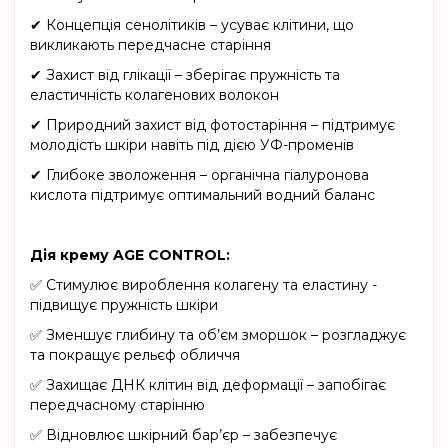
✔ Концепція сенолітиків – усуває клітини, що
викликають передчасне старіння
✔ Захист від глікації – зберігає пружність та
еластичність колагенових волокон
✔ Природний захист від фотостаріння – підтримує
молодість шкіри навіть під дією УФ-променів
✔ Глибоке зволоження – органічна гіалуронова
кислота підтримує оптимальний водний баланс
Дія крему AGE CONTROL:
✅ Стимулює вироблення колагену та еластину -
підвищує пружність шкіри
✅ Зменшує глибину та об’єм зморшок – розгладжує
та покращує рельєф обличчя
✅ Захищає ДНК клітин від деформації – запобігає
передчасному старінню
✅ Відновлює шкірний бар’єр – забезпечує