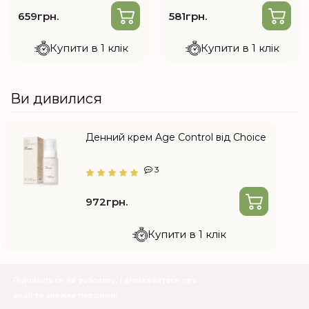
659грн.
581грн.
Купити в 1 клік
Купити в 1 клік
Ви дивилися
Денний крем Age Control від Choice
3
972грн.
Купити в 1 клік
Підпишіться на розсилку, і дізнавайтеся про
акції та знижки першими!