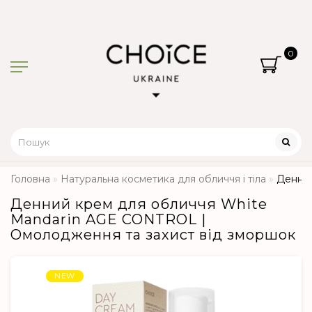
0
Головна
Натуральна косметика для обличчя і тіла
Денний
Денний крем для обличчя White
Mandarin AGE CONTROL |
Омолодження та захист від зморшок
NEW