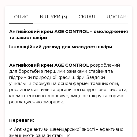
ОПИС
ВІДГУКИ (3)
СКЛАД
ДОСТАВКА Т
Антивіковий крем AGE CONTROL – омолодження
та захист шкіри
Інноваційний догляд для молодості шкіри
Антивіковий крем AGE CONTROL
розроблений
для боротьби з першими ознаками старіння та
підтримки природної краси шкіри. Завдяки
унікальній формулі на основі ферментованих олій,
рослинних активів та органічної гіалуронової кислоти,
крем інтенсивно зволожує, зміцнює шкіру та сприяє
розгладженню зморшок.
Переваги:
✔ Anti-age активи швейцарської якості – ефективно
зменшують ознаки старіння