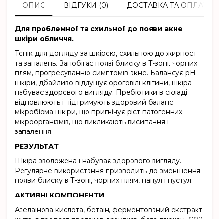
ОПИС
ВІДГУКИ (0)
ДОСТАВКА ТА ОПЛАТА
Для проблемної та схильної до появи акне
шкіри обличчя.
Тонік для догляду за шкірою, схильною до жирності
та запалень. Запобігає появі блиску в Т-зоні, чорних
плям, прогресуванню симптомів акне. Балансує рН
шкіри, дбайливо відлущує ороговілі клітини, шкіра
набуває здорового вигляду. Пребіотики в складі
відновлюють і підтримують здоровий баланс
мікробіома шкіри, що пригнічує ріст патогенних
мікроорганізмів, що викликають висипання і
запалення.
РЕЗУЛЬТАТ
Шкіра зволожена і набуває здорового вигляду.
Регулярне використання призводить до зменшення
появи блиску в Т-зоні, чорних плям, папул і пустул.
АКТИВНІ КОМПОНЕНТИ
Азелаїнова кислота, бетаїн, ферментований екстракт