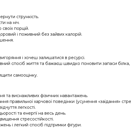
вернути стрункість.
и на ніч.
 своїх порцій.
доровий і поживний без зайвих калорій.
шення.
вигоряння і хочеш залишатися в ресурсі.
вний спосіб життя та бажаєш швидко поновити запаси білка,
ищити самооцінку.
ання та виснажливих фізичних навантажень.
ня правильної харчової поведінки (усунення «заїдання» стре
ідчуття легкості.
орості та енергії на весь день.
вищення стресостійкості.
жень і легкий спосіб підтримки фігури.