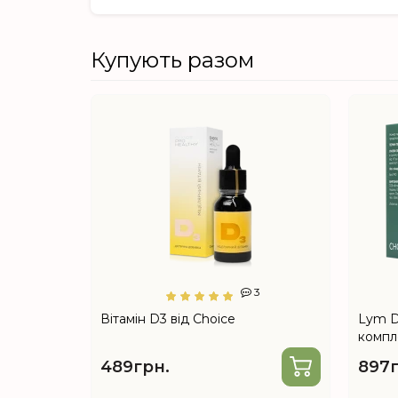
Купують разом
7
3
сорбент)
Вітамін D3 від Choice
Lym D
компл
екстра
489грн.
897г