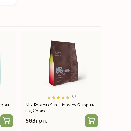
1
троль
Mix Protein Slim тірамісу 5 порцій
Шейкер 5
від Choice
(нетоксич
583грн.
350грн