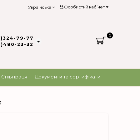
Особистий кабінет
Українська
0
3)324-79-77
8)480-23-32
Співпраця
Документи та сертифікати
я