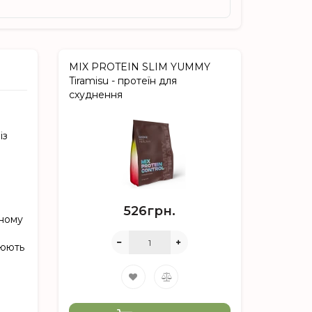
MIX PROTEIN SLIM YUMMY
Tiramisu - протеїн для
схуднення
із
526грн.
чному
нюють