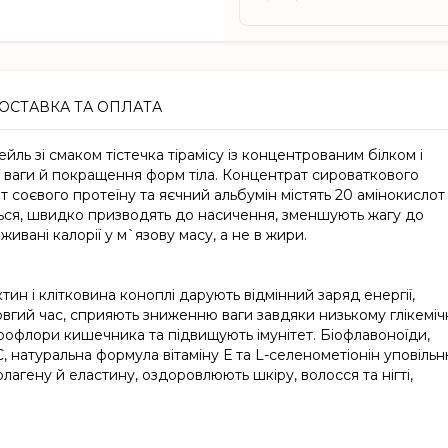
ОСТАВКА ТА ОПЛАТА
ль зі смаком тістечка тірамісу із концентрованим білком і
ї ваги й покращення форм тіла. Концентрат сироваткового
ят соєвого протеїну та яєчний альбумін містять 20 амінокислот 
ься, швидко призводять до насичення, зменшують жагу до
вані калорії у м`язову масу, а не в жири.
ктин і клітковина коноплі дарують відмінний заряд енергії,
овгий час, сприяють зниженню ваги завдяки низькому глікемі
ікрофлори кишечника та підвищують імунітет. Біофлавоноїди,
 С, натуральна формула вітаміну Е та L-селенометіонін уповіль
агену й еластину, оздоровлюють шкіру, волосся та нігті,