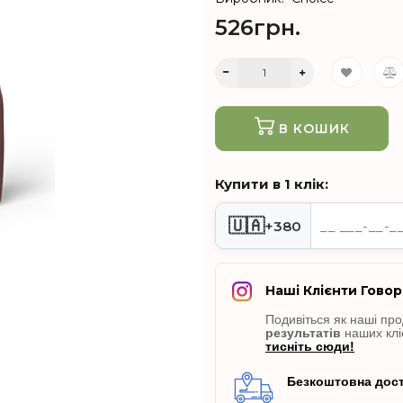
526грн.
В КОШИК
Купити в 1 клік:
🇺🇦
+380
Наші Клієнти Говор
Подивіться як наші пр
результатів
наших клі
тисніть сюди!
Безкоштовна дост