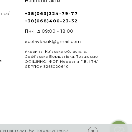
Наші контакти
тка/
+38(063)324-79-77
+38(068)480-23-32
Пн-Нд 09:00 - 18:00
ecolavka.uk@gmail.com
Украина, Київська область, с.
Софіївська Борщагівка.Працюємо
я
ОФІЦІЙНО: ФОП Неровня Г.В. ІПН/
ЄДРПОУ 3265020640
ти наш сайт, Ви погоджуєтесь з
✖