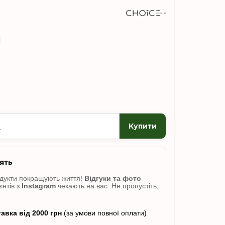
Купити
ять
одукти покращують життя!
Відгуки
та фото
єнтів з
Instagram
чекають на вас. Не пропусті
ть,
авка від 2000 грн
(за умови повної оплати)