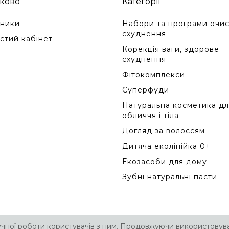
ково
Категорії
ники
Набори та програми очис
схуднення
стий кабінет
Корекція ваги, здорове
схуднення
Фітокомплекси
Суперфуди
Натуральна косметика дл
обличчя і тіла
Догляд за волоссям
Дитяча еколінійка 0+
Екозасоби для дому
Зубні натуральні пасти
учної роботи користувачів з ним. Продовжуючи використовува