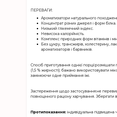
ПЕРЕВАГИ:
Ароматизатори натурального походженн
Концентрат різних джерел і форм білка.
Низький глікемічний індекс.
Невисока калорійність.
Комплекс природних форм вітамінів і мі
Без цукру, трансжирів, холестерину, ла
ароматизаторів і барвників.
Спосіб приготування однієї порції:
розмішати п
(1,5 % жирності); бажано використовувати мі
замінюючи одне приймання їжі.
Застереження щодо застосування:
не переви
повноцінного раціону харчування.
Зберігати 
Протипоказання:
індивідуальна підвищена чу