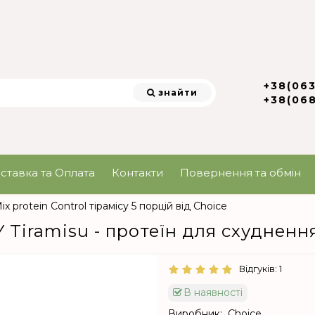
+38(06
знайти
+38(06
ставка та Оплата
Контакти
Повернення та обмін
ix protein Control тірамісу 5 порцій від Choice
Tiramisu - протеїн для схудненн
Відгуків: 1
В наявності
Виробник:
Choice