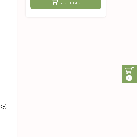
В КОШИК
0
су).