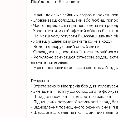
Підійде для тебе, якщо ти:
- Маєш декілька зайвих кілограмів і хочеш по
- Зловживаєш солодощами або любиш попоїст
- Часто переїдаєш і прагнеш зменшити розмір
- Хочеш змінити свій офісний обід на більш з
- Не маєш часу готувати й шукаєш швидке рі
- Живеш у шаленому ритмі та їси «на ходу».
- Ведеш малорухливий спосіб життя.
- Страждаєш від хронічної втоми, емоційного 
- Регулярно займаєшся фітнесом, ведеш акти
вітамінів і мінералів.
- Мрієш покращити рельєфи свого тіла й підв
Результат:
- Втрата зайвих кілограмів без дієт, голодув
- Зменшення потягу до солодкого та формуван
- Швидке насичення, комфортне травлення і в
- Підвищення розумової активності, заряд бадь
- Відновлення повноцінного режиму сну й під
- Швидке відновлення після фізичних наванта