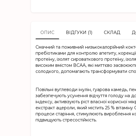
ОПИС
ВІДГУКИ (1)
СКЛАД
Д
Смачний та поживний низькокалорійний коктей
пребіотиками для контролю апетиту, корекці
протеїну, ізолят сироваткового протеїну, ізол
високим вмістом ВСАА, які миттєво засвоюют
солодкого, допомагають трансформувати спожи
Повільні вуглеводи інулін, гуарова камедь, пе
забезпечують усунення відчуття голоду на д
індексу, активізують ріст власної корисної м
екстракт ацероли, який містить 25 % вітаміну
процеси старіння, стимулюють вироблення кол
підвищують стресостійкість.