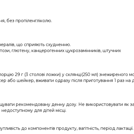
я, без пропіленгліколю.
нералів, що сприяють схудненню.
ктози, глютену, канцерогенних цукрозамінників, штучних
орцію 29 г (3 столові ложки) у склянці(250 мл) знежиреного м
ксер або шейкер,
вживати одразу після приготування 1 раз на 
щувати рекомендовану денну дозу. Не використовувати як з
в недоступному для дітей місці.
тливість до компонентів продукту, вагітність, період лактації.