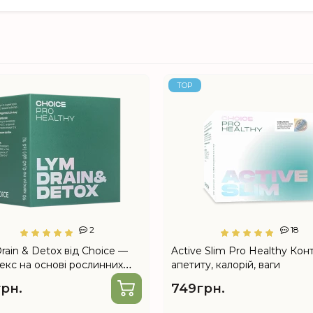
TOP
2
18
rain & Detox від Choice —
Active Slim Pro Healthy Кон
екс на основі рослинних
апетиту, калорій, ваги
ктів, 90 капсул
рн.
749грн.