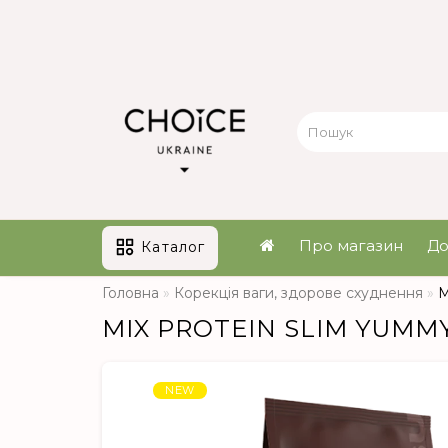
Про магазин
До
Каталог
Головна
Корекція ваги, здорове схуднення
M
MIX PROTEIN SLIM YUMMY 
NEW