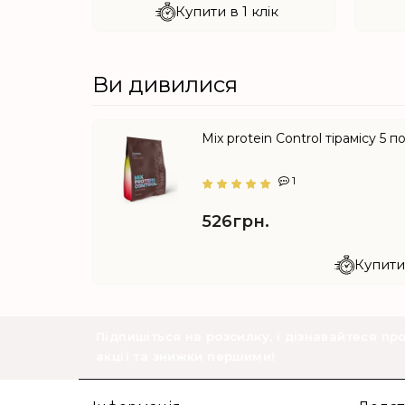
лік
Купити в 1 клік
Ви дивилися
Mix protein Control тірамісу 5 п
1
526грн.
Купити 
Підпишіться на розсилку, і дізнавайтеся пр
акції та знижки першими!