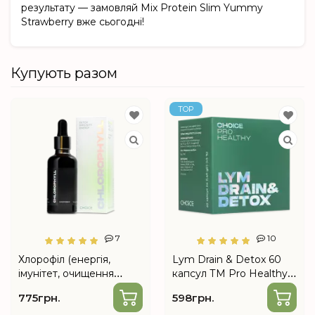
результату — замовляй Mix Protein Slim Yummy
Strawberry вже сьогодні!
Купують разом
TOP
7
10
Хлорофіл (енергія,
Lym Drain & Detox 60
імунітет, очищення
капсул ТМ Pro Healthy –
організму) від Choice
системний
775грн.
598грн.
лімфодренаж і детокс