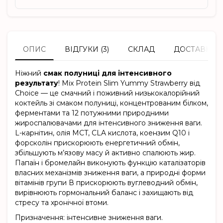
ОПИС
ВІДГУКИ (3)
СКЛАД
ДОСТАВКА Т
Ніжний
смак полуниці для інтенсивного
результату
! Mix Protein Slim Yummy Strawberry від
Choice — це смачний і поживний низькокалорійний
коктейль зі смаком полуниці, концентрованим білком,
ферментами та 12 потужними природними
жироспалювачами для інтенсивного зниження ваги.
L-карнітин, олія MCT, CLA кислота, коензим Q10 і
форсколін прискорюють енергетичний обмін,
збільшують м’язову масу й активно спалюють жир.
Папаїн і бромелайн виконують функцію каталізаторів
власних механізмів зниження ваги, а природні форми
вітамінів групи В прискорюють вуглеводний обмін,
вирівнюють гормональний баланс і захищають від
стресу та хронічної втоми.
Призначення: інтенсивне зниження ваги.