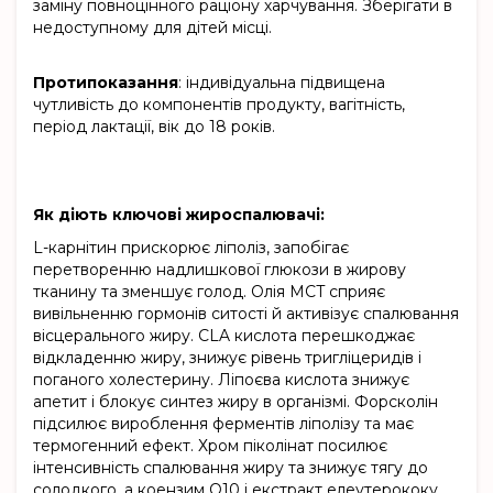
заміну повноцінного раціону харчування. Зберігати в
недоступному для дітей місці.
Протипоказання
: індивідуальна підвищена
чутливість до компонентів продукту, вагітність,
період лактації, вік до 18 років.
Як діють ключові жироспалювачі:
L-карнітин прискорює ліполіз, запобігає
перетворенню надлишкової глюкози в жирову
тканину та зменшує голод. Олія MCT сприяє
вивільненню гормонів ситості й активізує спалювання
вісцерального жиру. CLA кислота перешкоджає
відкладенню жиру, знижує рівень тригліцеридів і
поганого холестерину. Ліпоєва кислота знижує
апетит і блокує синтез жиру в організмі. Форсколін
підсилює вироблення ферментів ліполізу та має
термогенний ефект. Хром піколінат посилює
інтенсивність спалювання жиру та знижує тягу до
солодкого, а коензим Q10 і екстракт елеутерококу