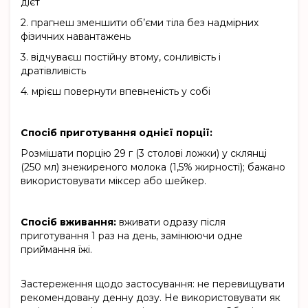
дієт
2.
прагнеш зменшити об’єми тіла без надмірних
фізичних навантажень
3.
відчуваєш постійну втому, сонливість і
дратівливість
4.
мрієш повернути впевненість у собі
Спосіб приготування однієї порції:
Розмішати порцію 29 г (3 столові ложки) у склянці
(250 мл) знежиреного молока (1,5% жирності); бажано
використовувати міксер або шейкер.
Спосіб вживання:
вживати одразу після
приготування 1 раз на день, замінюючи одне
приймання їжі.
Застереження щодо застосування: не перевищувати
рекомендовану денну дозу. Не використовувати як