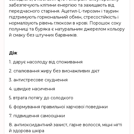
забезпечують клітини енергією та захищають від
передчасного старіння. Ацетил-L-тирозин і таурин
підтримують гормональний обмін, стресостійкість і
нормалізують рівень глюкози в крові. Порошок соку
полуниці та буряка є натуральним джерелом кольору
й смаку без штучних барвників.
Дія
:
1.
дарує насолоду від споживання
2.
спалювання жиру без виснажливих дієт
3.
антистресове схуднення
4.
швидке насичення
5.
втрата потягу до солодкого
6.
формування правильної харчової поведінки
7.
підвищення самооцінки
8.
антиоксидантний захист, гарне волосся, міцні нігті
й здорова шкіра