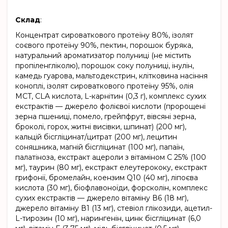
Склад
:
Концентрат сироваткового протеїну 80%, ізолят
соєвого протеїну 90%, пектин, порошок буряка,
натуральний ароматизатор полуниці (не містить
пропіленгліколю), порошок соку полуниці, інулін,
камедь гуарова, мальтодекстрин, клітковина насіння
коноплі, ізолят сироваткового протеїну 95%, олія
MCT, CLA кислота, L-карнітин (0,3 г), комплекс сухих
екстрактів — джерело фолієвої кислоти (пророщені
зерна пшениці, помело, грейпфрут, вівсяні зерна,
брокoлі, горох, житні висівки, шпинат) (200 мг),
кальцій бісгліцинат/цитрат (200 мг), лецитин
соняшника, магній бісгліцинат (100 мг), папаїн,
палатіноза, екстракт ацероли з вітаміном С 25% (100
мг), таурин (80 мг), екстракт елеутерококу, екстракт
грифонії, бромелайн, коензим Q10 (40 мг), ліпоєва
кислота (30 мг), біофлавоноїди, форсколін, комплекс
сухих екстрактів — джерело вітаміну В6 (18 мг),
джерело вітаміну В1 (13 мг), стевіол глікозиди, ацетил-
L-тирозин (10 мг), нарингенін, цинк бісгліцинат (6,0