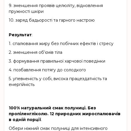
9.
зменшення проявів целюліту, відновлення
пружності шкіри
10.
заряд бадьорості та гарного настрою
Результат
:
1.
спалювання жиру без побічних ефектів і стресу
2.
зменшення об’ємів тіла
3.
формування правильної харчової поведінки
4.
позбавлення потягу до солодкого
5.
упевненість у собі, висока працездатність та
енергійність
100% натуральний смак полуниці. Без
пропіленгліколю. 12 природних жироспалювачів
в одній порції
.
Обери ніжний смак полуниці для інтенсивного