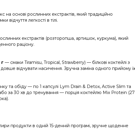
с на основі рослинних екстрактів, який традиційно
и відчуття легкості в тілі.
ослинних екстрактів (розторопша, артишок, куркума), який
енного раціону.
 г
— смаки Tiramisu, Tropical, Strawberry) — білкові коктейлі з
довше відчувати насичення. Зручна заміна одного прийому їж
нку та обіду — по 1 капсулі Lym Drain & Detox, Active Slim та
бо за 30 хв до тренування — порція коктейлю Mix Protein (27
ка).
тири продукти в одній 15-денній програмі, зручне щоденне