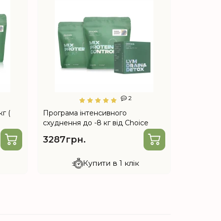
2
г (
Програма інтенсивного
Набір «За
схуднення до -8 кг від Choice
від Choic
e
3287грн.
1167грн
Купити в 1 клік