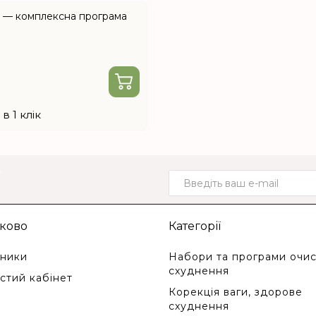
e — комплексна програма
в 1 клік
о
ково
Категорії
ники
Набори та програми очис
схуднення
стий кабінет
Корекція ваги, здорове
схуднення