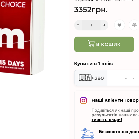
3352грн.
В КОШИК
Купити в 1 клік:
🇺🇦
+380
Наші Клієнти Говор
Подивіться як наші пр
результатів
наших клі
тисніть сюди!
Безкоштовна дост