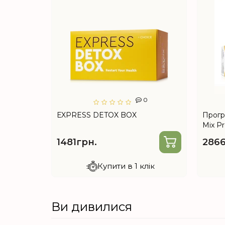
2
0
—
ЕXPRESS DETOX BOX
Прогр
анізму
Mix Pr
всейф,
Detox,
1481грн.
2866
tox)
лік
Купити в 1 клік
Ви дивилися