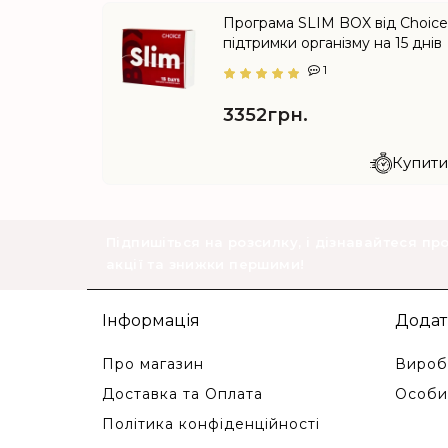
Програма SLIM BOX від Choic
підтримки організму на 15 днів
1
3352грн.
Купити 
Підпишіться на розсилку, і дізнавайтеся пр
акції та знижки першими!
Інформація
Додат
Про магазин
Вироб
Доставка та Оплата
Особи
Політика конфіденційності