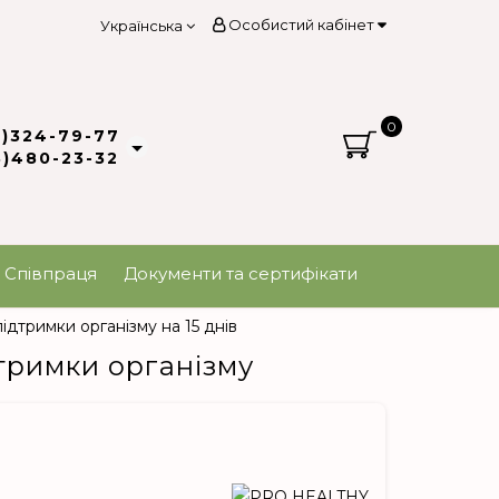
Особистий кабінет
Українська
0
3)324-79-77
8)480-23-32
Співпраця
Документи та сертифікати
дтримки організму на 15 днів
тримки організму