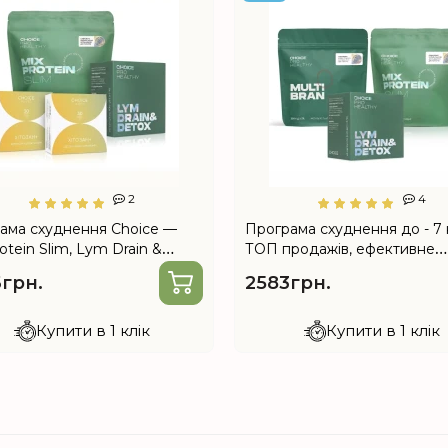
2
4
ама схуднення Choice —
Програма схуднення до - 7 к
otein Slim, Lym Drain &
ТОП продажів, ефективне
 Хітозан+
жироспалювання) від Choic
грн.
2583грн.
Купити в 1 клік
Купити в 1 клік