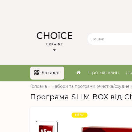
Про магазин
До
Каталог
Головна
Набори та програми очистка/схудне
Програма SLIM BOX від C
NEW