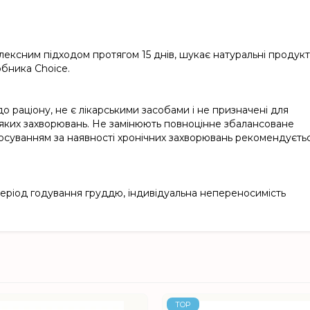
плексним підходом протягом 15 днів, шукає натуральні продук
обника Choice.
о раціону, не є лікарськими засобами і не призначені для
ь-яких захворювань. Не замінюють повноцінне збалансоване
тосуванням за наявності хронічних захворювань рекомендуєть
ть, період годування груддю, індивідуальна непереносимість
TOP