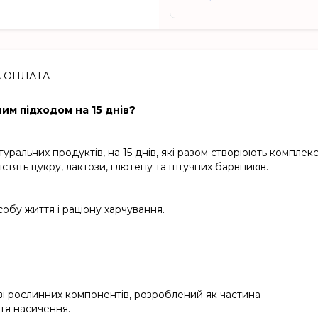
А ОПЛАТА
им підходом на 15 днів?
уральних продуктів, на 15 днів, які разом створюють комплек
істять цукру, лактози, глютену та штучних барвників.
собу життя і раціону харчування.
і рослинних компонентів, розроблений як частина
тя насичення.