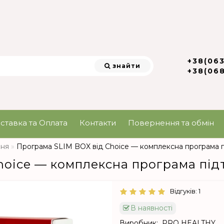
+38(06
знайти
+38(06
ставка та Оплата
Контакти
Повернення та обмін
ння
Програма SLIM BOX від Choice — комплексна програма пі
hoice — комплексна програма під
Відгуків: 1
В наявності
Виробник:
PRO HEALTHY