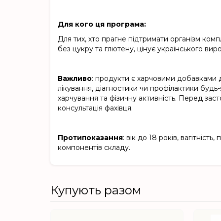
Для кого ця програма:
Для тих, хто прагне підтримати організм ком
без цукру та глютену, цінує українського вир
Важливо
: продукти є харчовими добавками д
лікування, діагностики чи профілактики буд
харчування та фізичну активність. Перед зас
консультація фахівця.
Протипоказання
: вік до 18 років, вагітніс
компонентів складу.
Купують разом