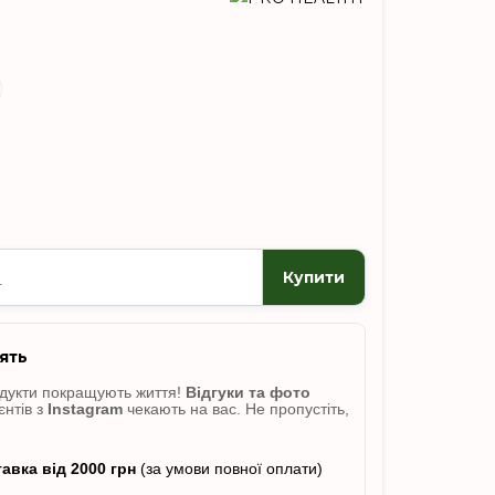
Купити
ять
одукти покращують життя!
Відгуки
та фото
єнтів з
Instagram
чекають на вас. Не пропусті
ть,
авка від 2000 грн
(за умови повної оплати)