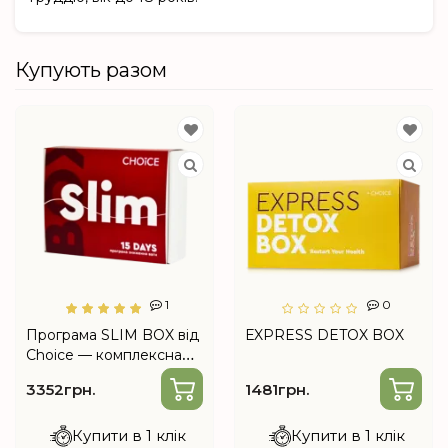
Купують разом
1
0
Програма SLIM BOX від
ЕXPRESS DETOX BOX
Choice — комплексна
програма підтримки
3352грн.
1481грн.
організму на 15 днів
Купити в 1 клік
Купити в 1 клік