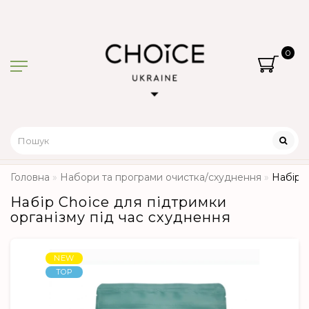
0
Головна
Набори та програми очистка/схуднення
Набір C
Набір Choice для підтримки
організму під час схуднення
NEW
TOP