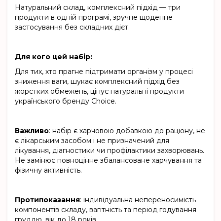
Натуральний склад, комплексний підхід — три
продукти в одній програмі, зручне щоденне
застосування без складних дієт.
Для кого цей набір:
Для тих, хто прагне підтримати організм у процесі
зниження ваги, шукає комплексний підхід без
жорстких обмежень, цінує натуральні продукти
українського бренду Choice.
Важливо
: набір є харчовою добавкою до раціону, не
є лікарським засобом і не призначений для
лікування, діагностики чи профілактики захворювань.
Не замінює повноцінне збалансоване харчування та
фізичну активність.
Протипоказання
: індивідуальна непереносимість
компонентів складу, вагітність та період годування
груддю, вік до 18 років.