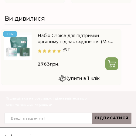
Ви дивилися
TOP
Набір Choice для підтримки
організму під час схуднення (Mix
Protein Slim, Lym Drain & Detox,
11
Active Slim)
2763грн.
Купити в 1 клік
Підпишіться на розсилку, і дізнавайтеся про
акції та знижки першими!
ПІДПИСАТИСЯ